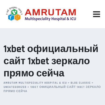
Skip
to
content
1xbet официальный
сайт 1xbet зеркало
прямо сейча
AMRUTAM MULTISPECIALITY HOSPITAL & ICU
>
BLOG CLASSIC
>
UNCATEGORIZED
>
1XBET ОФИЦИАЛЬНЫЙ САЙТ 1XBET ЗЕРКАЛО
ПРЯМО СЕЙЧА