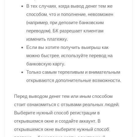
В тех случаях, когда вывод денег тем же
способом, что и пополнение, невозможен
(например, при депозите банковским
переводом), БК разрешает клиентам
изменить платежку.
Если вы хотите получить выигрыш как
можно быстрее, используйте перевод на
банковскую карту.
Только самым терпеливым и внимательным
открываются дополнительные возможности.
Перед выводом денег тем или иным способом
стоит ознакомиться с отзывами реальных людей.
Выберите нужный способ регистрации в
открывшемся окне и создайте аккаунт. В
открывшемся окне выберите нужный способ