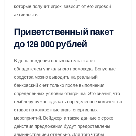
которые получит игрок, зависит от его игровой
активности.
Приветственный пакет
до 128 000 рублей
В день рождения пользователь станет
обладателем уникального промокода. Бонусные
средства можно выводить на реальный
банковский счет только после выполнения
определенных условий отыгрыша. Это значит, что
гемблеру нужно сделать определенное количество
ставок на конкретные виды спортивных
мероприятий. Вейджер, а также данные о сроке
действия предложения будут предоставлены
администрацией отдельно. Для того чтобы