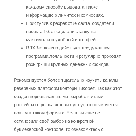
каждому способу вывода, а также
информацию о лимитах и комиссиях.
Приступив к разработке сайта, создатели
проекта 1хбет сделали ставку на
максимально удобный интерфейс.
В 1XBet казино действует продуманная
программа лояльности и регулярно проходят
розыгрыши крупных денежных фондов.
Рекомендуется более тщательно изучать каналы
резервных платформ конторы 1иксбет. Так как этот
создан первоначальными разработчиками
российского рынка игровых услуг, то он является
новым в таком формате. Если вы еще не
остановили свой выбор на конкретной
букмекерской контроле, то ознакомьтесь с