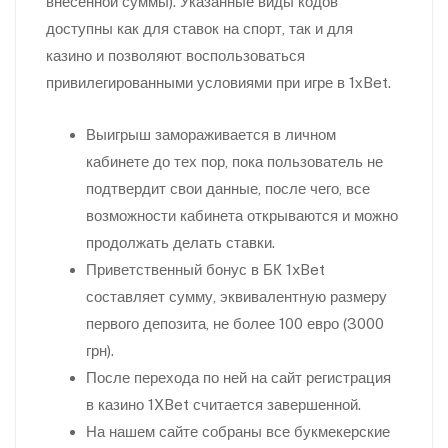
внесенной суммы). Указанные виды кодов
доступны как для ставок на спорт, так и для
казино и позволяют воспользоваться
привилегированными условиями при игре в 1хBet.
Выигрыш замораживается в личном
кабинете до тех пор, пока пользователь не
подтвердит свои данные, после чего, все
возможности кабинета открываются и можно
продолжать делать ставки.
Приветственный бонус в БК 1xBet
составляет сумму, эквивалентную размеру
первого депозита, не более 100 евро (3000
грн).
После перехода по ней на сайт регистрация
в казино 1XBet считается завершенной.
На нашем сайте собраны все букмекерские