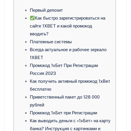
Первый депозит
Как быстро зарегистрироваться на
сайте 1XBET и какой промокод
вводить?
Платежные системы
Всегда актуальное и рабочее зеркало
1XBET
Промокод 1хБет При Регистрации
Россия 2023
Как получить активный промокод 1xBet
бесплатно
Приветственный пакет до 128 000
рублей
Промокод 1хБет при Регистрации
Как выводить деньги с «1хБет» на карту
банка? Инструкция с картинками и