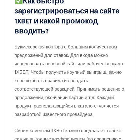
Как быстро
зарегистрироваться на сайте
1XBET и какой промокод
вводить?
Букмекерская контора с большим количеством
предложений для ставок. Для входа можно
использовать основной сайт или рабочее зеркало
1ХБЕТ. Чтобы получить крупный выигрыш, важно
хорошо знать правила и обладать
соответствующей реакцией. Принимать решение о
продолжении, окончании партии и т.д. Каждый
продукт, располагающийся в каталоге, является
разработкой известного провайдера.
Своим клиентам 1XBet казино предлагает только
самые выгодные коэффициенты (по сравнению с