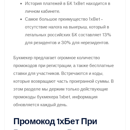
История платежей в БК 1xBet находится в
личном кабинете.
Самое большое преимущество 1xBet –
отсутствие налога на выигрыш, который в
легальных российских БК составляет 13%
для резидентов и 30% для нерезидентов.
Букмекер предлагает огромное количество
промокодов при регистрации, а также бесплатные
ставки для участников. Встречаются и коды,
которые возвращают часть проигранной суммы. В
этом разделе мы держим только действующие
промокоды букмекера 1xbet, информация
обновляется каждый день.
Промокод 1хБет При