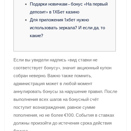
Подарки новичкам – бонус «На первый
депозит» в 1ХБет казино
Для приложения 1xбет нужно
использовать зеркала? И если да, то
какие?
Если вы увидели надпись «вид ставки не
соответствует бонусу», значит акционный купон
собран неверно. Важно также помнить,
администрация может в любой момент
аннулировать бонусы за нарушение правил. После
выполнения всех шагов на бонусный счёт
поступит вознаграждение, равное сумме
пополнения, но не более €100. События в ставках
должны произойти до истечения срока действия
бонуса.