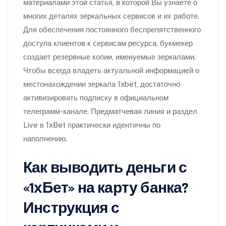
материалами этой статья, в которой Вы узнаете о
многих деталях зеркальных сервисов и их работе.
Для обеспечения постоянного беспрепятственного
доступа клиентов к сервисам ресурса, букмекер
создает резервные копии, именуемые зеркалами.
Чтобы всегда владеть актуальной информацией о
местонахождении зеркала 1xbet, достаточно
активизировать подписку в официальном
телеграмм-канале. Предматчевая линия и раздел
Live в 1xBet практически идентичны по
наполнению.
Как выводить деньги с
«1хБет» на карту банка?
Инструкция с