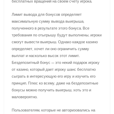
бесплатных вращений на своем счету игрока.
Лимит вывода для бонусов определяет
максимальную сумму вывода выигрыша,
полученного в результате этого бонуса. Все
требования по отыгрышу будут выполнены, игроки
смогут вывести выигрыш. Однако каждое казино
определяет, хочет ли оно ограничить сумму
выплат и насколько высок этот лимит.
Бездепозитный бонус — это некий подарок игроку
от казино, который дает игроку шанс бесплатно
сыграть в интересующую его игру и изучить его
принцип. Плюс ко всему, даже на бездепозитные
бонусы можно получить выигрыш, хоть это и
маловероятно.
Пользователям, которые не авторизовались на