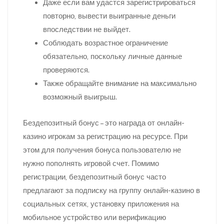
Даже если вам удастся зарегистрироваться
повторно, вывести выигранные деньги
впоследствии не выйдет.
Соблюдать возрастное ограничение
обязательно, поскольку личные данные
проверяются.
Также обращайте внимание на максимально
возможный выигрыш.
Бездепозитный бонус – это награда от онлайн-
казино игрокам за регистрацию на ресурсе. При
этом для получения бонуса пользователю не
нужно пополнять игровой счет. Помимо
регистрации, бездепозитный бонус часто
предлагают за подписку на группу онлайн-казино в
социальных сетях, установку приложения на
мобильное устройство или верификацию