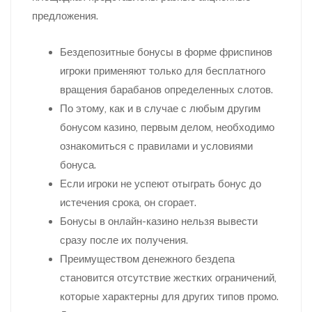
предложения.
Бездепозитные бонусы в форме фриспинов
игроки применяют только для бесплатного
вращения барабанов определенных слотов.
По этому, как и в случае с любым другим
бонусом казино, первым делом, необходимо
ознакомиться с правилами и условиями
бонуса.
Если игроки не успеют отыграть бонус до
истечения срока, он сгорает.
Бонусы в онлайн-казино нельзя вывести
сразу после их получения.
Преимуществом денежного бездепа
становится отсутствие жестких ограничений,
которые характерны для других типов промо.