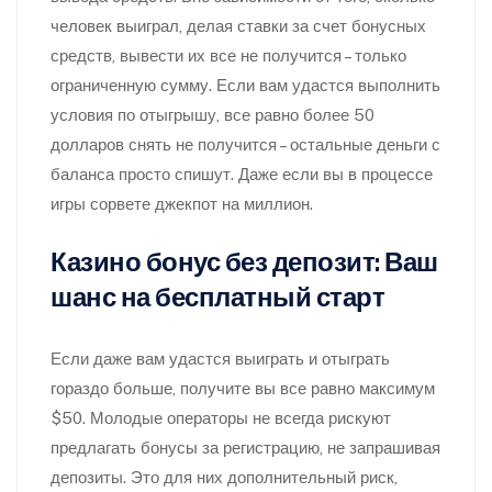
человек выиграл, делая ставки за счет бонусных
средств, вывести их все не получится – только
ограниченную сумму. Если вам удастся выполнить
условия по отыгрышу, все равно более 50
долларов снять не получится – остальные деньги с
баланса просто спишут. Даже если вы в процессе
игры сорвете джекпот на миллион.
Казино бонус без депозит: Ваш
шанс на бесплатный старт
Если даже вам удастся выиграть и отыграть
гораздо больше, получите вы все равно максимум
$50. Молодые операторы не всегда рискуют
предлагать бонусы за регистрацию, не запрашивая
депозиты. Это для них дополнительный риск,