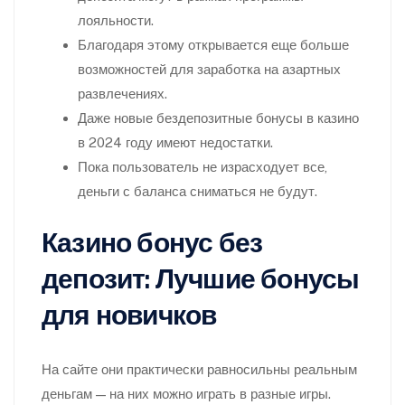
лояльности.
Благодаря этому открывается еще больше
возможностей для заработка на азартных
развлечениях.
Даже новые бездепозитные бонусы в казино
в 2024 году имеют недостатки.
Пока пользователь не израсходует все,
деньги с баланса сниматься не будут.
Казино бонус без
депозит: Лучшие бонусы
для новичков
На сайте они практически равносильны реальным
деньгам — на них можно играть в разные игры.