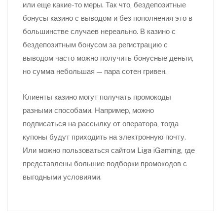
или еще какие-то меры. Так что, бездепозитные
бонусы казино с выводом и без пополнения это в
большинстве случаев нереально. В казино с
бездепозитным бонусом за регистрацию с
выводом часто можно получить бонусные деньги,
но сумма небольшая — пара сотен гривен.
Клиенты казино могут получать промокоды
разными способами. Например, можно
подписаться на рассылку от оператора, тогда
купоны будут приходить на электронную почту.
Или можно пользоваться сайтом Liga iGaming, где
представлены большие подборки промокодов с
выгодными условиями.