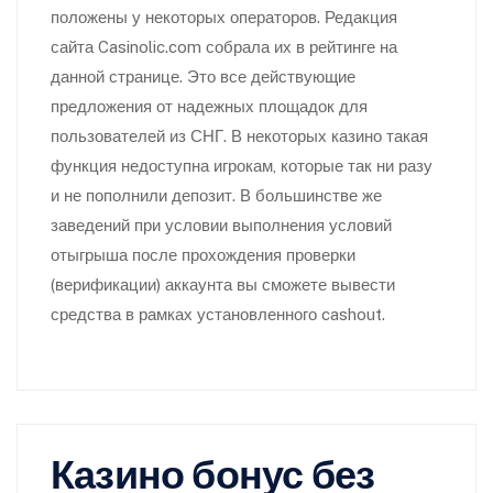
положены у некоторых операторов. Редакция
сайта Casinolic.com собрала их в рейтинге на
данной странице. Это все действующие
предложения от надежных площадок для
пользователей из СНГ. В некоторых казино такая
функция недоступна игрокам, которые так ни разу
и не пополнили депозит. В большинстве же
заведений при условии выполнения условий
отыгрыша после прохождения проверки
(верификации) аккаунта вы сможете вывести
средства в рамках установленного cashout.
Казино бонус без