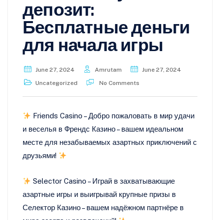
депозит:
Бесплатные деньги
для начала игры
June 27, 2024
Amrutam
June 27, 2024
Uncategorized
No Comments
Friends Casino – Добро пожаловать в мир удачи
и веселья в Френдс Казино – вашем идеальном
месте для незабываемых азартных приключений с
друзьями!
Selector Casino – Играй в захватывающие
азартные игры и выигрывай крупные призы в
Селектор Казино – вашем надёжном партнёре в