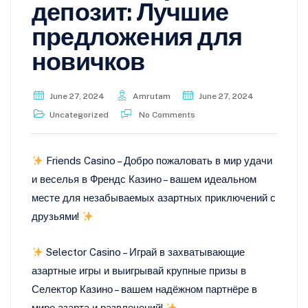
депозит: Лучшие
предложения для
новичков
June 27, 2024
Amrutam
June 27, 2024
Uncategorized
No Comments
Friends Casino – Добро пожаловать в мир удачи
и веселья в Френдс Казино – вашем идеальном
месте для незабываемых азартных приключений с
друзьями!
Selector Casino – Играй в захватывающие
азартные игры и выигрывай крупные призы в
Селектор Казино – вашем надёжном партнёре в
мире азарта и развлечений!