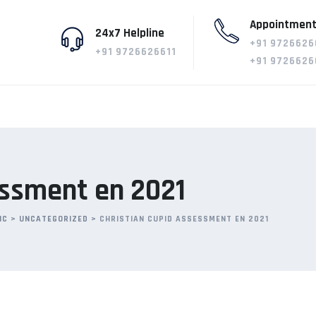
Appointment
24x7 Helpline
+91 9726626
+91 9726626611
+91 9726626
essment en 2021
IC
>
UNCATEGORIZED
>
CHRISTIAN CUPID ASSESSMENT EN 2021