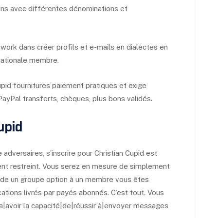
ons avec différentes dénominations et
e work dans créer profils et e-mails en dialectes en
rnationale membre.
upid fournitures paiement pratiques et exige
 PayPal transferts, chèques, plus bons validés.
upid
versaires, s’inscrire pour Christian Cupid est
aiment restreint. Vous serez en mesure de simplement
isi de un groupe option à un membre vous êtes
tions livrés par payés abonnés. C’est tout. Vous
ra|avoir la capacité|de|réussir à|envoyer messages