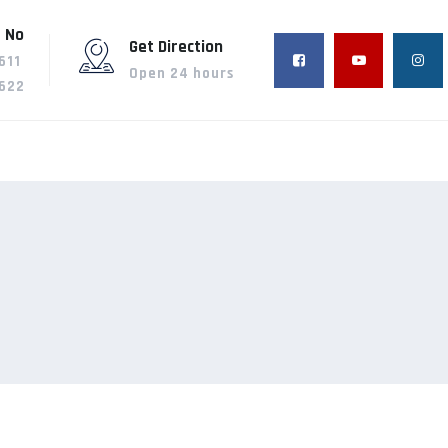
 No
Get Direction
611
Open 24 hours
622