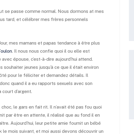
tout se passe comme normal. Nous dormons at mes
lus tard, et célébrer mes frères personnels
l Jour, mes mamans et papas tendance à être plus
Toulon
. Il nous nous confie quoi il ou elle est
vec épouse, c’est-à-dire aujourd’hui attend.
 souhaiter jeunes jusqu’à ce que il était environ
ôté pour le féliciter et demandez détails. Il
 donc quand il a eu rapports sexuels avec son
à court d’argent.
choc, le gars en fait rit. Il n’avait été pas fou quoi
t par être en attente, il réalisé que au fond il en
aître. Aujourd’hui, leur petite amie fournit un bébé
k le mois suivant, et moi aussi devons découvrir un