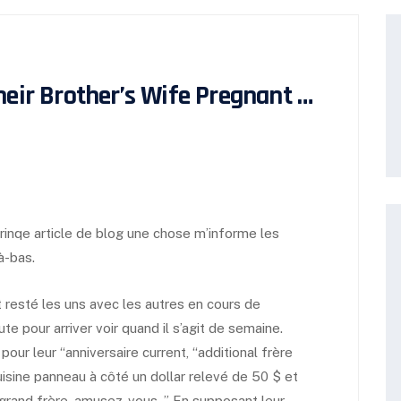
heir Brother’s Wife Pregnant …
frinqe article de blog une chose m’informe les
à-bas.
 resté les uns avec les autres en cours de
te pour arriver voir quand il s’agit de semaine.
our leur “anniversaire current, “additional frère
uisine panneau à côté un dollar relevé de 50 $ et
 grand frère, amusez-vous. ” En supposant leur