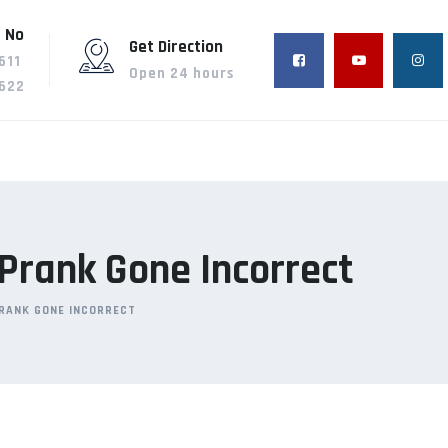
 No
Get Direction
611
Open 24 hours
622
Prank Gone Incorrect
PRANK GONE INCORRECT