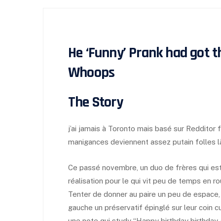
He ‘Funny’ Prank had got t
Whoops
The Story
j’ai jamais à Toronto mais basé sur Redditor 
manigances deviennent assez putain folles l
Ce passé novembre, un duo de frères qui est
réalisation pour le qui vit peu de temps en rou
Tenter de donner au paire un peu de espace, p
gauche un préservatif épinglé sur leur coin c
une note qui study “Happy birthday birthday