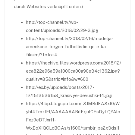
durch Websites verknüpft unten.)
http://top-channel.tv/wp-
content/uploads/2018/02/29-3.jpg
http://top-channel.tv/2018/02/16/modelja-
amerikane-tregon-futbollistin-qe-e-ka-
fiksim/?foto=4
https://thechive.files.wordpress.com/2018/12/
eca822e96a59a1000ca00a90e34c1362.jpg?
quality=85&strip=info&w=600
http://ex.by/uploads/posts/2017-
12/1513536158_krasivye-devushki-14.jpg
https://4.bp.blogspot.com/-8JMBdEA8xI0/W
ybl4TmzIFI/AAAAAAABrlE/juICEsDyLQYAlo
Fxz9eDTJxrH-
WxEqXIQCLcBGAs/s1600/tumblr_pa2g3dsj1