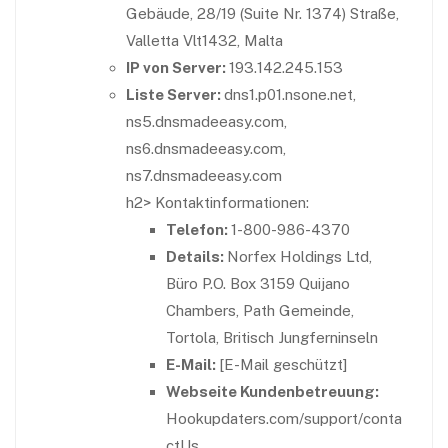
Gebäude, 28/19 (Suite Nr. 1374) Straße,
Valletta Vlt1432, Malta
IP von Server:
193.142.245.153
Liste Server:
dns1.p01.nsone.net,
ns5.dnsmadeeasy.com,
ns6.dnsmadeeasy.com,
ns7.dnsmadeeasy.com
h2>
Kontaktinformationen:
Telefon:
1-800-986-4370
Details:
Norfex Holdings Ltd,
Büro P.O. Box 3159 Quijano
Chambers, Path Gemeinde,
Tortola, Britisch Jungferninseln
E-Mail:
[E-Mail geschützt]
Webseite Kundenbetreuung:
Hookupdaters.com/support/conta
ctUs