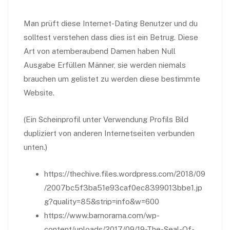
Man prüft diese Internet-Dating Benutzer und du
solltest verstehen dass dies ist ein Betrug. Diese
Art von atemberaubend Damen haben Null
Ausgabe Erfüllen Männer, sie werden niemals
brauchen um gelistet zu werden diese bestimmte
Website.
(Ein Scheinprofil unter Verwendung Profils Bild
dupliziert von anderen Internetseiten verbunden
unten.)
https://thechive.files.wordpress.com/2018/09
/2007bc5f3ba51e93caf0ec8399013bbe1.jp
g?quality=85&strip=info&w=600
https://www.barnorama.com/wp-
content/uploads/2017/09/19-The-Seal-Of-