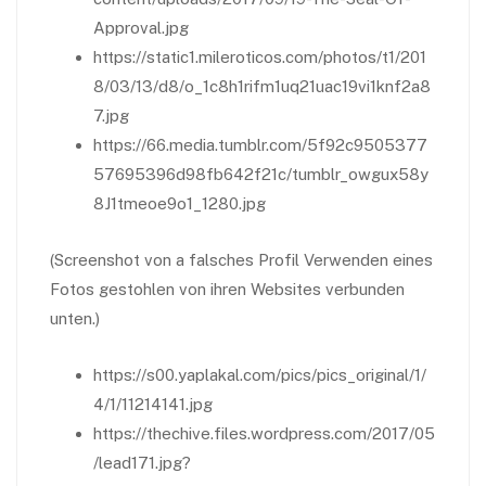
Approval.jpg
https://static1.mileroticos.com/photos/t1/201
8/03/13/d8/o_1c8h1rifm1uq21uac19vi1knf2a8
7.jpg
https://66.media.tumblr.com/5f92c9505377
57695396d98fb642f21c/tumblr_owgux58y
8J1tmeoe9o1_1280.jpg
(Screenshot von a falsches Profil Verwenden eines
Fotos gestohlen von ihren Websites verbunden
unten.)
https://s00.yaplakal.com/pics/pics_original/1/
4/1/11214141.jpg
https://thechive.files.wordpress.com/2017/05
/lead171.jpg?