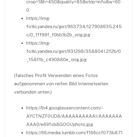
crop=1&h=450&quality=85&strip=info&w=60
0
https://img-
fotki.yandex.ru/get/963734/127908635.245
c/0_1ff99f_f0bb1b2b_orig.jpg
https://img-
fotki.yandex.ru/get/931298/3588041.2f2b/0
_158f1b_c490880e_orig.jpg
(falsches Profil Verwenden eines Fotos
aufgenommen von reifen Bild Internetseiten
verbunden unten.)
https://lh4.googleusercontent.com/-
AYCTNZF0UD8/AAAAAAAAAAI/AAAAAAA
AAA0/e69fvb8GOOI/photo.jpg
https://66.media.tumblr.com/f166ccf073b871