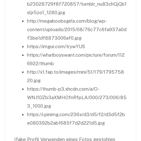
b23028729f8f720857/tumblr_nu83chQjQb1
sljr5zo1_1280.jpg
http://megaboobsgirls.com/blog/wp-
content/uploads/2015/08/76c77c6fa937a0d
f3be1df8873006af0.jpg
https://imgur.com/trywYUS
https://whatboyswant.com/picture/forum/112
6922/thumb
http://x1.fap.to/images/mini/51/179/1795758
20.jpg
https://thumb-p3.xhcdn.com/a/O-
WNJ1DZb3aXMHOfnRfpLA/000/273/006/85
3_1000.jpg
https://i.pinimg.com/236x/d3/d5/f2/d3d5f2b
e080392b2ab1685f7d2d221d5.jpg
(fake Profil Verwenden eines Fotos gestohlen