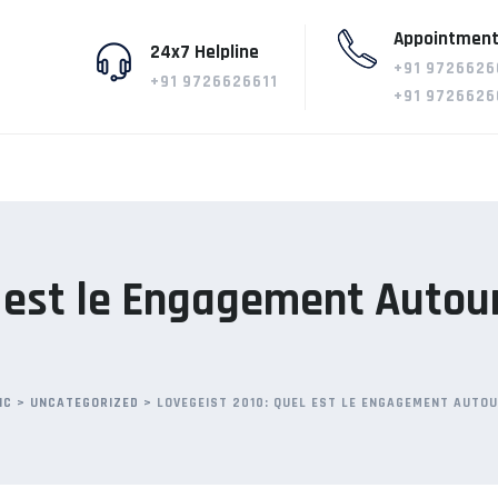
Appointment
24x7 Helpline
+91 9726626
+91 9726626611
+91 9726626
 est le Engagement Autou
IC
>
UNCATEGORIZED
>
LOVEGEIST 2010: QUEL EST LE ENGAGEMENT AUTOU