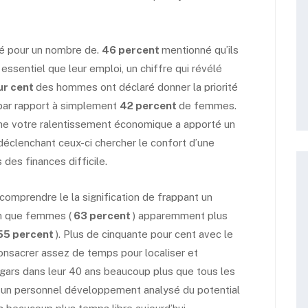
ité pour un nombre de.
46 percent
mentionné qu’ils
 essentiel que leur emploi, un chiffre qui révélé
ur cent
des hommes ont déclaré donner la priorité
 par rapport à simplement
42 percent
de femmes.
igne votre ralentissement économique a apporté un
déclenchant ceux-ci chercher le confort d’une
 des finances difficile.
 comprendre le la signification de frappant un
bien que femmes (
63 percent
) apparemment plus
55 percent
). Plus de cinquante pour cent avec le
consacrer assez de temps pour localiser et
té gars dans leur 40 ans beaucoup plus que tous les
nt un personnel développement analysé du potential