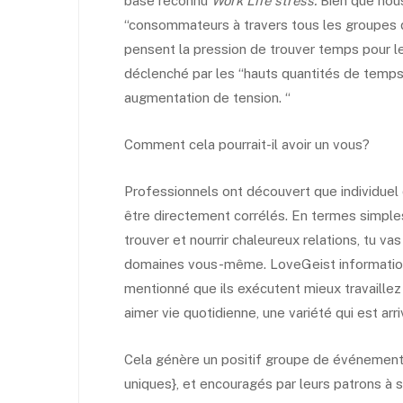
base reconnu
Work Life stress.
Bien que nous
“consommateurs à travers tous les groupes d
pensent la pression de trouver temps pour leur
déclenché par les “hauts quantités de temps s
augmentation de tension. “
Comment cela pourrait-il avoir un vous?
Professionnels ont découvert que individuel
être directement corrélés. En termes simples
trouver et nourrir chaleureux relations, tu vas
domaines vous-même. LoveGeist information 
mentionné que ils exécutent mieux travaillez
aimer vie quotidienne, une variété qui est arr
Cela génère un positif groupe de événements
uniques}, et encouragés par leurs patrons à 