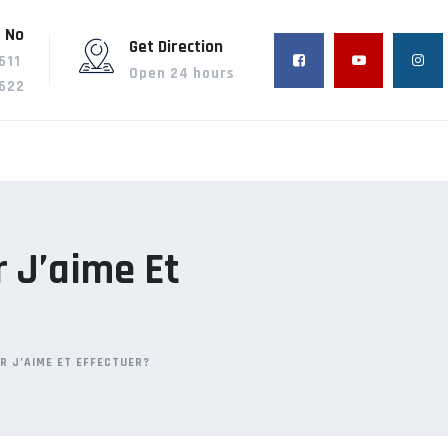
 No
Get Direction
611
Open 24 hours
622
r J’aime Et
R J’AIME ET EFFECTUER?