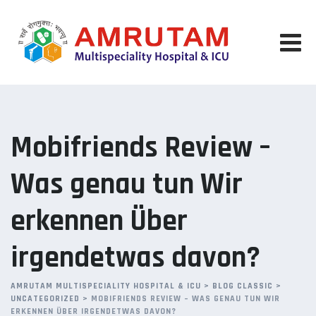
Skip
to
content
Mobifriends Review –
Was genau tun Wir
erkennen Über
irgendetwas davon?
AMRUTAM MULTISPECIALITY HOSPITAL & ICU
>
BLOG CLASSIC
>
UNCATEGORIZED
>
MOBIFRIENDS REVIEW – WAS GENAU TUN WIR
ERKENNEN ÜBER IRGENDETWAS DAVON?