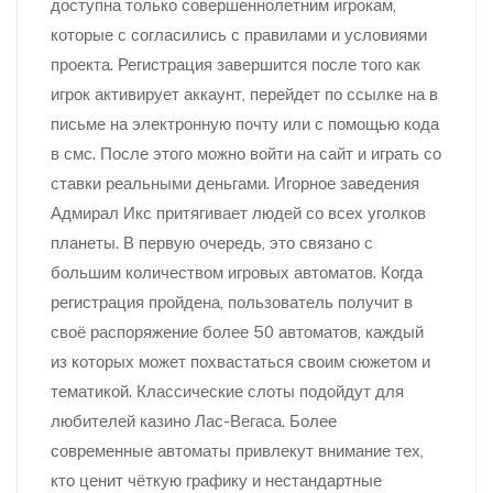
доступна только совершеннолетним игрокам,
которые с согласились с правилами и условиями
проекта. Регистрация завершится после того как
игрок активирует аккаунт, перейдет по ссылке на в
письме на электронную почту или с помощью кода
в смс. После этого можно войти на сайт и играть со
ставки реальными деньгами. Игорное заведения
Адмирал Икс притягивает людей со всех уголков
планеты. В первую очередь, это связано с
большим количеством игровых автоматов. Когда
регистрация пройдена, пользователь получит в
своё распоряжение более 50 автоматов, каждый
из которых может похвастаться своим сюжетом и
тематикой. Классические слоты подойдут для
любителей казино Лас-Вегаса. Более
современные автоматы привлекут внимание тех,
кто ценит чёткую графику и нестандартные