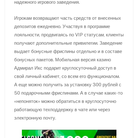
надежного игрового заведения.
Игрокам возвращают часть средств от внесенных
депозитов ежедневно. Участвуя в программе
лояльности, продвигаясь по VIP статусам, клиенты
получают дополнительные привилегии. Заведение
выдает бонусные фриспины отдельно и в составе
бонусных пакетов. Мобильная версия казино
Адмирал Икс подарит круглосуточный доступ в
свой личный кабинет, со всем его функционалом.
А еще можно получить за установку 300 рублей с
50 подарочными фриспинами. А в случае каких-то
«непоняток» можно обратиться в круглосуточно
работающую техподдержку в чате или через
электронную почту.