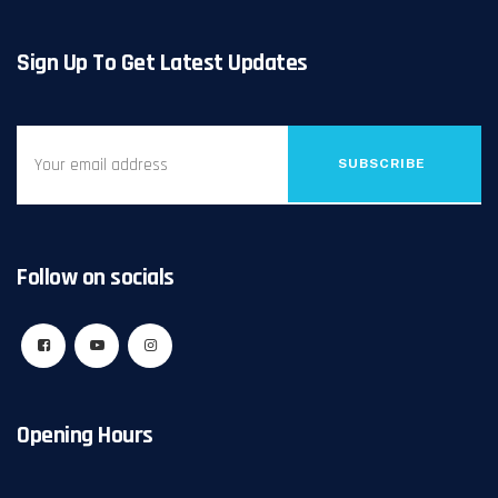
Sign Up To Get Latest Updates
SUBSCRIBE
Follow on socials
Opening Hours