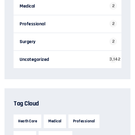
Medical
2
Professional
2
Surgery
2
Uncategorized
3,142
Tag Cloud
Heath Care
Medical
Professional