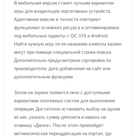
В мобильная версия станет лучшим вариантом
игры для владельцев портативных устройств.
Адаптивная версия в точности повторяет
функционал основного ресурса и оптимизирована
под мобильные гаджеты с ОС IOS и Android.
Найти нужную игру по ее названию клиенты казино
могут при помощи специальной строки поиска.
Дополнительно предусмотрена сортировка по
производителю, дате добавления на сайт или
дополнительным функциям.
Затем на экране появится окно с доступными
вариантами платежных систем для выполнения
операции. Достаточно остановить выбор на одном
из них, указать сумму депозита и нажать на
клавишу «Далее». После этого произойдет
автоматическая переадресация на портал, где