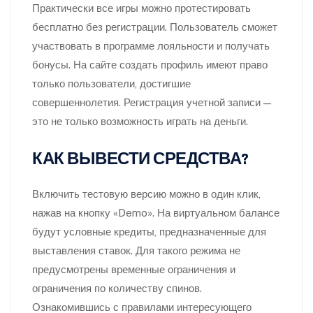
Практически все игры можно протестировать
бесплатно без регистрации. Пользователь сможет
участвовать в программе лояльности и получать
бонусы. На сайте создать профиль имеют право
только пользователи, достигшие
совершеннолетия. Регистрация учетной записи —
это не только возможность играть на деньги.
КАК ВЫВЕСТИ СРЕДСТВА?
Включить тестовую версию можно в один клик,
нажав на кнопку «Demo». На виртуальном балансе
будут условные кредиты, предназначенные для
выставления ставок. Для такого режима не
предусмотрены временные ограничения и
ограничения по количеству спинов.
Ознакомившись с правилами интересующего