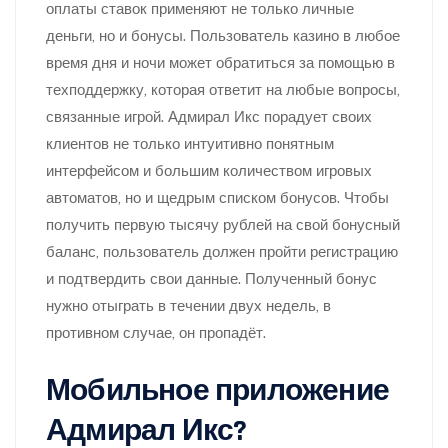
оплаты ставок применяют не только личные
деньги, но и бонусы. Пользователь казино в любое
время дня и ночи может обратиться за помощью в
техподдержку, которая ответит на любые вопросы,
связанные игрой. Адмирал Икс порадует своих
клиентов не только интуитивно понятным
интерфейсом и большим количеством игровых
автоматов, но и щедрым списком бонусов. Чтобы
получить первую тысячу рублей на свой бонусный
баланс, пользователь должен пройти регистрацию
и подтвердить свои данные. Полученный бонус
нужно отыграть в течении двух недель, в
противном случае, он пропадёт.
Мобильное приложение
Адмирал Икс?