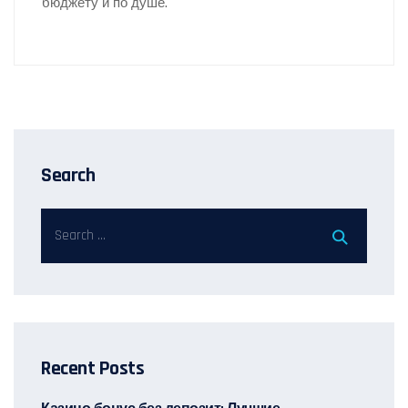
бюджету и по душе.
Search
Recent Posts