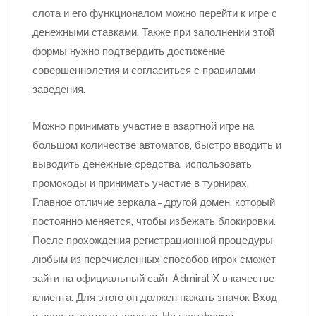
слота и его функционалом можно перейти к игре с
денежными ставками. Также при заполнении этой
формы нужно подтвердить достижение
совершеннолетия и согласиться с правилами
заведения.
Можно принимать участие в азартной игре на
большом количестве автоматов, быстро вводить и
выводить денежные средства, использовать
промокоды и принимать участие в турнирах.
Главное отличие зеркала – другой домен, который
постоянно меняется, чтобы избежать блокировки.
После прохождения регистрационной процедуры
любым из перечисленных способов игрок сможет
зайти на официальный сайт Admiral X в качестве
клиента. Для этого он должен нажать значок Вход