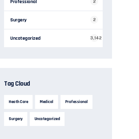
Professional
2
Surgery
2
Uncategorized
3,142
Tag Cloud
Heath Care
Medical
Professional
Surgery
Uncategorized