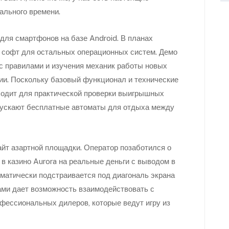
ального времени.
для смартфонов на базе Android. В планах
 софт для остальных операционных систем. Демо
с правилами и изучения механик работы новых
ии. Поскольку базовый функционал и технические
ходит для практической проверки выигрышных
пускают бесплатные автоматы для отдыха между
айт азартной площадки. Оператор позаботился о
 в казино Aurora на реальные деньги с выводом в
оматически подстраивается под диагональ экрана
ами дает возможность взаимодействовать с
фессиональных дилеров, которые ведут игру из