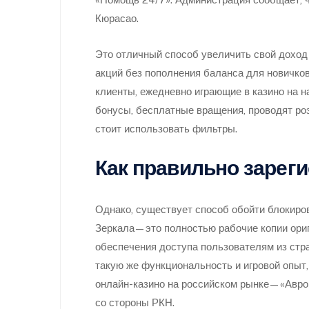
Кюрасао.
Это отличный способ увеличить свой доход
акций без пополнения баланса для новичко
клиенты, ежедневно играющие в казино на 
бонусы, бесплатные вращения, проводят роз
стоит использовать фильтры.
Как правильно зареги
Однако, существует способ обойти блокиров
Зеркала — это полностью рабочие копии ори
обеспечения доступа пользователям из стра
такую же функциональность и игровой опыт,
онлайн-казино на российском рынке — «Авро
со стороны РКН.