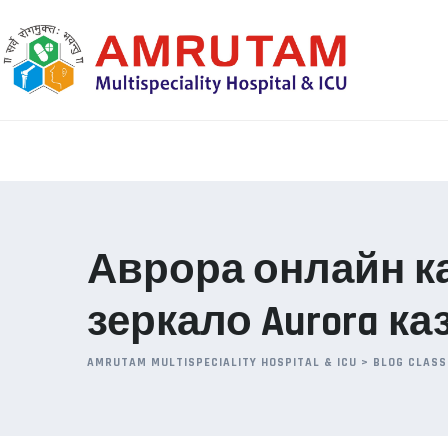
Skip
to
content
Аврора онлайн к
зеркало Aurora ка
AMRUTAM MULTISPECIALITY HOSPITAL & ICU
>
BLOG CLASS