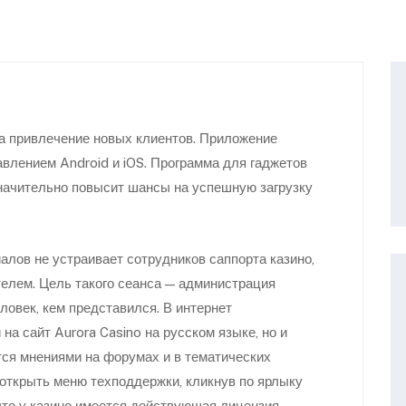
а привлечение новых клиентов. Приложение
влением Android и iOS. Программа для гаджетов
значительно повысит шансы на успешную загрузку
лов не устраивает сотрудников саппорта казино,
телем. Цель такого сеанса — администрация
ловек, кем представился. В интернет
на сайт Aurora Casino на русском языке, но и
тся мнениями на форумах и в тематических
 открыть меню техподдержки, кликнув по ярлыку
то у казино имеется действующая лицензия