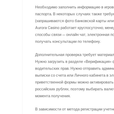
Необходимо заполнить информацию в игров
паспорта. В некоторых случаях также треб
(запрашиваются фото банковской карты или 
Aurora Casino работает круглосуточно, ме
способы связи — онлайн чат, электронная по
получать консультации по телефону.
Дополнительная проверка требует материал
Нужно загрузить в разделе «Верификация» 
водительских прав. Нужно отправить админ
выписки со счета или Личного кабинета в э
приветственной формы можно активировать 
российских рублях, поэтому выбирать валют
момента получения.
В зависимости от метода регистрации учетн