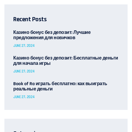
Recent Posts
Казино бонус без депозит: Лучшие
предложения для новичков
JUNE 27, 2024
Казино бонус без депозит: Бесплатные деньги
для начала игры
JUNE 27, 2024
Book of Ra играть бесплатно: как выиграть
реальные деньги
JUNE 27, 2024