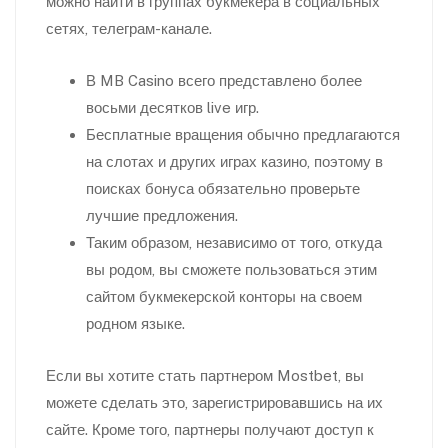
можно найти в группах букмекера в социальных
сетях, телеграм-канале.
В MB Casino всего представлено более
восьми десятков live игр.
Бесплатные вращения обычно предлагаются
на слотах и других играх казино, поэтому в
поисках бонуса обязательно проверьте
лучшие предложения.
Таким образом, независимо от того, откуда
вы родом, вы сможете пользоваться этим
сайтом букмекерской конторы на своем
родном языке.
Если вы хотите стать партнером Mostbet, вы
можете сделать это, зарегистрировавшись на их
сайте. Кроме того, партнеры получают доступ к