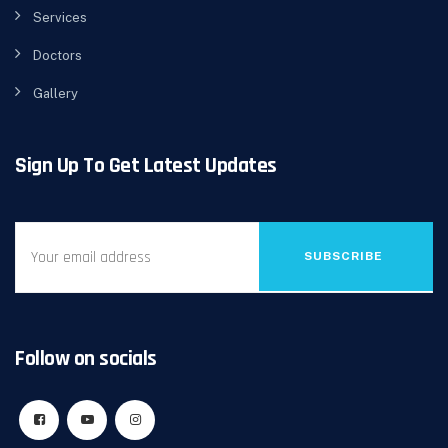
Services
Doctors
Gallery
Sign Up To Get Latest Updates
SUBSCRIBE
Follow on socials