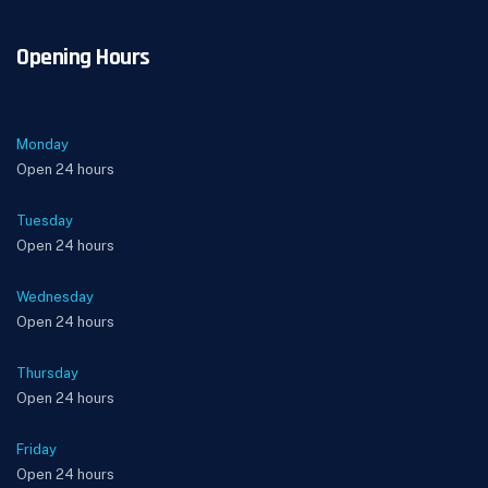
Opening Hours
Monday
Open 24 hours
Tuesday
Open 24 hours
Wednesday
Open 24 hours
Thursday
Open 24 hours
Friday
Open 24 hours