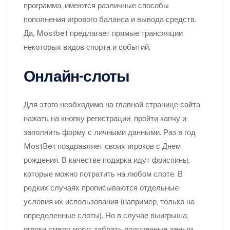
программа, имеются различные способы
пополнения игрового баланса и вывода средств.
Да, Mostbet предлагает прямые трансляции
некоторых видов спорта и событий.
Онлайн-слоты
Для этого необходимо на главной странице сайта
нажать на кнопку регистрации, пройти капчу и
заполнить форму с личными данными. Раз в год
MostBet поздравляет своих игроков с Днем
рождения. В качестве подарка идут фриспины,
которые можно потратить на любом слоте. В
редких случаях прописываются отдельные
условия их использования (например, только на
определенные слоты). Но в случае выигрыша,
игроки смело могут забрать полученные деньги.