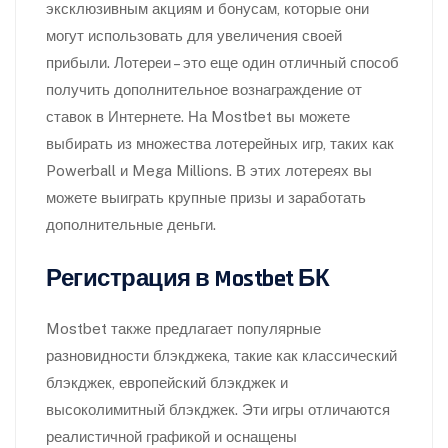
эксклюзивным акциям и бонусам, которые они
могут использовать для увеличения своей
прибыли. Лотереи – это еще один отличный способ
получить дополнительное вознаграждение от
ставок в Интернете. На Mostbet вы можете
выбирать из множества лотерейных игр, таких как
Powerball и Mega Millions. В этих лотереях вы
можете выиграть крупные призы и заработать
дополнительные деньги.
Регистрация в Mostbet БК
Mostbet также предлагает популярные
разновидности блэкджека, такие как классический
блэкджек, европейский блэкджек и
высоколимитный блэкджек. Эти игры отличаются
реалистичной графикой и оснащены