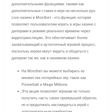
дополнительными функциями, такими как
дополнительные ставки и игра на несколько рук.
Live-казино в Mostbet – это функция, которая
позволяет пользователям играть в игры казино с
дилерами в режиме реального времени через
видеотрансляцию. Это обеспечивает более
захватывающий и аутентичный игровой процесс,
поскольку игроки могут видеть и общаться с
дилером так же, как в наземном казино.
На Mostbet вы можете выбирать из
множества лотерейных игр, таких как
Powerball и Mega Millions.
Эта акция позволяет игрокам не только
получить часть своих проигрышей обратно,
но и продолжать наслаждаться игрой с
дополнительным комфортом.