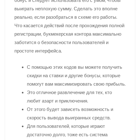
бонус и следует использовать его с умом, чтобы
выиграть неплохую сумму. Сделать это вполне
реально, если разобраться в схеме его работы.
Что касается действий после прохождения полной
регистрации, букмекерская контора максимально
заботится о безопасности пользователей и
простоте интерфейса.
С помощью этих кодов вы можете получить
скидки на ставки и другие бонусы, которые
помогут вам максимизировать свою прибыль.
Это отличное развлечение для тех, кто
любит азарт и приключения.
От этого будет зависеть возможность и
скорость вывода выигранных средств.
Для пользователей, которые играют
достаточно долго, тоже есть система