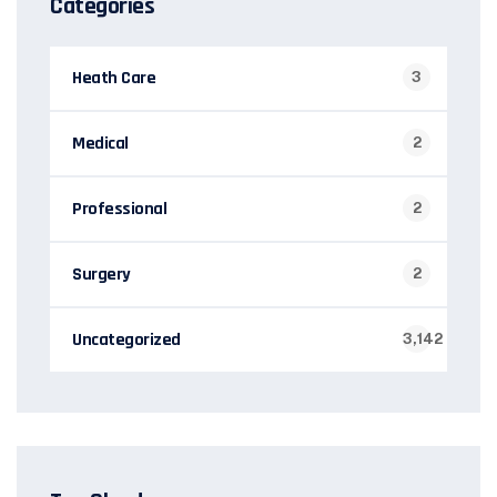
Categories
Heath Care
3
Medical
2
Professional
2
Surgery
2
Uncategorized
3,142