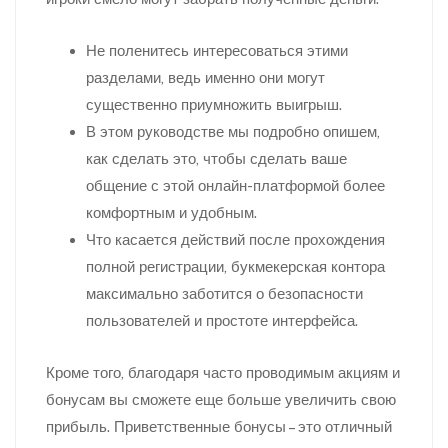
Не поленитесь интересоваться этими
разделами, ведь именно они могут
существенно приумножить выигрыш.
В этом руководстве мы подробно опишем,
как сделать это, чтобы сделать ваше
общение с этой онлайн-платформой более
комфортным и удобным.
Что касается действий после прохождения
полной регистрации, букмекерская контора
максимально заботится о безопасности
пользователей и простоте интерфейса.
Кроме того, благодаря часто проводимым акциям и
бонусам вы сможете еще больше увеличить свою
прибыль. Приветственные бонусы – это отличный