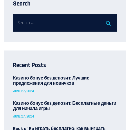
Search
Recent Posts
Казино бонус без депозит: Лучшие
предложения для новичков
JUNE 27, 2024
Казино бонус без депозит: Бесплатные деньги
для начала игры
JUNE 27, 2024
Book of Ra играть бесплатно: как выиграть