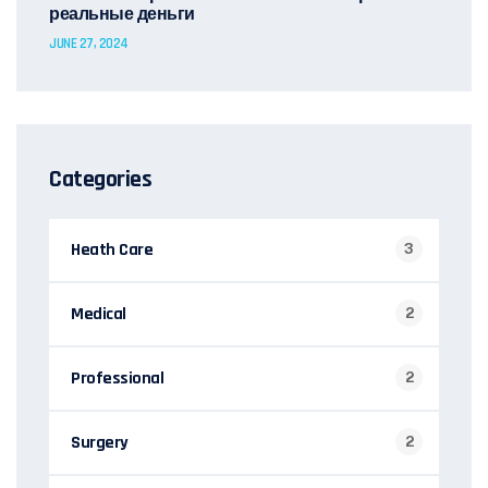
реальные деньги
JUNE 27, 2024
Categories
Heath Care
3
Medical
2
Professional
2
Surgery
2