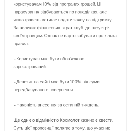
користувачам 10% від програних грошей. Ці
нарахування відбуваються по понеділках, але
якщо гравець встигає подати заяву на підтримку.
За великих фінансових втрат клуб іде назустріч
своїм гравцям. Однак не варто забувати про кілька
правил:
– Користувач має бути обов’язково
зареєстрований.
– Депозит на сайті має бути 100% від суми
передбачуваного повернення.
– Наявність внесення за останній тиждень.
Ще однією відмінністю Космолот казино є квести.
Суть цієї пропозиції полягає в тому, що учасник