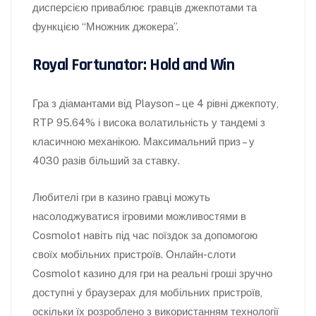
дисперсією приваблює гравців джекпотами та
функцією “Множник джокера”.
Royal Fortunator: Hold and Win
Гра з діамантами від Playson – це 4 рівні джекпоту,
RTP 95.64% і висока волатильність у тандемі з
класичною механікою. Максимальний приз – у
4030 разів більший за ставку.
Любителі гри в казино гравці можуть
насолоджуватися ігровими можливостями в
Cosmolot навіть під час поїздок за допомогою
своїх мобільних пристроїв. Онлайн-слоти
Cosmolot казино для гри на реальні гроші зручно
доступні у браузерах для мобільних пристроїв,
оскільки їх розроблено з використанням технології