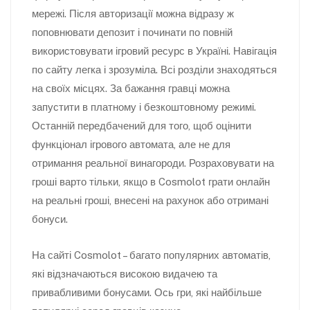
мережі. Після авторизації можна відразу ж
поповнювати депозит і починати по повній
використовувати ігровий ресурс в Україні. Навігація
по сайту легка і зрозуміла. Всі розділи знаходяться
на своїх місцях. За бажання гравці можна
запустити в платному і безкоштовному режимі.
Останній передбачений для того, щоб оцінити
функціонал ігрового автомата, але не для
отримання реальної винагороди. Розраховувати на
гроші варто тільки, якщо в Cosmolot грати онлайн
на реальні гроші, внесені на рахунок або отримані
бонуси.
На сайті Cosmolot – багато популярних автоматів,
які відзначаються високою видачею та
привабливими бонусами. Ось гри, які найбільше