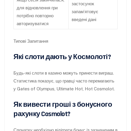
застосунок
для відновлення гри
запам’ятовує
потрібно повторно
введені дані
авторизуватися
Типові Запитання
Які слоти дають у Космолоті?
Будь-які слоти в казино можуть принести виграш.
Статистика показує, що гравці часто перемагають
у Gates of Olympus, Ultimate Hot, Hot Cosmolot.
Як вивести гроші з бонусного
рахунку Cosmolot?
Спочатку необхідно відіграти бонус із зазначеним в