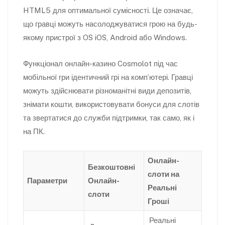
HTML5 для оптимальної сумісності. Це означає,
що гравці можуть насолоджуватися грою на будь-
якому пристрої з OS iOS, Android або Windows.
Функціонал онлайн-казино Cosmolot під час
мобільної гри ідентичний грі на комп’ютері. Гравці
можуть здійснювати різноманітні види депозитів,
знімати кошти, використовувати бонуси для слотів
та звертатися до служби підтримки, так само, як і
на ПК.
Онлайн-
Безкоштовні
слоти на
Параметри
Онлайн-
Реальні
слоти
Гроші
Реальні