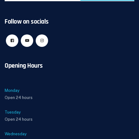
Follow on socials
Opening Hours
Monday
Open 24 hours
Tuesday
Open 24 hours
Wednesday