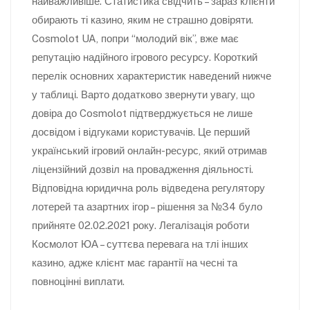
найважливіше. Статистика свідчить – зараз клієнти
обирають ті казино, яким не страшно довіряти.
Cosmolot UA, попри “молодий вік”, вже має
репутацію надійного ігрового ресурсу. Короткий
перелік основних характеристик наведений нижче
у таблиці. Варто додатково звернути увагу, що
довіра до Cosmolot підтверджується не лише
досвідом і відгуками користувачів. Це перший
український ігровий онлайн-ресурс, який отримав
ліцензійний дозвіл на провадження діяльності.
Відповідна юридична роль відведена регулятору
лотерей та азартних ігор – рішення за №34 було
прийняте 02.02.2021 року. Легалізація роботи
Космолот ЮА – суттєва перевага на тлі інших
казино, адже клієнт має гарантії на чесні та
повноцінні виплати.