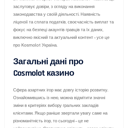
заслуговує довіри, з огляду на виконання
законодавства у своїй діяльності. Наявність
ліцензії та сплата податків, своєчасність виплат та
фокус на безпеці акаунтів гравців та їх даних,
виключно якісний та актуальний контент – усе це
про Kosmolot Україна.
Загальні дані про
Cosmolot казино
Сфера азартних ігор має довгу історію розвитку.
Ознайомившись із нею, можна відмітити значні
зміни в критеріях вибору гральних закладів
клієнтами. Якщо раніше звертали увагу саме на
різноманітність ігор, то сьогодні – це не