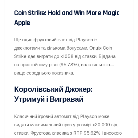
Coin Strike: Hold and Win More Magic
Apple
Ще один фруктовий слот від Playson із
джекпотами та кількома бонусами. Опція Coin
Strike дає виграти до x1058 від ставки. Віддача –
на пристойному рівні (95.78%), волатильність –
вище середнього показника.
Королівський Джокер:
Утримуй і Вигравай
Класичний ігровий автомат від Playson може
видати максимальний приз у розмірі x20 000 від
ставки. Фруктова класика з RTP 95.62% і високою