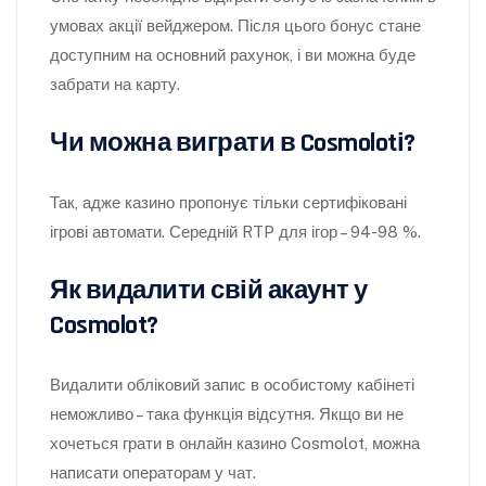
умовах акції вейджером. Після цього бонус стане
доступним на основний рахунок, і ви можна буде
забрати на карту.
Чи можна виграти в Cosmolotі?
Так, адже казино пропонує тільки сертифіковані
ігрові автомати. Середній RTP для ігор – 94-98 %.
Як видалити свій акаунт у
Cosmolot?
Видалити обліковий запис в особистому кабінеті
неможливо – така функція відсутня. Якщо ви не
хочеться грати в онлайн казино Cosmolot, можна
написати операторам у чат.