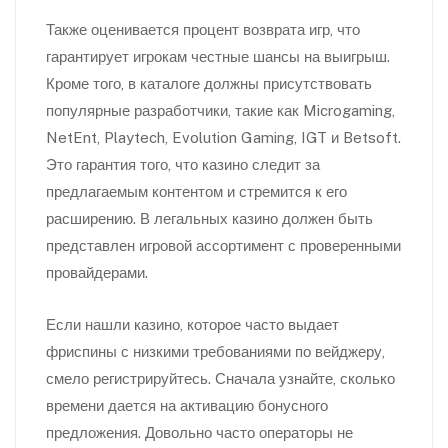
Также оценивается процент возврата игр, что
гарантирует игрокам честные шансы на выигрыш.
Кроме того, в каталоге должны присутствовать
популярные разработчики, такие как Microgaming,
NetEnt, Playtech, Evolution Gaming, IGT и Betsoft.
Это гарантия того, что казино следит за
предлагаемым контентом и стремится к его
расширению. В легальных казино должен быть
представлен игровой ассортимент с проверенными
провайдерами.
Если нашли казино, которое часто выдает
фриспины с низкими требованиями по вейджеру,
смело регистрируйтесь. Сначала узнайте, сколько
времени дается на активацию бонусного
предложения. Довольно часто операторы не