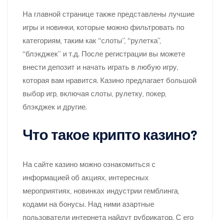
На главной странице также представлены лучшие
игры и новинки, которые можно фильтровать по
категориям, таким как “слоты”, “рулетка”,
“блэкджек” и т.д. После регистрации вы можете
внести депозит и начать играть в любую игру,
которая вам нравится. Казино предлагает большой
выбор игр, включая слоты, рулетку, покер,
блэкджек и другие.
Что такое крипто казино?
На сайте казино можно ознакомиться с
информацией об акциях, интересных
мероприятиях, новинках индустрии гемблинга,
кодами на бонусы. Над ними азартные
пользователи интернета найдут рубрикатор. С его