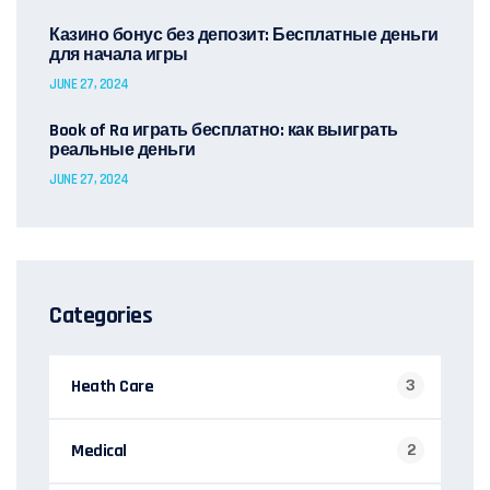
Казино бонус без депозит: Бесплатные деньги
для начала игры
JUNE 27, 2024
Book of Ra играть бесплатно: как выиграть
реальные деньги
JUNE 27, 2024
Categories
Heath Care
3
Medical
2