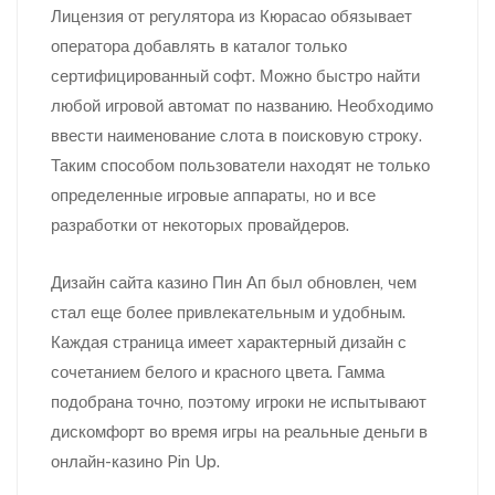
Лицензия от регулятора из Кюрасао обязывает
оператора добавлять в каталог только
сертифицированный софт. Можно быстро найти
любой игровой автомат по названию. Необходимо
ввести наименование слота в поисковую строку.
Таким способом пользователи находят не только
определенные игровые аппараты, но и все
разработки от некоторых провайдеров.
Дизайн сайта казино Пин Ап был обновлен, чем
стал еще более привлекательным и удобным.
Каждая страница имеет характерный дизайн с
сочетанием белого и красного цвета. Гамма
подобрана точно, поэтому игроки не испытывают
дискомфорт во время игры на реальные деньги в
онлайн-казино Pin Up.