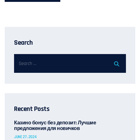
Search
Recent Posts
Казино бонус без депозит: Лучшие
предложения для новичков
JUNE 27, 2024