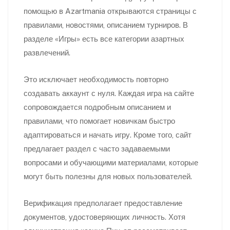
помощью в Azartmania открываются страницы с
правилами, новостями, описанием турниров. В
разделе «Игры» есть все категории азартных
развлечений.
Это исключает необходимость повторно
создавать аккаунт с нуля. Каждая игра на сайте
сопровождается подробным описанием и
правилами, что помогает новичкам быстро
адаптироваться и начать игру. Кроме того, сайт
предлагает раздел с часто задаваемыми
вопросами и обучающими материалами, которые
могут быть полезны для новых пользователей.
Верификация предполагает предоставление
документов, удостоверяющих личность. Хотя