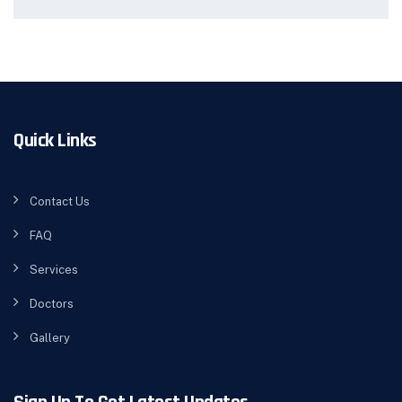
Quick Links
Contact Us
FAQ
Services
Doctors
Gallery