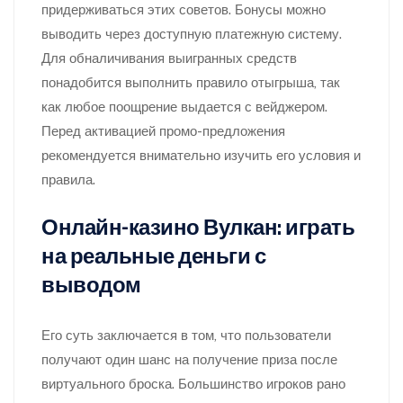
придерживаться этих советов. Бонусы можно
выводить через доступную платежную систему.
Для обналичивания выигранных средств
понадобится выполнить правило отыгрыша, так
как любое поощрение выдается с вейджером.
Перед активацией промо-предложения
рекомендуется внимательно изучить его условия и
правила.
Онлайн-казино Вулкан: играть
на реальные деньги с
выводом
Его суть заключается в том, что пользователи
получают один шанс на получение приза после
виртуального броска. Большинство игроков рано