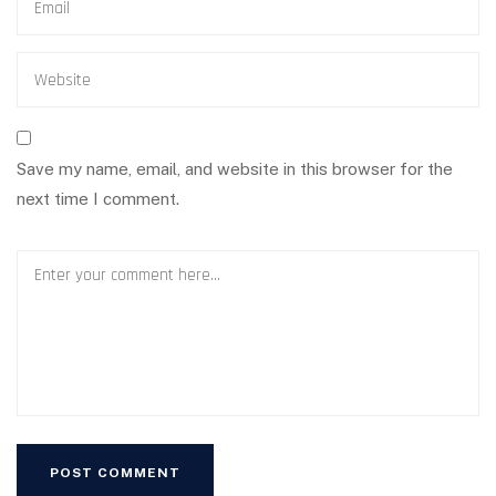
Save my name, email, and website in this browser for the
next time I comment.