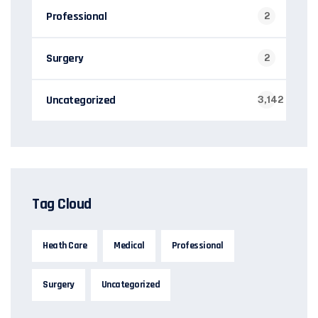
Professional
2
Surgery
2
Uncategorized
3,142
Tag Cloud
Heath Care
Medical
Professional
Surgery
Uncategorized