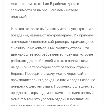
может занимать от 1 до 5 рабочих дней, в
зависимости от выбранного вами метода
платежей.
Игроков, которые выбирают умеренную стратегию
поведения, называют лоу-роллерами. Их прямыми
антиподами являются хай-роллеры, сражающиеся
с казино на максимальных лимитах ставок. Это
две наиболее востребованные лицензии, которые
работают для любителей играть в онлайн казино
на деньги на территории постсоветских стран и
Европы. Проверить отдачу можно через сайты
производителей игр, зайдя на них и введя название
интересующего автомата. Поскольку большинство
предлагают игры в деморежиме, еще один важный
момент в том, что уровень отдачи в бесплатной
версии и при игре на деньги должен быть