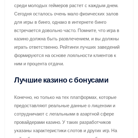
среди молодых геймеров растет с каждым днем.
Сегодня осталось очень мало физических залов
для игры в бинго, однако в интернете бинго
встречается довольно часто. Помните, что игра в
казино должна быть развлечением, и вы должны
играть ответственно. Рейтинги лучших заведений
формируются на основе лояльности клиентов к
ним и процента отдачи.
Лучшие казино с бонусами
Конечно, но только на тех платформах, которые
предоставляют реальные данные о лицензии и
сотрудничают с легальными в азартной сфере
провайдерами казино. У таких разработчиков
указаны характеристики слотов и других игр. На