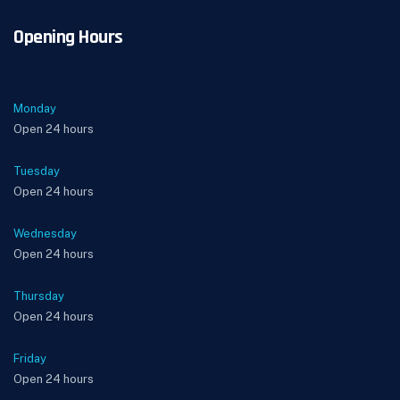
Opening Hours
Monday
Open 24 hours
Tuesday
Open 24 hours
Wednesday
Open 24 hours
Thursday
Open 24 hours
Friday
Open 24 hours