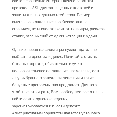
сайте безопасных интернет казино работают
протоколы SSL для защищенных платежей и
защиты личных данных гемблеров. Размер
выигрыша в онлайн казино Казахстана не
ограничен, но многое зависит от типа игры, размера
ставки, ограничений от администрации и удачи.
Однако, перед началом игры нужно тщательно
выбрать игорное заведение. Почитайте отзывы
бывалых игроков, обязательно изучите
пользовательское соглашение, посмотрите, есть
ли у выбранного заведения лицензия и какие
бонусные программы оно предлагает. Для того,
чтобы начать играть, Вам необходимо всего лишь
найти сайт игорного заведения,
зарегистрироваться и внести депозит.
Альтернативным вариантом является установка