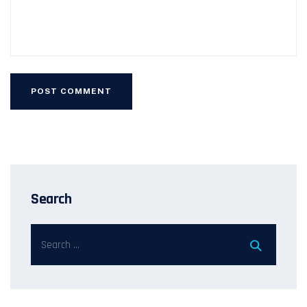
Search