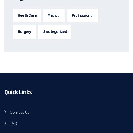
Heath Care
Medical
Professional
Surgery
Uncategorized
Quick Links
Contact Us
FAQ