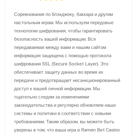
Соревнования по блэкджеку, баккара и другим
настольным играм. Мы используем передовые
технологии шифрования, чтобы гарантировать
безопасность вашей информации. Вся
передаваемая между вами и нашим сайтом
информация защищена с помощью протокола
шифрования SSL (Secure Socket Layer). Это
обеспечивает защиту данных во время их
передачи и предотвращает несанкционированный
доступ к вашей личной информации. Мы
тщательно следим за изменениями
законодательства и регулярно обновляем наши
системы и политики в соответствии с новыми
требованиями. Таким образом, вы можете быть
уверены в том, что ваша игра в Ramen Bet Casino