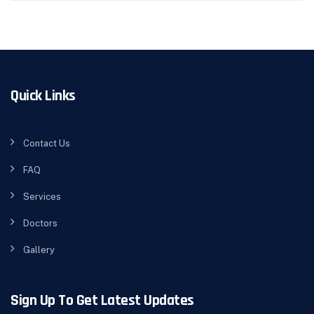
Quick Links
Contact Us
FAQ
Services
Doctors
Gallery
Sign Up To Get Latest Updates