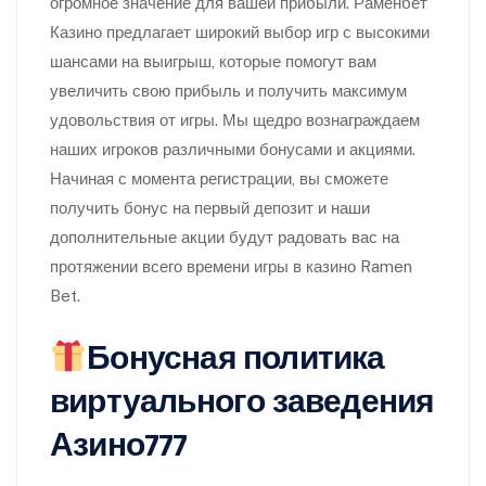
огромное значение для вашей прибыли. Раменбет
Казино предлагает широкий выбор игр с высокими
шансами на выигрыш, которые помогут вам
увеличить свою прибыль и получить максимум
удовольствия от игры. Мы щедро вознаграждаем
наших игроков различными бонусами и акциями.
Начиная с момента регистрации, вы сможете
получить бонус на первый депозит и наши
дополнительные акции будут радовать вас на
протяжении всего времени игры в казино Ramen
Bet.
Бонусная политика
виртуального заведения
Азино777