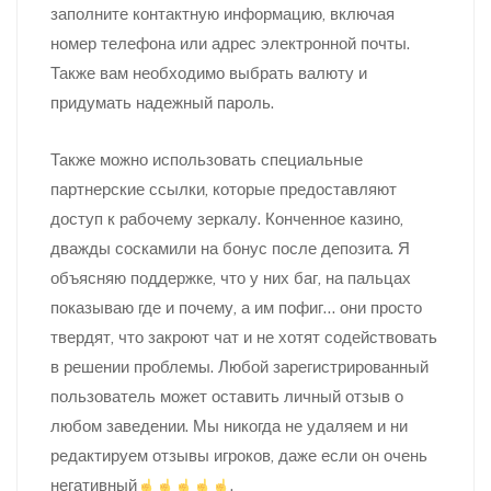
заполните контактную информацию, включая
номер телефона или адрес электронной почты.
Также вам необходимо выбрать валюту и
придумать надежный пароль.
Также можно использовать специальные
партнерские ссылки, которые предоставляют
доступ к рабочему зеркалу. Конченное казино,
дважды соскамили на бонус после депозита. Я
объясняю поддержке, что у них баг, на пальцах
показываю где и почему, а им пофиг… они просто
твердят, что закроют чат и не хотят содействовать
в решении проблемы. Любой зарегистрированный
пользователь может оставить личный отзыв о
любом заведении. Мы никогда не удаляем и ни
редактируем отзывы игроков, даже если он очень
негативный
.