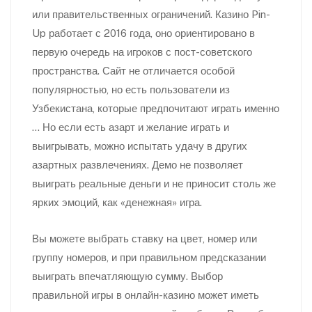
или правительственных ограничений. Казино Pin-
Up работает с 2016 года, оно ориентировано в
первую очередь на игроков с пост-советского
пространства. Сайт не отличается особой
популярностью, но есть пользователи из
Узбекистана, которые предпочитают играть именно
… Но если есть азарт и желание играть и
выигрывать, можно испытать удачу в других
азартных развлечениях. Демо не позволяет
выиграть реальные деньги и не приносит столь же
ярких эмоций, как «денежная» игра.
Вы можете выбрать ставку на цвет, номер или
группу номеров, и при правильном предсказании
выиграть впечатляющую сумму. Выбор
правильной игры в онлайн-казино может иметь