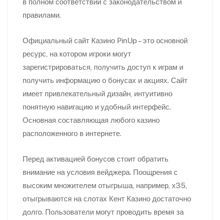
в полном соответствии с законодательством и
правилами.
Официальный сайт Казино PinUp – это основной
ресурс, на котором игроки могут
зарегистрироваться, получить доступ к играм и
получить информацию о бонусах и акциях. Сайт
имеет привлекательный дизайн, интуитивно
понятную навигацию и удобный интерфейс.
Основная составляющая любого казино
расположенного в интернете.
Перед активацией бонусов стоит обратить
внимание на условия вейджера. Поощрения с
высоким множителем отыгрыша, например, х35,
отыгрываются на слотах Кент Казино достаточно
долго. Пользователи могут проводить время за