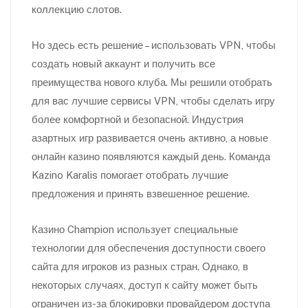
коллекцию слотов.
Но здесь есть решение – использовать VPN, чтобы
создать новый аккаунт и получить все
преимущества нового клуба. Мы решили отобрать
для вас лучшие сервисы VPN, чтобы сделать игру
более комфортной и безопасной. Индустрия
азартных игр развивается очень активно, а новые
онлайн казино появляются каждый день. Команда
Kazino Karalis помогает отобрать лучшие
предложения и принять взвешенное решение.
Казино Champion использует специальные
технологии для обеспечения доступности своего
сайта для игроков из разных стран. Однако, в
некоторых случаях, доступ к сайту может быть
ограничен из-за блокировки провайдером доступа