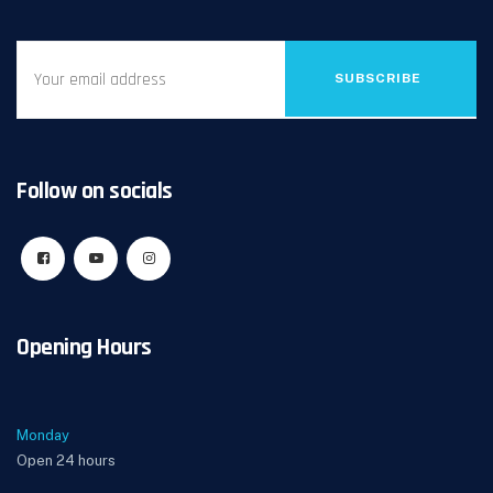
SUBSCRIBE
Follow on socials
Opening Hours
Monday
Open 24 hours