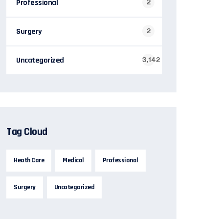
Professional
2
Surgery
2
Uncategorized
3,142
Tag Cloud
Heath Care
Medical
Professional
Surgery
Uncategorized