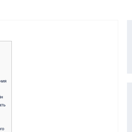
ния
йн
ать
го