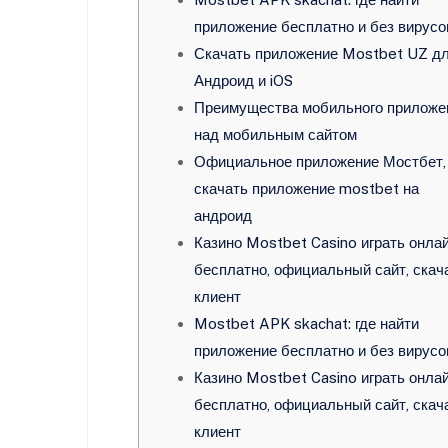
приложение бесплатно и без вирусо
Скачать приложение Mostbet UZ д
Андроид и iOS
Преимущества мобильного приложе
над мобильным сайтом
Официальное приложение Мостбет,
скачать приложение mostbet на
андроид
Казино Mostbet Casino играть онла
бесплатно, официальный сайт, скач
клиент
Mostbet APK skachat: где найти
приложение бесплатно и без вирусо
Казино Mostbet Casino играть онла
бесплатно, официальный сайт, скач
клиент