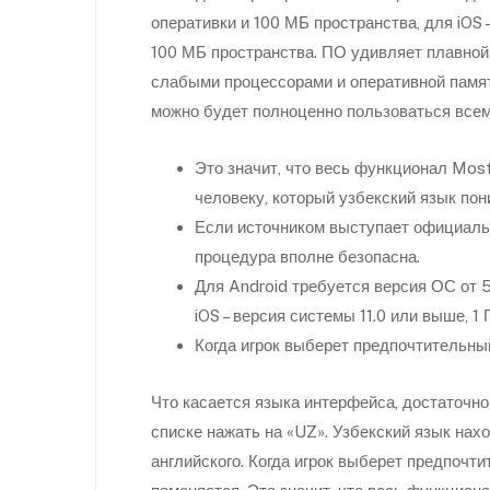
оперативки и 100 МБ пространства, для iOS –
100 МБ пространства. ПО удивляет плавной
слабыми процессорами и оперативной памят
можно будет полноценно пользоваться все
Это значит, что весь функционал Mos
человеку, который узбекский язык по
Если источником выступает официальн
процедура вполне безопасна.
Для Android требуется версия ОС от 5
iOS – версия системы 11.0 или выше, 1
Когда игрок выберет предпочтительный
Что касается языка интерфейса, достаточно
списке нажать на «UZ». Узбекский язык нахо
английского. Когда игрок выберет предпочт