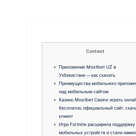
Content
Приложение Mostbet UZ в
Узбекистане — как скачать
Преимущества мобильного приложе
над мобильным сайтом
Казино Mostbet Casino играть онла
бесплатно, официальный сайт, скач
клиент
Игра Fortnite расширила поддержку
мобильных устройств и стала намно