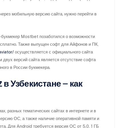
 через мобильную версию сайта, нужно перейти в
-букмекер Mostbet позаботился о возможности
сплатно. Также выпущен софт для Айфонов и ПК,
viator/
осуществляется с официального сайта
м двух версий сайта является отсутствие софта
ного в России букмекера.
 в Узбекистане — как
ах, разных тематических сайтах в интернете и в
ерсию ОС, а также наличие оперативной памяти и
та. Для Android требуется версия ОС от 5.0, 1 ГБ