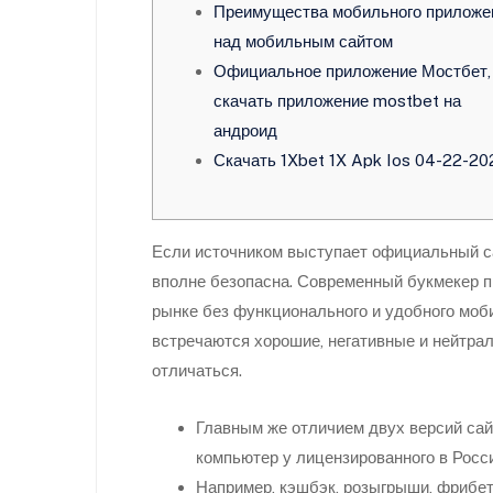
Преимущества мобильного приложе
над мобильным сайтом
Официальное приложение Мостбет,
скачать приложение mostbet на
андроид
Скачать 1Xbet 1X Apk Ios 04-22-20
Если источником выступает официальный сай
вполне безопасна. Современный букмекер п
рынке без функционального и удобного моб
встречаются хорошие, негативные и нейтрал
отличаться.
Главным же отличием двух версий сай
компьютер у лицензированного в Росс
Например, кэшбэк, розыгрыши, фрибет