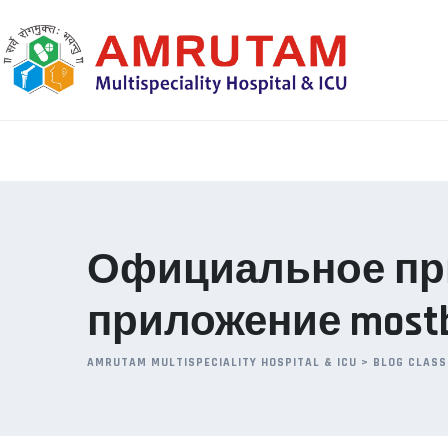
Skip
to
content
Официальное при
приложение most
AMRUTAM MULTISPECIALITY HOSPITAL & ICU
>
BLOG CLASS