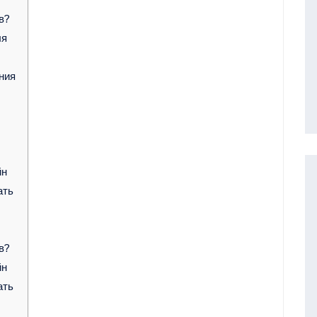
в?
ля
ния
йн
ать
в?
йн
ать