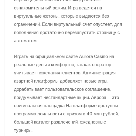
ознакомительный режим. Игра ведется на
виртуальные жетоны, которые выдаются без
ограничений. Если виртуальный счет опустеет, для
пополнения достаточно перезапустить страницу с
автоматом.
Играть на официальном сайте Aurora Casino на
реальные деньги комфортно, так как оператор
учитывает пожелания клиентов. Администрация
азартной платформы добавляет новые игры,
дорабатывает пользовательское соглашение,
придумывает нестандартные акции. Аврора — это
оригинальная площадка На платформе доступны
программа лояльности с призом в 40 млн рублей,
большой каталог развлечений, ежедневные
турниры.