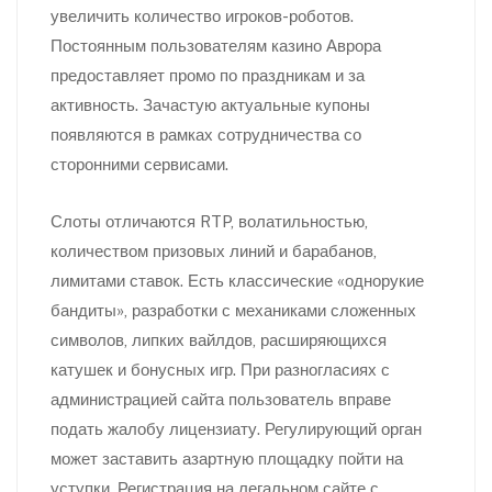
увеличить количество игроков-роботов.
Постоянным пользователям казино Аврора
предоставляет промо по праздникам и за
активность. Зачастую актуальные купоны
появляются в рамках сотрудничества со
сторонними сервисами.
Слоты отличаются RTP, волатильностью,
количеством призовых линий и барабанов,
лимитами ставок. Есть классические «однорукие
бандиты», разработки с механиками сложенных
символов, липких вайлдов, расширяющихся
катушек и бонусных игр. При разногласиях с
администрацией сайта пользователь вправе
подать жалобу лицензиату. Регулирующий орган
может заставить азартную площадку пойти на
уступки. Регистрация на легальном сайте с