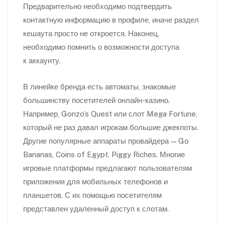
Предварительно необходимо подтвердить
контактную информацию в профиле, иначе раздел
кешаута просто не откроется. Наконец,
необходимо помнить о возможности доступа
к аккаунту.
В линейке бренда есть автоматы, знакомые
большинству посетителей онлайн-казино.
Например, Gonzo’s Quest или слот Mega Fortune,
который не раз давал игрокам большие джекпоты.
Другие популярные аппараты провайдера — Go
Bananas, Coins of Egypt, Piggy Riches. Многие
игровые платформы предлагают пользователям
приложения для мобильных телефонов и
планшетов. С их помощью посетителям
представлен удаленный доступ к слотам.