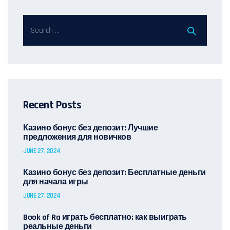
Recent Posts
Казино бонус без депозит: Лучшие
предложения для новичков
JUNE 27, 2024
Казино бонус без депозит: Бесплатные деньги
для начала игры
JUNE 27, 2024
Book of Ra играть бесплатно: как выиграть
реальные деньги