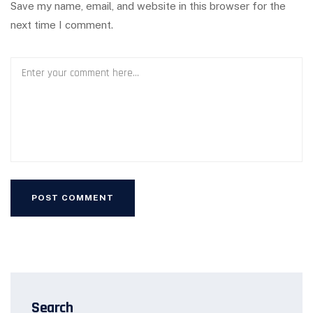
Save my name, email, and website in this browser for the
next time I comment.
Search