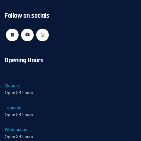
Follow on socials
Opening Hours
Monday
Open 24 hours
Tuesday
Open 24 hours
Wednesday
Open 24 hours