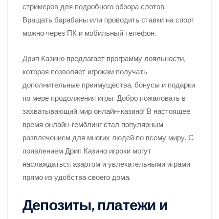
стримеров для подробного обзора слотов.
Вращать барабаны или проводить ставки на спорт
можно через ПК и мобильный телефон.
Дрип Казино предлагает программу лояльности,
которая позволяет игрокам получать
дополнительные преимущества, бонусы и подарки
по мере продолжения игры. Добро пожаловать в
захватывающий мир онлайн-казино! В настоящее
время онлайн-гемблинг стал популярным
развлечением для многих людей по всему миру. С
появлением Дрип Казино игроки могут
наслаждаться азартом и увлекательными играми
прямо из удобства своего дома.
Депозиты, платежи и