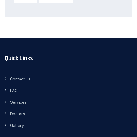
Quick Links
Contact Us
FAQ
Services
Doctors
Gallery