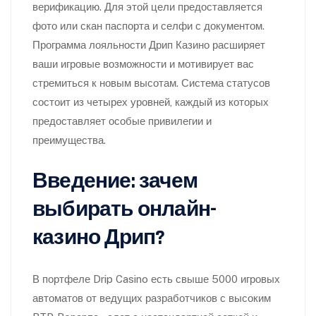
верификацию. Для этой цели предоставляется
фото или скан паспорта и селфи с документом.
Программа лояльности Дрип Казино расширяет
ваши игровые возможности и мотивирует вас
стремиться к новым высотам. Система статусов
состоит из четырех уровней, каждый из которых
предоставляет особые привилегии и
преимущества.
Введение: зачем
выбирать онлайн-
казино Дрип?
В портфеле Drip Casino есть свыше 5000 игровых
автоматов от ведущих разработчиков с высоким