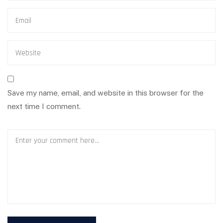
Save my name, email, and website in this browser for the
next time I comment.