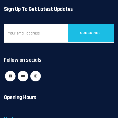
Sign Up To Get Latest Updates
SUBSCRIBE
Follow on socials
Opening Hours