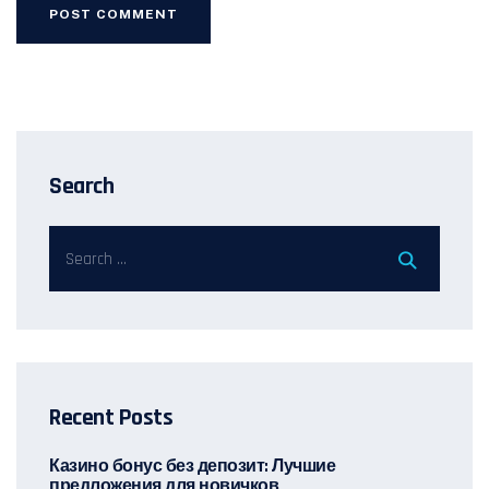
Search
Recent Posts
Казино бонус без депозит: Лучшие
предложения для новичков