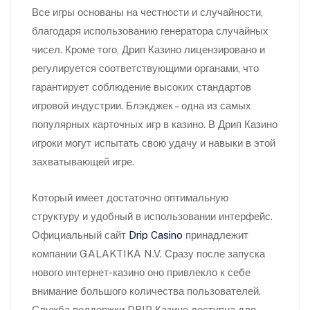
Все игры основаны на честности и случайности,
благодаря использованию генератора случайных
чисел. Кроме того, Дрип Казино лицензировано и
регулируется соответствующими органами, что
гарантирует соблюдение высоких стандартов
игровой индустрии. Блэкджек – одна из самых
популярных карточных игр в казино. В Дрип Казино
игроки могут испытать свою удачу и навыки в этой
захватывающей игре.
Который имеет достаточно оптимальную
структуру и удобный в использовании интерфейс.
Официальный сайт
Drip Casino
принадлежит
компании GALAKTIKA N.V. Сразу после запуска
нового интернет-казино оно привлекло к себе
внимание большого количества пользователей.
Служба поддержки DRIP Казино доступна для