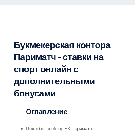
Букмекерская контора
Париматч – ставки на
спорт онлайн с
дополнительными
бонусами
Оглавление
Подробный обзор БК Париматч