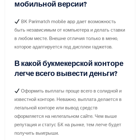
мобильной версии?
BK Parimatch mobile app дает возможность
быть независимым от компьютера и делать ставки
в любом месте. Внешне отличия только в меню,
которое адаптируется под дисплеи гаджетов.
В какой букмекерской конторе
легче всего вывести деньги?
Оформить выплаты проще всего в солидной и
известной конторе. Неважно, выплата делается в
легальной конторе или вывод средств
оформляется на нелегальном сайте. Чем выше
репутация и статус БК на рынке, тем легче будет
получить выигрыши.