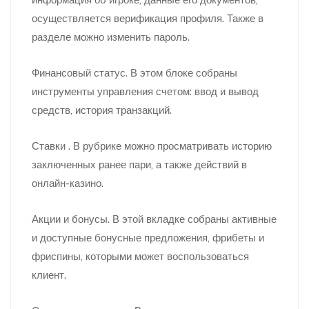
осуществляется верификация профиля. Также в
разделе можно изменить пароль.
Финансовый статус. В этом блоке собраны
инструменты управления счетом: ввод и вывод
средств, история транзакций.
Ставки . В рубрике можно просматривать историю
заключенных ранее пари, а также действий в
онлайн-казино.
Акции и бонусы. В этой вкладке собраны активные
и доступные бонусные предложения, фрибеты и
фриспины, которыми может воспользоваться
клиент.