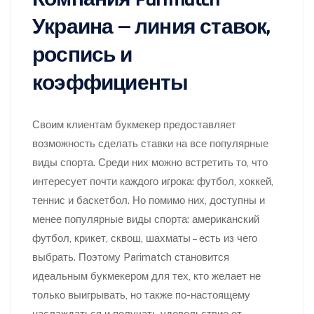
Украина — линия ставок,
роспись и
коэффициенты
Своим клиентам букмекер предоставляет
возможность сделать ставки на все популярные
виды спорта. Среди них можно встретить то, что
интересует почти каждого игрока: футбол, хоккей,
теннис и баскетбол. Но помимо них, доступны и
менее популярные виды спорта: американский
футбол, крикет, сквош, шахматы – есть из чего
выбрать. Поэтому Parimatch становится
идеальным букмекером для тех, кто желает не
только выигрывать, но также по-настоящему
наслаждаться и получать удовольствие от