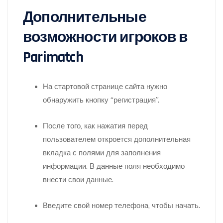
Дополнительные
возможности игроков в
Parimatch
На стартовой странице сайта нужно
обнаружить кнопку “регистрация”.
После того, как нажатия перед
пользователем откроется дополнительная
вкладка с полями для заполнения
информации. В данные поля необходимо
внести свои данные.
Введите свой номер телефона, чтобы начать.