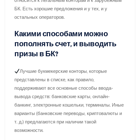
относится к легальным конторам и к зарубежным
БК. Есть хорошие предложения и у тех, и у
остальных операторов.
Какими способами можно
пополнять счет, и выводить
призы в БК?
Лучшие букмекерские конторы, которые
представлены в списке, как правило,
поддерживают все основные способы ввода-
вывода средств: банковские карты, онлайн-
банкинг, электронные кошельки, терминалы. Иные
варианты (банковские переводы, криптовалюты и
т. д.) предлагаются при наличии такой
возможности.