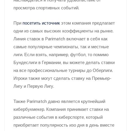
просмотра спортивных событий.
При
посетить источник
этом компания предлагает
одни из самых высоких коэффициенты на рынке.
Линия ставок в Parimatch включает в себя как
самые популярные чемпионаты, так и местные
лиги. Если взять, например, футбол, то помимо
Бундеслиги в Германии, вы можете делать ставки
на все профессиональные турниры до Оберлиги.
Игроки также могут сделать ставку на Премьер-
Лигу и Первую Лигу.
Также Parimatch давно является крупнейший
кибербукмекер. Компания принимает ставки на
различные события в киберспорте, который
приобретает популярность изо дня в день вместе