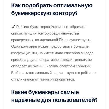
Как подобрать оптимальную
букмекерскую контору?
Рейтинг букмекеров Украины отображает
список лучших контор среди множества
проверенных, но идеальной БК не существует .
Одна компания может предоставить большие
коэффициенты, но имеет мало способов вывода
призов, а другая оперативно выводит деньги, но
обладает не очень широким спектром событий.
Выбирать оптимальный вариант нужно в рейтинге,
отталкиваясь от личных приоритетов.
Какие букмекеры самые
надежные для пользователей?