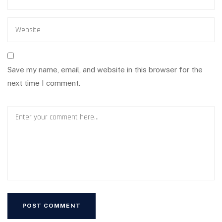
Save my name, email, and website in this browser for the
next time I comment.