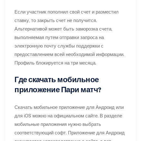
Если участник пополнил свой счет и разместил
ставку, то закрыть счет не получится.
Альтернативой может быть заморозка счета,
выполняемая путем отправки запроса на
электронную почту службы поддержки с
предоставлением всей необходимой информации.
Профиль блокируется на три месяца.
Где скачать мобильное
приложение Пари матч?
Скачать мобильное приложение для Андроид или
для iOS можно на официальном сайте. В разделе
мобильные приложения нужно выбрать
соответствующий софт. Приложение для Андроид