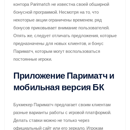
контора Parimatch не известна своей обширной
бонусной программой. Несмотря на то, что
некоторые акции ограничены временем, ряд
бонусов приковывает внимание пользователей.
Опять же, следует отличать предложения, которые
предназначены для новых клиентов, и бонус
Париматч, которым могут воспользоваться
постоянные игроки.
Приложение Париматч и
мобильная версия БК
Букмекер Париматч предлагает своим клиентам
разные варианты работы с игровой платформой.
Делать ставки можно не только через
официальный сайт или его зеркало. Игрокам