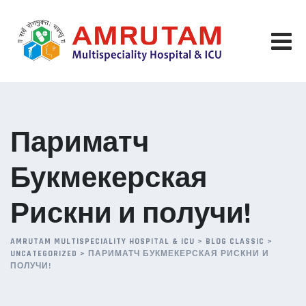
Skip
to
content
Париматч
Букмекерская
Рискни и получи!
AMRUTAM MULTISPECIALITY HOSPITAL & ICU
>
BLOG CLASSIC
>
UNCATEGORIZED
>
ПАРИМАТЧ БУКМЕКЕРСКАЯ РИСКНИ И
ПОЛУЧИ!