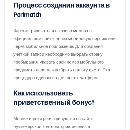
Процесс создания аккаунта в
Parimatch
Зарегистрироваться в казино можно на
официальном сайте, через мобильную версию или
через мобильное приложение. Для создания
учетной записи необходимо выбрать страну
пребывания, указать свой номер мобильного,
придумать пароль и выбрать валюту счета. Эта
процедура одинакова для всех платформ.
Как использовать
приветственный бонус?
Многие игроки регистрируются на сайте
букмекерской конторы, привлеченные