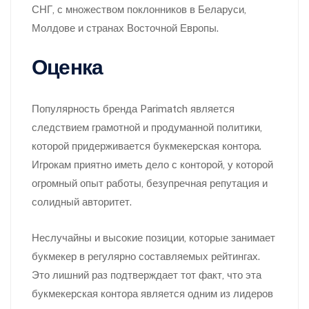
СНГ, с множеством поклонников в Беларуси,
Молдове и странах Восточной Европы.
Оценка
Популярность бренда Parimatch является
следствием грамотной и продуманной политики,
которой придерживается букмекерская контора.
Игрокам приятно иметь дело с конторой, у которой
огромный опыт работы, безупречная репутация и
солидный авторитет.
Неслучайны и высокие позиции, которые занимает
букмекер в регулярно составляемых рейтингах.
Это лишний раз подтверждает тот факт, что эта
букмекерская контора является одним из лидеров