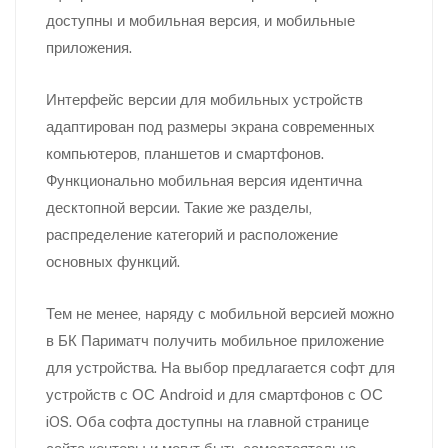
доступны и мобильная версия, и мобильные
приложения.
Интерфейс версии для мобильных устройств
адаптирован под размеры экрана современных
компьютеров, планшетов и смартфонов.
Функционально мобильная версия идентична
десктопной версии. Такие же разделы,
распределение категорий и расположение
основных функций.
Тем не менее, наряду с мобильной версией можно
в БК Париматч получить мобильное приложение
для устройства. На выбор предлагается софт для
устройств с ОС Android и для смартфонов с ОС
iOS. Оба софта доступны на главной странице