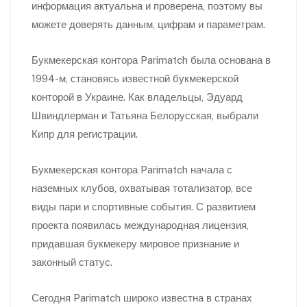
информация актуальна и проверена, поэтому вы
можете доверять данным, цифрам и параметрам.
Букмекерская контора Parimatch была основана в
1994-м, становясь известной букмекерской
конторой в Украине. Как владельцы, Эдуард
Швиндлерман и Татьяна Белорусская, выбрали
Кипр для регистрации.
Букмекерская контора Parimatch начала с
наземных клубов, охватывая тотализатор, все
виды пари и спортивные события. С развитием
проекта появилась международная лицензия,
придавшая букмекеру мировое признание и
законный статус.
Сегодня Parimatch широко известна в странах