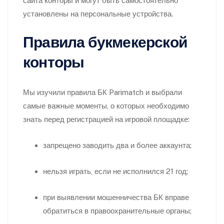
сайта конторы и могут быть самостоятельно
установлены на персональные устройства.
Правила букмекерской
конторы
Мы изучили правила БК Parimatch и выбрали
самые важные моменты, о которых необходимо
знать перед регистрацией на игровой площадке:
запрещено заводить два и более аккаунта;
нельзя играть, если не исполнился 21 год;
при выявлении мошенничества БК вправе
обратиться в правоохранительные органы;