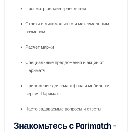
Просмотр онлайн трансляций
Ставки с минимальным и максимальным
размером
Расчет маржи
Специальные предложения и акции от
Париматч
Приложение для смартфона и мобильная
версия Париматч
Часто задаваемые вопросы и ответы
Знакомьтесь с Parimatch –