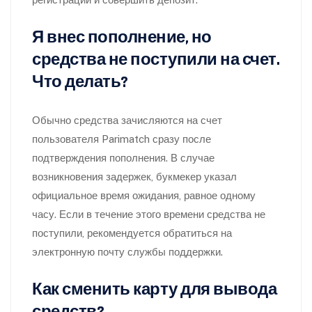
Я внес пополнение, но
средства не поступили на счет.
Что делать?
Обычно средства зачисляются на счет
пользователя Parimatch сразу после
подтверждения пополнения. В случае
возникновения задержек, букмекер указал
официальное время ожидания, равное одному
часу. Если в течение этого времени средства не
поступили, рекомендуется обратиться на
электронную почту службы поддержки.
Как сменить карту для вывода