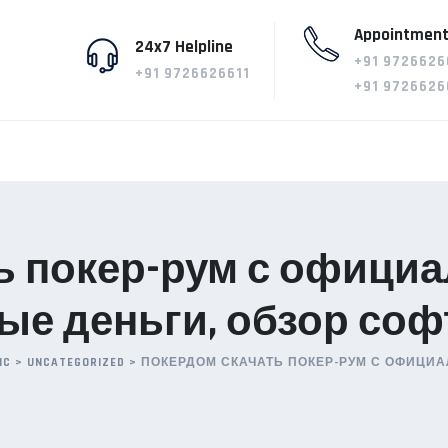
Appointment
24x7 Helpline
+91 9726626
+91 9726626611
+91 9726626
ь покер-рум с официа
ые деньги, обзор соф
IC
>
UNCATEGORIZED
>
ПОКЕРДОМ СКАЧАТЬ ПОКЕР-РУМ С ОФИЦИА