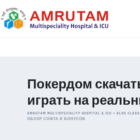
Skip
to
content
Покердом скачат
играть на реальн
AMRUTAM MULTISPECIALITY HOSPITAL & ICU
>
BLOG CLASS
ОБЗОР СОФТА И БОНУСОВ