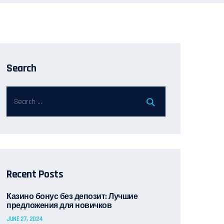
Search
Recent Posts
Казино бонус без депозит: Лучшие
предложения для новичков
JUNE 27, 2024