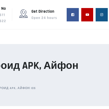
 No
Get Direction
611
Open 24 hours
622
роид APK, Айфон
ОИД APK, АЙФОН IOS