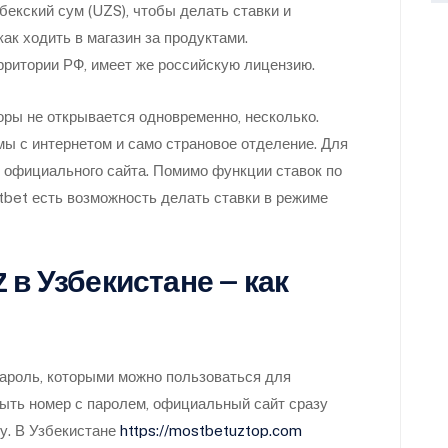
екский сум (UZS), чтобы делать ставки и
ак ходить в магазин за продуктами.
ритории РФ, имеет же российскую лицензию.
оры не открывается одновременно, несколько.
ы с интернетом и само страновое отделение. Для
о официального сайта. Помимо функции ставок по
tbet есть возможность делать ставки в режиме
 в Узбекистане — как
пароль, которыми можно пользоваться для
быть номер с паролем, официальный сайт сразу
у. В Узбекистане
https://mostbetuztop.com