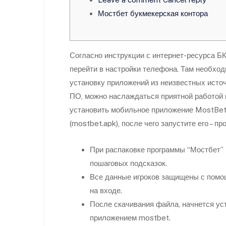
Мостбет букмекерская контора
Согласно инструкции с интернет-ресурса БК
перейти в настройки телефона. Там необход
установку приложений из неизвестных исто
ПО, можно наслаждаться приятной работой 
установить мобильное приложение MostBet
(mostbet.apk), после чего запустите его – п
При распаковке программы “Мостбет”
пошаговых подсказок.
Все данные игроков защищены с помо
на входе.
После скачивания файла, начнется ус
приложением mostbet.