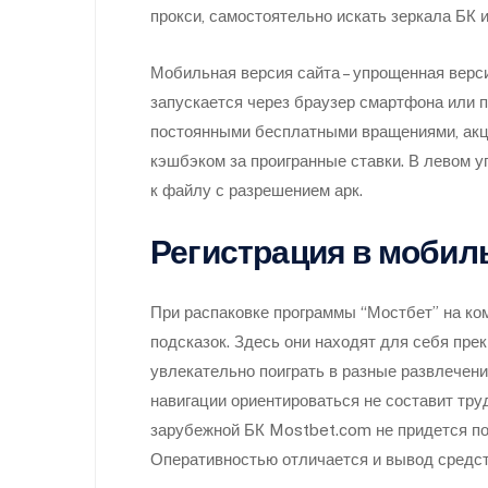
прокси, самостоятельно искать зеркала БК 
Мобильная версия сайта – упрощенная верси
запускается через браузер смартфона или 
постоянными бесплатными вращениями, акци
кэшбэком за проигранные ставки. В левом 
к файлу с разрешением арк.
Регистрация в мобил
При распаковке программы “Мостбет” на к
подсказок. Здесь они находят для себя пре
увлекательно поиграть в разные развлечени
навигации ориентироваться не составит тру
зарубежной БК Mostbet.com не придется по
Оперативностью отличается и вывод средст