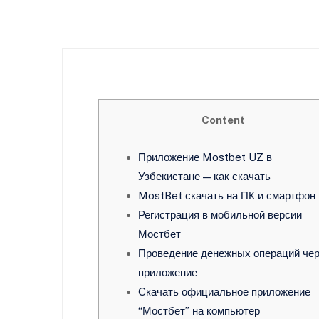
Content
Приложение Mostbet UZ в
Узбекистане — как скачать
MostBet скачать на ПК и смартфон
Регистрация в мобильной версии
Мостбет
Проведение денежных операций че
приложение
Скачать официальное приложение
“Мостбет” на компьютер