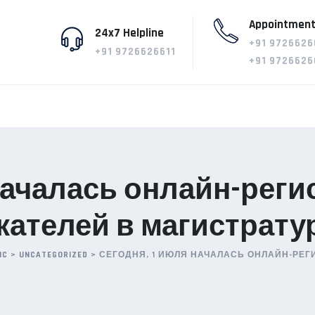
Appointment
24x7 Helpline
+91 9726626
+91 9726626611
+91 9726626
началась онлайн-реги
кателей в магистрату
IC
>
UNCATEGORIZED
>
СЕГОДНЯ, 1 ИЮЛЯ НАЧАЛАСЬ ОНЛАЙН-РЕГ