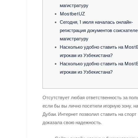
магистратуру
MostbetUZ
Сегодня, 1 июля началась онлайн-
регистрация документов соискателе
магистратуру
Насколько удобно ставить на Most
игрокам из Узбекистана?
Насколько удобно ставить на Most
игрокам из Узбекистана?
Отсутствует любая ответственность за поль
если бы вы лично посетили игорную зону, 
Дубаи. Интернет позволил ставить на спорт 
доказала свою надежность.