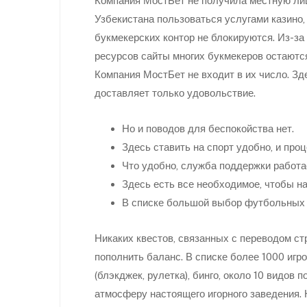
Компания МостБет не получила местную ли
Узбекистана пользоваться услугами казино,
букмекерских контор не блокируются. Из-за
ресурсов сайты многих букмекеров остаютс
Компания МостБет не входит в их число. Зде
доставляет только удовольствие.
Но и поводов для беспокойства нет.
Здесь ставить на спорт удобно, и про
Что удобно, служба поддержки работа
Здесь есть все необходимое, чтобы н
В списке большой выбор футбольных л
Никаких квестов, связанных с переводом ст
пополнить баланс. В списке более 1000 игр
(блэкджек, рулетка), бинго, около 10 видов 
атмосферу настоящего игорного заведения. 