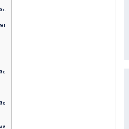
й в
Bet
й в
й в
й в