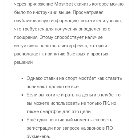
через приложение Mostbet скачать которое можно
было по инструкции выше. Просматривая
опубликованную информацию, посетители узнают,
что требуется для получения определенного
поощрения. Этому способствует наличие
интуитивно понятного интерфейса, который
располагает к принятию быстрых и простых
решений.
Однако ставки на спорт мостбет как ставить
понимают далеко не все.
Если вы хотите играть на деньги в клубе, то
вы можете использовать не только ПК, но
также смартфон для это цели.
Ещё один негативный момент – скорость
регистрации при запросе на звонок в ПО
букмекера.