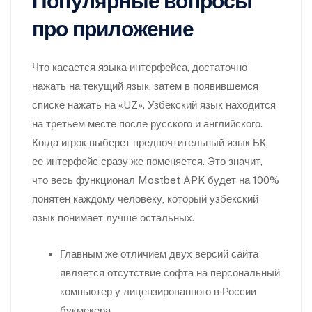
Популярные вопросы
про приложение
Что касается языка интерфейса, достаточно
нажать на текущий язык, затем в появившемся
списке нажать на «UZ». Узбекский язык находится
на третьем месте после русского и английского.
Когда игрок выберет предпочтительный язык БК,
ее интерфейс сразу же поменяется. Это значит,
что весь функционал Mostbet APK будет на 100%
понятен каждому человеку, который узбекский
язык понимает лучше остальных.
Главным же отличием двух версий сайта
является отсутствие софта на персональный
компьютер у лицензированного в России
букмекера.