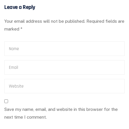
Leave a Reply
Your email address will not be published.
Required fields are
marked
*
Save my name, email, and website in this browser for the
next time I comment.