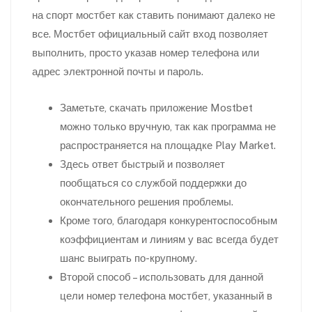
на спорт мостбет как ставить понимают далеко не
все. Мостбет официальный сайт вход позволяет
выполнить, просто указав номер телефона или
адрес электронной почты и пароль.
Заметьте, скачать приложение Mostbet
можно только вручную, так как программа не
распространяется на площадке Play Market.
Здесь ответ быстрый и позволяет
пообщаться со службой поддержки до
окончательного решения проблемы.
Кроме того, благодаря конкурентоспособным
коэффициентам и линиям у вас всегда будет
шанс выиграть по-крупному.
Второй способ – использовать для данной
цели номер телефона мостбет, указанный в