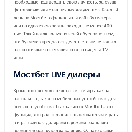
необходимо подтвердить свою личность, загрузив
фотографию или скан личных документов. Каждый
день на Мостбет официальный сайт букмекера
или на одно из его зеркал заходит не менее 400
тыс. Такой поток пользователей обусловлен тем,
что букмекер предлагает делать ставки не только
на спортивные состязания, но и на видео и TV-
игры.
Мостбет LIVE дилеры
Кроме того, вы можете играть в эти игры как на
настольных, так и на мобильных устройствах для
большего удобства. Live-казино в Mostbet – это
функция, которая позволяет пользователям играть
в игры казино с дилерами в режиме реального
времени через видеотрансляцию. Однако ставки