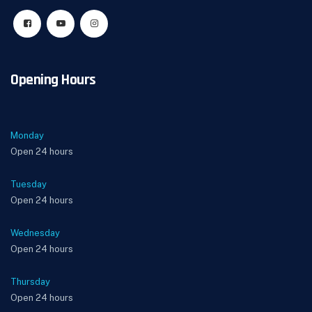
Opening Hours
Monday
Open 24 hours
Tuesday
Open 24 hours
Wednesday
Open 24 hours
Thursday
Open 24 hours