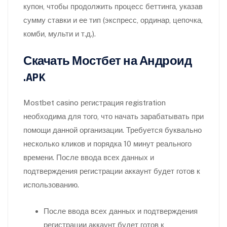
купон, чтобы продолжить процесс беттинга, указав
сумму ставки и ее тип (экспресс, ординар, цепочка,
комби, мульти и т.д.).
Скачать Мостбет на Андроид
.APK
Mostbet casino регистрация registration
необходима для того, что начать зарабатывать при
помощи данной организации. Требуется буквально
несколько кликов и порядка 10 минут реального
времени. После ввода всех данных и
подтверждения регистрации аккаунт будет готов к
использованию.
После ввода всех данных и подтверждения
регистрации аккаунт будет готов к