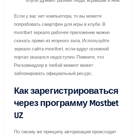
клубе думают разные люди, игравшие в нем.
Если у вас нет компьютера, то вы можете
попробовать смартфон для игры в клубе. В
mostbet зеркало рабочее приложение можно
скачать прямо из игорного зала. Используйте
зеркало сайта mostbet, если вдруг основной
портал оказался недоступен. Помните, что
Роскомнадзор в любой момент может
заблокировать официальный ресурс.
Как зарегистрироваться
через программу Mostbet
UZ
По такому же принципу авторизация происходит