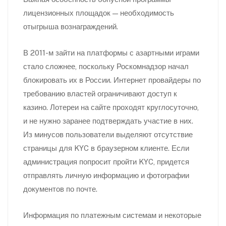
лицензионных площадок — необходимость
отыгрыша вознаграждений.
В 2011-м зайти на платформы с азартными играми
стало сложнее, поскольку Роскомнадзор начал
блокировать их в России. Интернет провайдеры по
требованию властей ограничивают доступ к
казино. Лотереи на сайте проходят круглосуточно,
и не нужно заранее подтверждать участие в них.
Из минусов пользователи выделяют отсутствие
страницы для KYC в браузерном клиенте. Если
администрация попросит пройти KYC, придется
отправлять личную информацию и фотографии
документов по почте.
Информация по платежным системам и некоторые