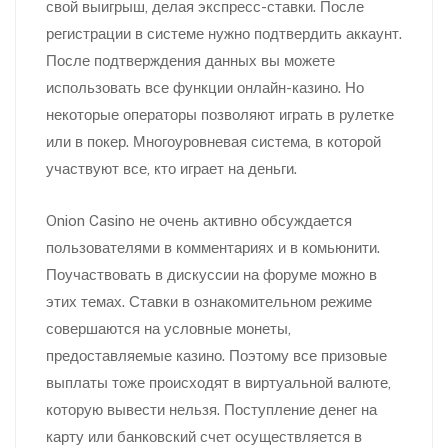
свой выигрыш, делая экспресс-ставки. После
регистрации в системе нужно подтвердить аккаунт.
После подтверждения данных вы можете
использовать все функции онлайн-казино. Но
некоторые операторы позволяют играть в рулетке
или в покер. Многоуровневая система, в которой
участвуют все, кто играет на деньги.
Onion Casino не очень активно обсуждается
пользователями в комментариях и в комьюнити.
Поучаствовать в дискуссии на форуме можно в
этих темах. Ставки в ознакомительном режиме
совершаются на условные монеты,
предоставляемые казино. Поэтому все призовые
выплаты тоже происходят в виртуальной валюте,
которую вывести нельзя. Поступление денег на
карту или банковский счет осуществляется в