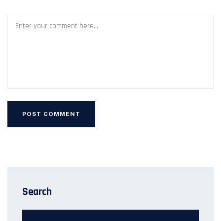
Search