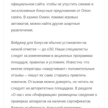
официальном сайте, чтобы не упустить свежие и
эксклюзивные бонусные предложения от Onion
casino. В казино Онион, помимо игровых
автоматов, можно найти другие азартные
развлечения.
Вейджер для бонусов обычно установлен на
низкой отметке ― до х30. Наши специалисты
следят за изменениями в акционных программах
площадок, правилах и условиях. Известно, что
многие операторы «накручивают» положительные
отзывы — пишут их сами, стараясь привлечь
новичков. Отзывам можно доверять, но читать их
следует на авторитетных площадках. В разделе
«О нас» или «Информация» размещены сведения о
проверках аппаратов на наличие сертификатов.
Важная особенность бонусной программы