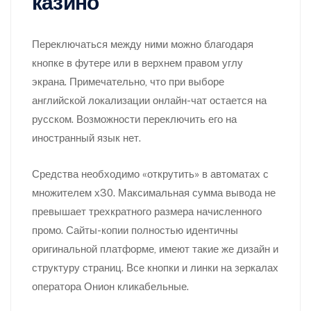
казино
Переключаться между ними можно благодаря
кнопке в футере или в верхнем правом углу
экрана. Примечательно, что при выборе
английской локализации онлайн-чат остается на
русском. Возможности переключить его на
иностранный язык нет.
Средства необходимо «открутить» в автоматах с
множителем х30. Максимальная сумма вывода не
превышает трехкратного размера начисленного
промо. Сайты-копии полностью идентичны
оригинальной платформе, имеют такие же дизайн и
структуру страниц. Все кнопки и линки на зеркалах
оператора Онион кликабельные.