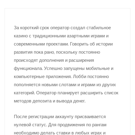
За короткий срок оператор создал стабильное
казино с традиционными азартными играми и
современными проектами. Говорить об истории
развития пока рано, поскольку постоянно
происходят дополнения и расширения
функционала. Успешно запущены мобильные и
компьютерные приложения. Лобби постоянно
пополняется новыми слотами и играми из других
категорий. Оператор планирует расширить список
методов депозита и вывода денег.
После регистрации аккаунту присваивается
нулевой статус. Для продвижения по рангам
необходимо делать ставки в любых играх и