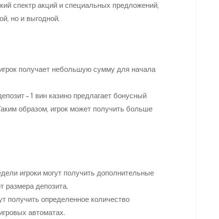
окий спектр акций и специальных предложений,
й, но и выгодной.
 игрок получает небольшую сумму для начала
позит – 1 вин казино предлагает бонусный
Таким образом, игрок может получить больше
едели игроки могут получить дополнительные
от размера депозита.
ут получить определенное количество
игровых автоматах.