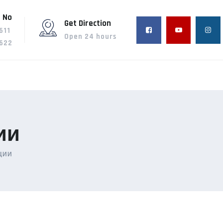
 No
Get Direction
611
Open 24 hours
622
ии
ЦИИ