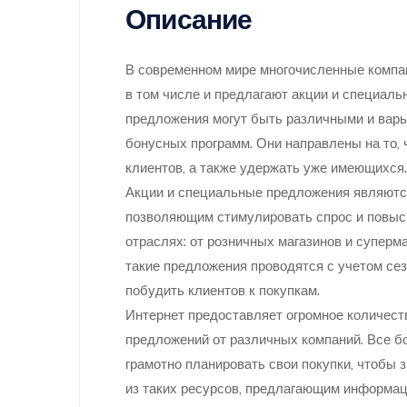
Описание
В современном мире многочисленные компан
в том числе и предлагают акции и специаль
предложения могут быть различными и варь
бонусных программ. Они направлены на то,
клиентов, а также удержать уже имеющихся.
Акции и специальные предложения являютс
позволяющим стимулировать спрос и повыси
отраслях: от розничных магазинов и суперм
такие предложения проводятся с учетом се
побудить клиентов к покупкам.
Интернет предоставляет огромное количест
предложений от различных компаний. Все б
грамотно планировать свои покупки, чтобы
из таких ресурсов, предлагающим информа