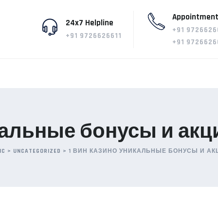
Appointment
24x7 Helpline
+91 9726626
+91 9726626611
+91 9726626
кальные бонусы и акц
IC
>
UNCATEGORIZED
>
1 ВИН КАЗИНО УНИКАЛЬНЫЕ БОНУСЫ И АК