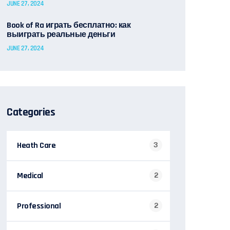
JUNE 27, 2024
Book of Ra играть бесплатно: как
выиграть реальные деньги
JUNE 27, 2024
Categories
Heath Care
3
Medical
2
Professional
2