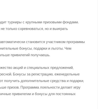
оводит турниры с крупными призовыми фондами.
 не только соревноваться, но и выиграть
 автоматически становится участником программы
лнительные бонусы, подарки и льготы. Чем
ольше привилегий получаешь.
ножество акций и специальных предложений,
ересной. Бонусы за регистрацию, еженедельные
т получить дополнительные средства и подарки,
ьше призов. Программа лояльности делает игру
личные привилегии и бонусы для постоянных