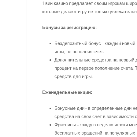
1 вин казино предлагает своим игрокам шир
которые делают игру не только увлекательно
Бонусы за регистрацию:
Бездепозитный бонус – каждый новый
игры, не пополняя счет.
Дополнительные средства на первый де
процент на первое пополнение счета. 
средств для игры.
Еженедельные акции:
Бонусные дни – в определенные дни н
средства на свой счет в зависимости 
Фриспины – каждую неделю игроки мог
бесплатных вращений на популярных 