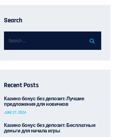
Search
Recent Posts
Казино бонус без депозит: Лучшие
предложения для новичков
JUNE 27, 2024
Казино бонус без депозит: Бесплатные
деньги для начала игры