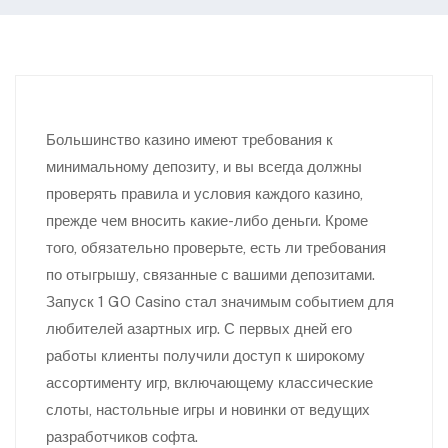
Большинство казино имеют требования к
минимальному депозиту, и вы всегда должны
проверять правила и условия каждого казино,
прежде чем вносить какие-либо деньги. Кроме
того, обязательно проверьте, есть ли требования
по отыгрышу, связанные с вашими депозитами.
Запуск 1 GO Casino стал значимым событием для
любителей азартных игр. С первых дней его
работы клиенты получили доступ к широкому
ассортименту игр, включающему классические
слоты, настольные игры и новинки от ведущих
разработчиков софта.