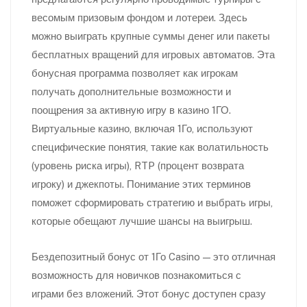
весомым призовым фондом и лотереи. Здесь
можно выиграть крупные суммы денег или пакеты
бесплатных вращений для игровых автоматов. Эта
бонусная программа позволяет как игрокам
получать дополнительные возможности и
поощрения за активную игру в казино 1ГО.
Виртуальные казино, включая 1Го, используют
специфические понятия, такие как волатильность
(уровень риска игры), RTP (процент возврата
игроку) и джекпоты. Понимание этих терминов
поможет сформировать стратегию и выбрать игры,
которые обещают лучшие шансы на выигрыш.
Бездепозитный бонус от 1Го Casino — это отличная
возможность для новичков познакомиться с
играми без вложений. Этот бонус доступен сразу