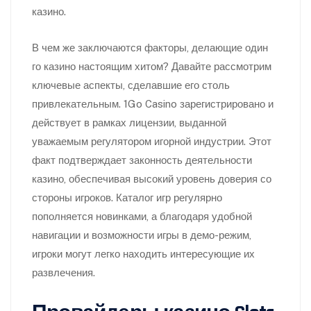
казино.
В чем же заключаются факторы, делающие один
го казино настоящим хитом? Давайте рассмотрим
ключевые аспекты, сделавшие его столь
привлекательным. 1Go Casino зарегистрировано и
действует в рамках лицензии, выданной
уважаемым регулятором игорной индустрии. Этот
факт подтверждает законность деятельности
казино, обеспечивая высокий уровень доверия со
стороны игроков. Каталог игр регулярно
пополняется новинками, а благодаря удобной
навигации и возможности игры в демо-режим,
игроки могут легко находить интересующие их
развлечения.