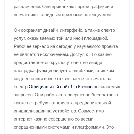
развлечений. Они привлекают яркой графикой и
впечатляют солидным призовым потенциалом.
Он сохраняет дизайн, интерфейс, а также спектр
услуг, оказываемых той или иной площадкой.
Рабочее зеркало на сегодня у изучаемого проекта
не является исключением. Доступ к 1 Го казино
предоставляется круглосуточно, но иногда
площадка функционирует с ошибками, слишком
медленно или вовсе отказывается отвечать на
спектр
Официальный сайт 1Го Казино
посылаемых
запросов. Они работают совершенно бесплатно, а
также не требуют от клиента предварительной
инициализации на устройство. Совместимо
интернет казино совершенно со всеми
операционными системами и платформами. Это