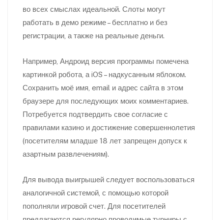
во всех смыслах идеальной. Слоты могут
работать в демо режиме – бесплатно и без
регистрации, а также на реальные деньги.
Например, Андроид версия программы помечена
картинкой робота, а iOS – надкусанным яблоком.
Сохранить моё имя, email и адрес сайта в этом
браузере для последующих моих комментариев.
Потребуется подтвердить свое согласие с
правилами казино и достижение совершеннолетия
(посетителям младше 18 лет запрещен допуск к
азартным развлечениям).
Для вывода выигрышей следует воспользоваться
аналогичной системой, с помощью которой
пополняли игровой счет. Для посетителей
предлагаются регулярно проводимые турниры с