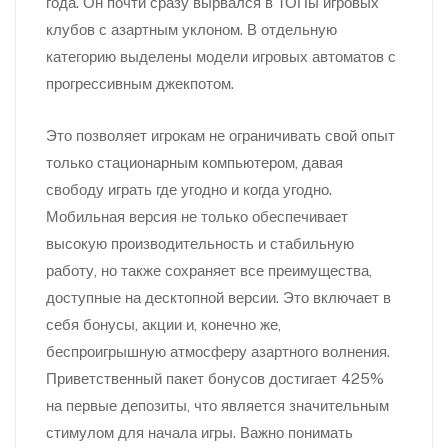
года. Он почти сразу вырвался в ТОПы игровых
клубов с азартным уклоном. В отдельную
категорию выделены модели игровых автоматов с
прогрессивным джекпотом.
Это позволяет игрокам не ограничивать свой опыт
только стационарным компьютером, давая
свободу играть где угодно и когда угодно.
Мобильная версия не только обеспечивает
высокую производительность и стабильную
работу, но также сохраняет все преимущества,
доступные на десктопной версии. Это включает в
себя бонусы, акции и, конечно же,
беспроигрышную атмосферу азартного волнения.
Приветственный пакет бонусов достигает 425%
на первые депозиты, что является значительным
стимулом для начала игры. Важно понимать