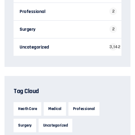
Professional
2
Surgery
2
Uncategorized
3,142
Tag Cloud
Heath Care
Medical
Professional
Surgery
Uncategorized