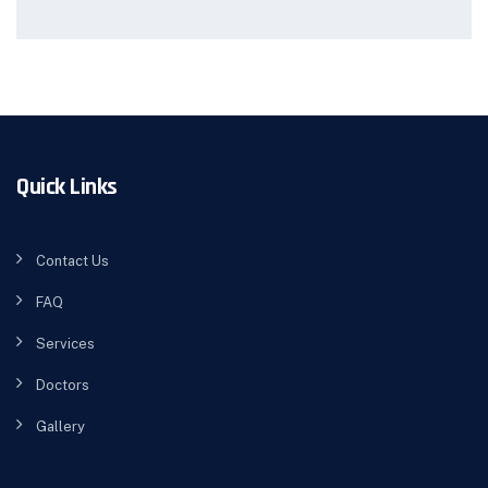
Quick Links
Contact Us
FAQ
Services
Doctors
Gallery