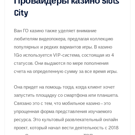
Провайдеры казино Slots
City
Ван ГО казино также уделяет внимание
любителям видеопокера, предлагая коллекцию
популярных и редких вариантов игры. В казино
1Go используется VIP-система, состоящая из 4
статусов. Они выдаются по мере пополнения
счета на определенную сумму за все время игры.
Она придет на помощь тогда, когда клиент хочет
запустить площадку со смартфона или планшета.
Связано это с тем, что мобильное казино – это
упрощенная форма представления изучаемого
ресурса. Это культовый развлекательный онлайн
проект, который начал вести деятельность с 2018