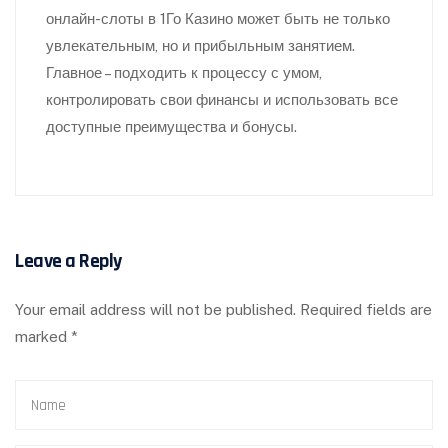
онлайн-слоты в 1Го Казино может быть не только
увлекательным, но и прибыльным занятием.
Главное – подходить к процессу с умом,
контролировать свои финансы и использовать все
доступные преимущества и бонусы.
Leave a Reply
Your email address will not be published.
Required fields are
marked
*