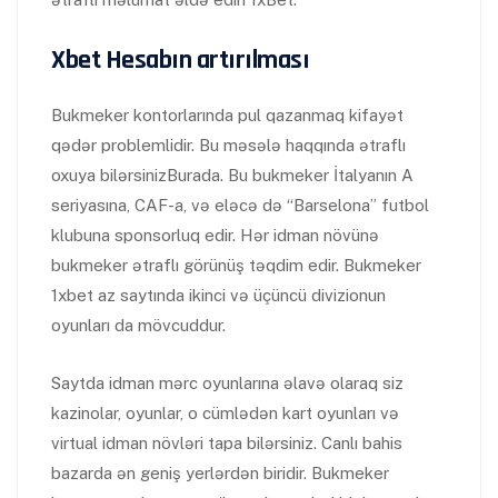
Xbet Hesabın artırılması
Bukmeker kontorlarında pul qazanmaq kifayət
qədər problemlidir. Bu məsələ haqqında ətraflı
oxuya bilərsinizBurada. Bu bukmeker İtalyanın A
seriyasına, CAF-a, və eləcə də “Barselona” futbol
klubuna sponsorluq edir. Hər idman növünə
bukmeker ətraflı görünüş təqdim edir. Bukmeker
1xbet az saytında ikinci və üçüncü divizionun
oyunları da mövcuddur.
Saytda idman mərc oyunlarına əlavə olaraq siz
kazinolar, oyunlar, o cümlədən kart oyunları və
virtual idman növləri tapa bilərsiniz. Canlı bahis
bazarda ən geniş yerlərdən biridir. Bukmeker