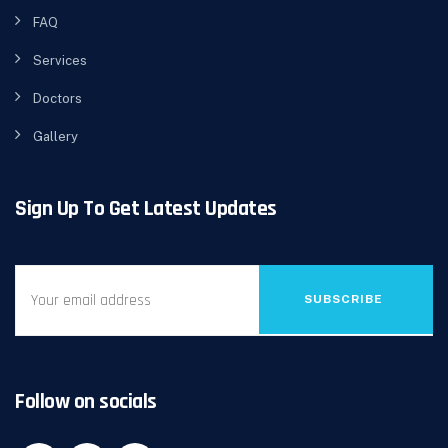
FAQ
Services
Doctors
Gallery
Sign Up To Get Latest Updates
SUBSCRIBE
Follow on socials