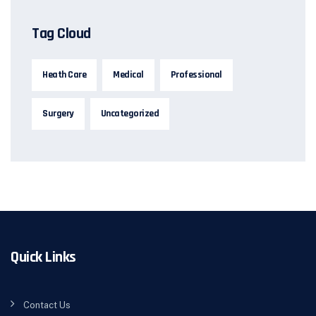
Tag Cloud
Heath Care
Medical
Professional
Surgery
Uncategorized
Quick Links
Contact Us