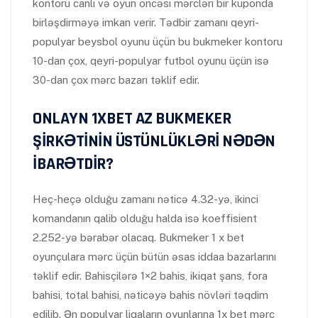
kontoru canlı və oyun öncəsi mərcləri bir kuponda
birləşdirməyə imkan verir. Tədbir zamanı qeyri-
populyar beysbol oyunu üçün bu bukmeker kontoru
10-dan çox, qeyri-populyar futbol oyunu üçün isə
30-dan çox mərc bazarı təklif edir.
ONLAYN 1XBET AZ BUKMEKER
ŞİRKƏTİNİN ÜSTÜNLÜKLƏRİ NƏDƏN
İBARƏTDİR?
Heç-heçə olduğu zamanı nəticə 4.32-yə, ikinci
komandanın qalib olduğu halda isə koeffisient
2.252-yə bərabər olacaq. Bukmeker 1 x bet
oyunçulara mərc üçün bütün əsas iddaa bazarlarını
təklif edir. Bahisçilərə 1×2 bahis, ikiqat şans, fora
bahisi, total bahisi, nəticəyə bahis növləri təqdim
edilib. Ən populyar liqaların oyunlarına 1x bet mərc