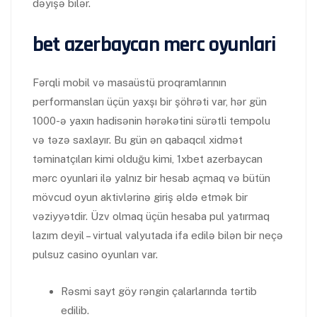
dəyişə bilər.
bet azerbaycan merc oyunlari
Fərqli mobil və masaüstü proqramlarının
performansları üçün yaxşı bir şöhrəti var, hər gün
1000-ə yaxın hadisənin hərəkətini sürətli tempolu
və təzə saxlayır. Bu gün ən qabaqcıl xidmət
təminatçıları kimi olduğu kimi, 1xbet azerbaycan
mərc oyunlari ilə yalnız bir hesab açmaq və bütün
mövcud oyun aktivlərinə giriş əldə etmək bir
vəziyyətdir. Üzv olmaq üçün hesaba pul yatırmaq
lazım deyil – virtual valyutada ifa edilə bilən bir neçə
pulsuz casino oyunları var.
Rəsmi sayt göy rəngin çalarlarında tərtib
edilib.