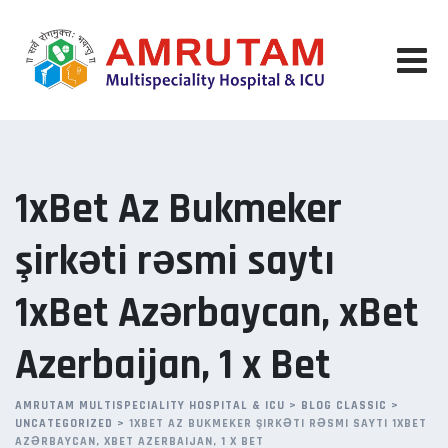
Skip
to
content
1xBet Az Bukmeker
şirkəti rəsmi saytı
1xBet Azərbaycan, xBet
Azerbaijan, 1 x Bet
AMRUTAM MULTISPECIALITY HOSPITAL & ICU
>
BLOG CLASSIC
>
UNCATEGORIZED
>
1XBET AZ BUKMEKER ŞIRKƏTI RƏSMI SAYTI 1XBET
AZƏRBAYCAN, XBET AZERBAIJAN, 1 X BET