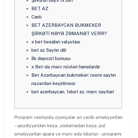
Şirkətin saytı 1x bet
BET AZ
Canlı
BET AZERBAYCAN BUKMEKER
ŞİRKƏTİ NƏYƏ ZƏMANƏT VERİR?
x bet hesabın valyutası
bet az Saytın dili
İlk depozit bonusu
x Bet-də mərc növləri hansılardır
Bet Azərbaycan bukmeker: rəsmi saytın
nəzərdən keçirilməsi
bet azerbaycan, 1xbet az, merc saytlari
Proqram vasitəsilə oyunçular ən vacib əməliyyatları
– qeydiyyatdan keçə, yoxlamadan keçə, pul
əməliyyatları apara və mərc edə bilərlər. – proqramı