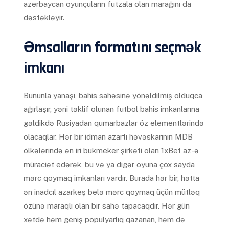
azerbaycan oyunçuların futzala olan marağını da
dəstəkləyir.
Əmsalların formatını seçmək
imkanı
Bununla yanaşı, bahis sahəsinə yönəldilmiş olduqca
ağırlaşır, yəni təklif olunan futbol bahis imkanlarına
gəldikdə Rusiyadan qumarbazlar öz elementlərində
olacaqlar. Hər bir idman azartı həvəskarının MDB
ölkələrində ən iri bukmeker şirkəti olan 1xBet az-ə
müraciət edərək, bu və ya digər oyuna çox sayda
mərc qoymaq imkanları vardır. Burada hər bir, hətta
ən inadcıl azarkeş belə mərc qoymaq üçün mütləq
özünə maraqlı olan bir sahə tapacaqdır. Hər gün
xətdə həm geniş populyarlıq qazanan, həm də