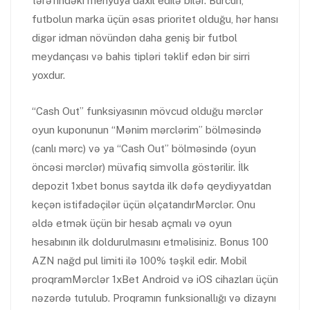
tərəfindəki menyuya daxil edilə bilər. Bürcün,
futbolun marka üçün əsas prioritet olduğu, hər hansı
digər idman növündən daha geniş bir futbol
meydançası və bahis tipləri təklif edən bir sirri
yoxdur.
“Cash Out” funksiyasının mövcud olduğu mərclər
oyun kuponunun “Mənim mərclərim” bölməsində
(canlı mərc) və ya “Cash Out” bölməsində (oyun
öncəsi mərclər) müvafiq simvolla göstərilir. İlk
depozit 1xbet bonus saytda ilk dəfə qeydiyyatdan
keçən istifadəçilər üçün əlçatandırMərclər. Onu
əldə etmək üçün bir hesab açmalı və oyun
hesabının ilk doldurulmasını etməlisiniz. Bonus 100
AZN nağd pul limiti ilə 100% təşkil edir. Mobil
proqramMərclər 1xBet Android və iOS cihazları üçün
nəzərdə tutulub. Proqramın funksionallığı və dizaynı