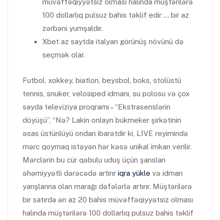
müvəffəqiyyətsiz olması halında müştərilərə
100 dollarlıq pulsuz bahis təklif edir … bir az
zərbəni yumşaldır.
Xbet az saytda italyan görünüş növünü də
seçmək olar.
Futbol, xokkey, biatlon, beysbol, boks, stolüstü
tennis, snuker, velosiped idmanı, su polosu və çox
sayda televiziya proqramı – “Ekstrasenslərin
döyüşü”, “Nə? Lakin onlayn bukmeker şirkətinin
əsas üstünlüyü ondan ibarətdir ki, LIVE reyimində
mərc qoymaq istəyən hər kəsə unikal imkan verilir.
Mərclərin bu cür qəbulu uduş üçün şansları
əhəmiyyətli dərəcədə artırır
iqra yükle
və idman
yarışlarına olan marağı dəfələrlə artırır. Müştərilərə
bir satırda ən az 20 bahis müvəffəqiyyətsiz olması
halında müştərilərə 100 dollarlıq pulsuz bahis təklif