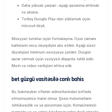
Daha yüksək çarpan – aşağı qazanma ehtimalı
və əksinə.
Tətbiq Google Play-dən yükləmək üçün
mövcud deyil.
Müəyyən turnirlər üçün formalaşma. Oyun zamanı
bahislərin necə dəyişdiyini əks etdirir. Aşağı sürət
düzəlişləri minimum səviyyəyə çatdırır. Düzgün
qərar vermək üçün vəziyyəti diqqətlə təhlil edin.
Mətn və video verilişləri ehtiva edir.
bet güzgü vasitəsilə canlı bahis
Bu, bukmeyker ofisinin xidmətlərindən istifadə
etməməyinizə mane olmur. Şəxsi məlumatların
təhlükəsizlik və ya qorunması üçün. Kompüterinizi
qurmağa və ya yalnız telefonunuzdan daxil olmağa