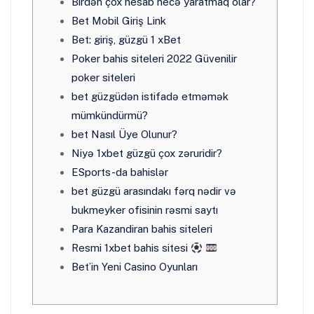
Birdən çox hesab necə yaratmaq olar?
Bet Mobil Giriş Link
Bet: giriş, güzgü 1 xBet
Poker bahis siteleri 2022 Güvenilir
poker siteleri
bet güzgüdən istifadə etməmək
mümkündürmü?
bet Nasıl Üye Olunur?
Niyə 1xbet güzgü çox zəruridir?
ESports-da bahislər
bet güzgü arasındakı fərq nədir və
bukmeyker ofisinin rəsmi saytı
Para Kazandiran bahis siteleri
Resmi 1xbet bahis sitesi
Bet’in Yeni Casino Oyunları