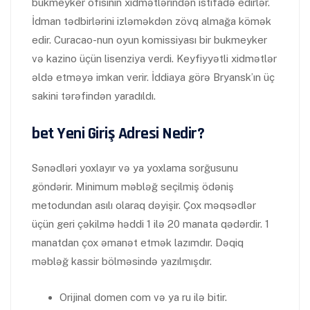
bukmeyker ofisinin xidmətlərindən istifadə edirlər.
İdman tədbirlərini izləməkdən zövq almağa kömək
edir. Curacao-nun oyun komissiyası bir bukmeyker
və kazino üçün lisenziya verdi. Keyfiyyətli xidmətlər
əldə etməyə imkan verir. İddiaya görə Bryansk’ın üç
sakini tərəfindən yaradıldı.
bet Yeni Giriş Adresi Nedir?
Sənədləri yoxlayır və ya yoxlama sorğusunu
göndərir. Minimum məbləğ seçilmiş ödəniş
metodundan asılı olaraq dəyişir. Çox məqsədlər
üçün geri çəkilmə həddi 1 ilə 20 manata qədərdir. 1
manatdan çox əmanət etmək lazımdır. Dəqiq
məbləğ kassir bölməsində yazılmışdır.
Orijinal domen com və ya ru ilə bitir.