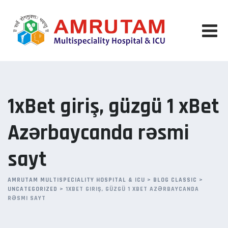
Skip
to
content
1xBet giriş, güzgü 1 xBet
Azərbaycanda rəsmi
sayt
AMRUTAM MULTISPECIALITY HOSPITAL & ICU
>
BLOG CLASSIC
>
UNCATEGORIZED
>
1XBET GIRIŞ, GÜZGÜ 1 XBET AZƏRBAYCANDA
RƏSMI SAYT