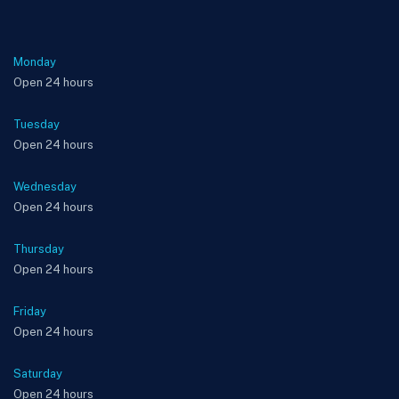
Monday
Open 24 hours
Tuesday
Open 24 hours
Wednesday
Open 24 hours
Thursday
Open 24 hours
Friday
Open 24 hours
Saturday
Open 24 hours