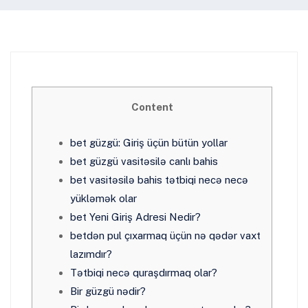
Content
bet güzgü: Giriş üçün bütün yollar
bet güzgü vasitəsilə canlı bahis
bet vasitəsilə bahis tətbiqi necə necə
yükləmək olar
bet Yeni Giriş Adresi Nedir?
betdən pul çıxarmaq üçün nə qədər vaxt
lazımdır?
Tətbiqi necə quraşdırmaq olar?
Bir güzgü nədir?