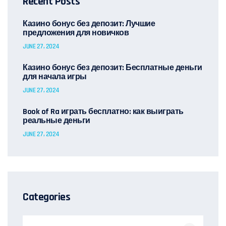
Recent Posts
Казино бонус без депозит: Лучшие
предложения для новичков
JUNE 27, 2024
Казино бонус без депозит: Бесплатные деньги
для начала игры
JUNE 27, 2024
Book of Ra играть бесплатно: как выиграть
реальные деньги
JUNE 27, 2024
Categories