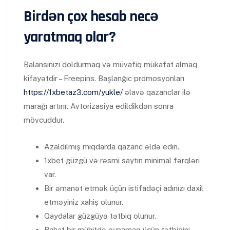
Birdən çox hesab necə
yaratmaq olar?
Balansınızı doldurmaq və müvafiq mükafat almaq
kifayətdir – Freepins. Başlanğıc promosyonları
https://1xbetaz3.com/yukle/
əlavə qazanclar ilə
marağı artırır. Avtorizasiya edildikdən sonra
mövcuddur.
Azaldılmış miqdarda qazanc əldə edin.
1xbet güzgü və rəsmi saytın minimal fərqləri
var.
Bir əmanət etmək üçün istifadəçi adınızı daxil
etməyiniz xahiş olunur.
Qaydalar güzgüyə tətbiq olunur.
Rahat bir mühitdə oynamaq üçün tətbiqini