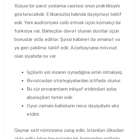
Xüsusi bir parol yoxlama vasitəsi onun praktikliyini
göstərəcəkdir. Etibarsızlıq halında dəyişməyi təklif
edir. Yeni auditoriyanı cəlb etmək üçün köməkçi bir
funksiya var. Bahisçilər dəvət olunan dostlar üçün
bonuslar əldə edirlər. Şəxsi kabinet də əmanət və
ya geri çəkilmə təklif edir. Azərbaycana mövcud
olan siyahıda nə var.
İşçilərin əsl insanın oynadığına əmin olmalıyıq.
Əvvəlcədən strategiyalardan istifadə olunur.
Bu cür proqramların inkişaf etdiriciləri aylıq
abunəçiləri təmin edir.
Oyun zamanı bahislərin necə dəyişdiyini əks
etdirir.
Qaynar xətt nömrəsinə zəng edin. İstənilən ölkədən
əldə edilə bilən beynəlxalq bir formatdan istifadə