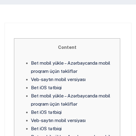
Content
Bet mobil yükle – Azərbaycanda mobil
proqram üçün təkliflər
Veb-saytın mobil versiyası
Bet iOS tətbiqi
Bet mobil yükle – Azərbaycanda mobil
proqram üçün təkliflər
Bet iOS tətbiqi
Veb-saytın mobil versiyası
Bet iOS tətbiqi