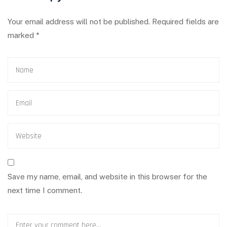
Your email address will not be published.
Required fields are
marked
*
Save my name, email, and website in this browser for the
next time I comment.