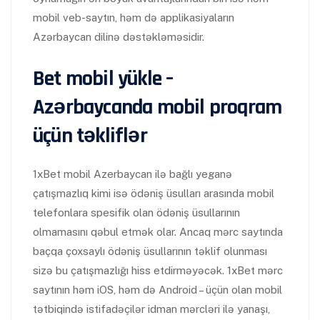
mobil veb-saytın, həm də applikasiyaların
Azərbaycan dilinə dəstəkləməsidir.
Bet mobil yükle –
Azərbaycanda mobil proqram
üçün təkliflər
1xBet mobil Azerbaycan ilə bağlı yeganə
çatışmazlıq kimi isə ödəniş üsulları arasında mobil
telefonlara spesifik olan ödəniş üsullarının
olmamasını qəbul etmək olar. Ancaq mərc saytında
baçqa çoxsaylı ödəniş üsullarının təklif olunması
sizə bu çatışmazlığı hiss etdirməyəcək. 1xBet mərc
saytının həm iOS, həm də Android – üçün olan mobil
tətbiqində istifadəçilər idman mərcləri ilə yanaşı,