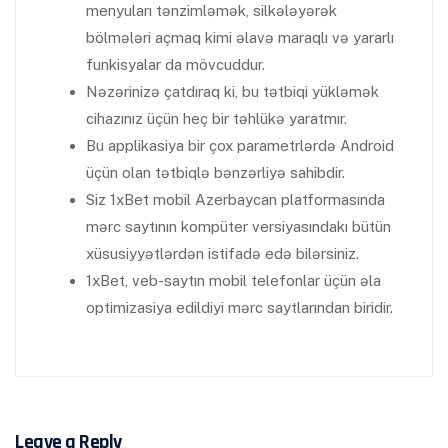
menyuları tənzimləmək, silkələyərək
bölmələri açmaq kimi əlavə maraqlı və yararlı
funkisyalar da mövcuddur.
Nəzərinizə çatdıraq ki, bu tətbiqi yükləmək
cihazınız üçün heç bir təhlükə yaratmır.
Bu applikasiya bir çox parametrlərdə Android
üçün olan tətbiqlə bənzərliyə sahibdir.
Siz 1xBet mobil Azerbaycan platformasında
mərc saytının kompüter versiyasındakı bütün
xüsusiyyətlərdən istifadə edə bilərsiniz.
1xBet, veb-saytın mobil telefonlar üçün əla
optimizasiya edildiyi mərc saytlarından biridir.
Leave a Reply