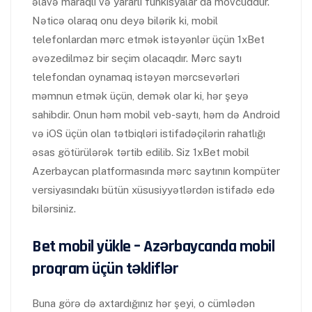
əlavə maraqlı və yararlı funkisyalar da mövcuddur.
Nəticə olaraq onu deyə bilərik ki, mobil
telefonlardan mərc etmək istəyənlər üçün 1xBet
əvəzedilməz bir seçim olacaqdır. Mərc saytı
telefondan oynamaq istəyən mərcsevərləri
məmnun etmək üçün, demək olar ki, hər şeyə
sahibdir. Onun həm mobil veb-saytı, həm də Android
və iOS üçün olan tətbiqləri istifadəçilərin rahatlığı
əsas götürülərək tərtib edilib. Siz 1xBet mobil
Azerbaycan platformasında mərc saytının kompüter
versiyasındakı bütün xüsusiyyətlərdən istifadə edə
bilərsiniz.
Bet mobil yükle – Azərbaycanda mobil
proqram üçün təkliflər
Buna görə də axtardığınız hər şeyi, o cümlədən