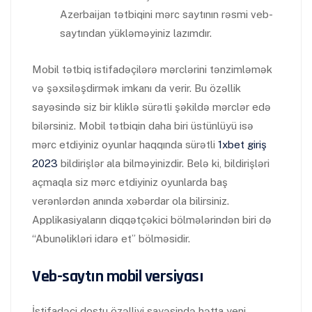
Azerbaijan tətbiqini mərc saytının rəsmi veb-
saytından yükləməyiniz lazımdır.
Mobil tətbiq istifadəçilərə mərclərini tənzimləmək
və şəxsiləşdirmək imkanı da verir. Bu özəllik
sayəsində siz bir kliklə sürətli şəkildə mərclər edə
bilərsiniz. Mobil tətbiqin daha biri üstünlüyü isə
mərc etdiyiniz oyunlar haqqında sürətli
1xbet giriş
2023
bildirişlər ala bilməyinizdir. Belə ki, bildirişləri
açmaqla siz mərc etdiyiniz oyunlarda baş
verənlərdən anında xəbərdar ola bilirsiniz.
Applikasiyaların diqqətçəkici bölmələrindən biri də
“Abunəlikləri idarə et” bölməsidir.
Veb-saytın mobil versiyası
İstifadəçi dostu özəlliyi sayəsində hətta yeni