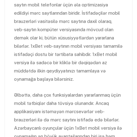
saytın mobil telefonlar üçün əla optimizasiya
edildiyi mərc saytlarından biridir. İstifadəçilər mobil
brauzerləri vasitəsilə mərc saytına daxil olaraq,
veb-saytın kompüter versiyasında mövcud olan
demək olar ki, bütün xüsusiyyətlərdən yararlana
bilərlər. 1xBet veb-saytının mobil versiyası tamamilə
istifadəçi dostu bir tərtibata sahibdir. 1xBet mobil
versiya ilə sadəcə bir kliklə bir dəqiqədən az
müddətdə ilkin qeydiyyatınızı tamamlaya və
oynamağa başlaya bilərsiniz.
Əlbəttə, daha çox funksiyalardan yararlanmaq üçün
mobil tətbiqlər daha tövsiyə olunandır. Ancaq
applikasiyanı istəməyən mərcsevərlər veb-
brauzerləri ilə də mərc saytını istifadə edə bilərlər.
Azərbaycanlı oyunçular üçün 1xBet mobil versiya ilə
oynamağın ən böyük avantajlarından biri isə həm