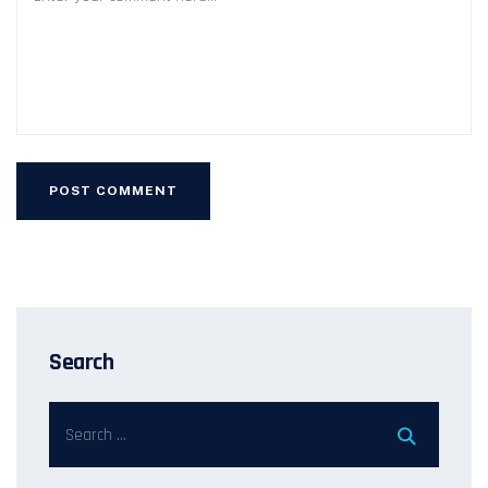
Search