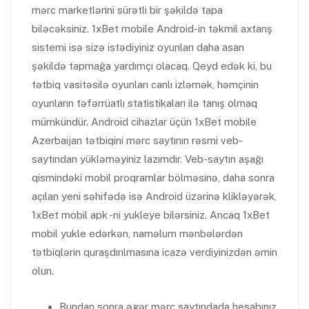
mərc marketlərini sürətli bir şəkildə tapa
biləcəksiniz. 1xBet mobile Android-in təkmil axtarış
sistemi isə sizə istədiyiniz oyunları daha asan
şəkildə tapmağa yardımçı olacaq. Qeyd edək ki, bu
tətbiq vasitəsilə oyunları canlı izləmək, həmçinin
oyunların təfərrüatlı statistikaları ilə tanış olmaq
mümkündür. Android cihazlar üçün 1xBet mobile
Azerbaijan tətbiqini mərc saytının rəsmi veb-
saytından yükləməyiniz lazımdır. Veb-saytın aşağı
qismindəki mobil proqramlar bölməsinə, daha sonra
açılan yeni səhifədə isə Android üzərinə klikləyərək,
1xBet mobil apk -ni yukleye bilərsiniz. Ancaq 1xBet
mobil yukle edərkən, naməlum mənbələrdən
tətbiqlərin quraşdırılmasına icazə verdiyinizdən əmin
olun.
Bundan sonra əgər mərc saytındada hesabınız