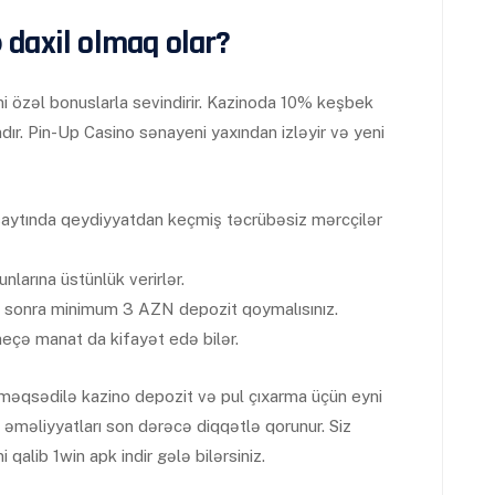
 daxil olmaq olar?
ni özəl bonuslarla sevindirir. Kazinoda 10% keşbek
dır. Pin-Up Casino sənayeni yaxından izləyir və yeni
ytında qeydiyyatdan keçmiş təcrübəsiz mərcçilər
nlarına üstünlük verirlər.
sonra minimum 3 AZN depozit qoymalısınız.
neçə manat da kifayət edə bilər.
sı məqsədilə kazino depozit və pul çıxarma üçün eyni
ul əməliyyatları son dərəcə diqqətlə qorunur. Siz
qalib 1win apk indir gələ bilərsiniz.