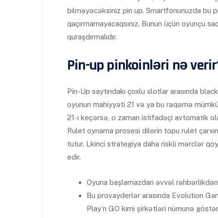
bilməyəcəksiniz pin up. Smartfonunuzda bu pr
qaçırmamayacaqsınız. Bunun üçün oyunçu sad
quraşdırmalıdır.
Pin-up pinkoinləri nə verir
Pin-Up saytındakı çoxlu slotlar arasında black
oyunun mahiyyəti 21 və ya bu rəqəmə mümkü
21-i keçərsə, o zaman istifadəçi avtomatik olara
Rulet oynama prosesi dilerin topu rulet çarxı
tutur. Lkinci strategiya daha riskli mərclər 
edir.
Oyuna başlamazdan əvvəl rəhbərlikdən 
Bu provayderlər arasında Evolution Ga
Play’n GO kimi şirkətləri nümunə göstərə