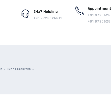
Appointment
24x7 Helpline
+91 9726626
+91 9726626611
+91 9726626
IC
>
UNCATEGORIZED
>