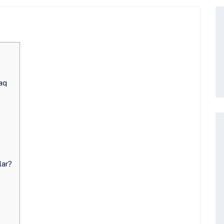
aq
lar?