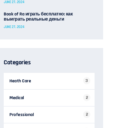
JUNE 27, 2024
Book of Ra играть бесплатно: как
выиграть реальные деньги
JUNE 27, 2024
Categories
Heath Care
3
Medical
2
Professional
2