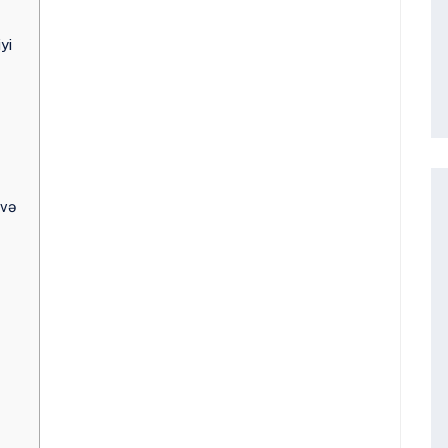
yi
 və