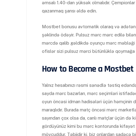
əmsalı 1.40-dan yüksək olmalıdır. Çempionlar
qazanmaq şansı əldə edin.
Mostbet bonusu avtomatik olaraq və adətən ş
şəklində ödəyir. Pulsuz mərc mərc edilə bilən,
mərcdə qalib gəldikdə oyunçu mərc məbləği o
ofislər sizi pulsuz mərci bütünlüklə qoymağa 
How to Become a Mostbet 
Yalnız hesabınızı rəsmi sənədlə təstiq edəndən
sayda mərc bazarları, mərc seçimləri istifadə
oyun öncəsi idman hadisələri üçün həmçinin də
maraqlıdır. Burada matç öncəsi mərc marketlər
sayından çox olsa da, canlı matçlar üçün də k
gördüyünüz kimi bu mərc kontorunda kifayət q
mövcuddur. Təbiidir ki, biz onlardan sadəcə 