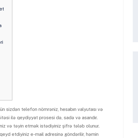
et
a
ri
n sizdən telefon nömrəniz, hesabın valyutası və
itəsi ilə qeydiyyat prosesi də, sadə və asandır.
iz və təyin etmək istədiyiniz şifrə tələb olunur.
qeyd etdiyiniz e-mail adresinə göndərilir, həmin