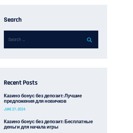
Search
Recent Posts
Казино бонус без депозит: Лучшие
предложения для новичков
JUNE 27, 2024
Казино бонус без депозит: Бесплатные
деньги для начала игры