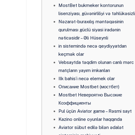
MostBet bukmeker kontorunun
lisenziyası, güvənirliliyi və təhlükəsizli
Nəzarət-buraxılış məntəqəsinin
qurulması güclü siyasi iradənin
nəticəsidir – Əli Hüseynli
in sistemində necə qeydiyyatdan
keçmək olar
Vebsaytda təqdim olunan canlı mərc
matçların yayım imkanları
Ilk bahis’i necə elemek olar
Описание Mostbet (мостбет)
Mostbet Невероятно Высокие
Коэффициенты
Pul üçün Aviator game – Rəsmi sayt
Kazino online oyunlar haqqında
Aviator sübut edilə bilən ədalət