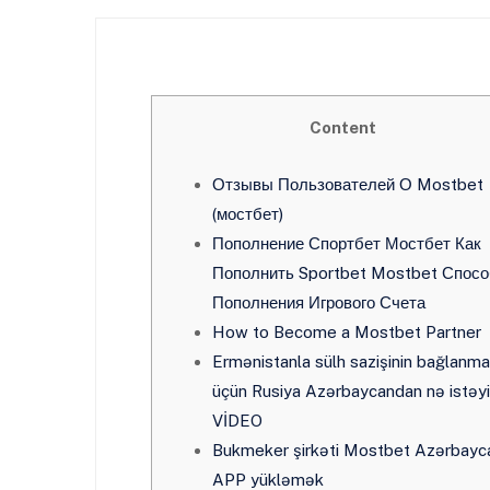
Content
Отзывы Пользователей О Mostbet
(мостбет)
Пополнение Спортбет Мостбет Как
Пополнить Sportbet Mostbet Спос
Пополнения Игрового Счета
How to Become a Mostbet Partner
Ermənistanla sülh sazişinin bağlanma
üçün Rusiya Azərbaycandan nə istəyir
VİDEO
Bukmeker şirkəti Mostbet Azərbayc
APP yükləmək