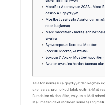
sisteminin mahiyyəti
MostBet Azerbaycan 2023 – Most B
casino AZ qeydiyyat
Mostbet vasitəsilə Aviator oynamağ
necə başlamaq
Mərc marketləri – hadisələrin nəticələ
siyahısı
Букмекерская Контора Mostbet
(россия, Москва) – Отзывы
Бонусы И Акции Mostbet (мостбет)
Aviator oyunu’nu hardan tapmaq olar
Telefon nömrəsi ilə qeydiyyatdan keçmək üçü
əgər varsa, promo kod tələb edilir. E-Mail vas
Burada isə sizdən, ölkə, valyuta e-Mail adresin
Məlumatları daxil etdikdən sonra təstiq maili 