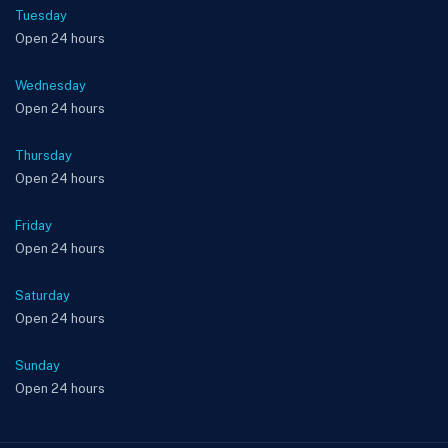
Tuesday
Open 24 hours
Wednesday
Open 24 hours
Thursday
Open 24 hours
Friday
Open 24 hours
Saturday
Open 24 hours
Sunday
Open 24 hours