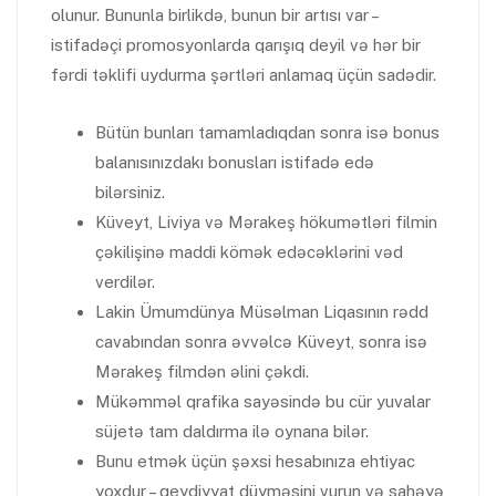
olunur. Bununla birlikdə, bunun bir artısı var –
istifadəçi promosyonlarda qarışıq deyil və hər bir
fərdi təklifi uydurma şərtləri anlamaq üçün sadədir.
Bütün bunları tamamladıqdan sonra isə bonus
balanısınızdakı bonusları istifadə edə
bilərsiniz.
Küveyt, Liviya və Mərakeş hökumətləri filmin
çəkilişinə maddi kömək edəcəklərini vəd
verdilər.
Lakin Ümumdünya Müsəlman Liqasının rədd
cavabından sonra əvvəlcə Küveyt, sonra isə
Mərakeş filmdən əlini çəkdi.
Mükəmməl qrafika sayəsində bu cür yuvalar
süjetə tam daldırma ilə oynana bilər.
Bunu etmək üçün şəxsi hesabınıza ehtiyac
yoxdur – qeydiyyat düyməsini vurun və sahəyə