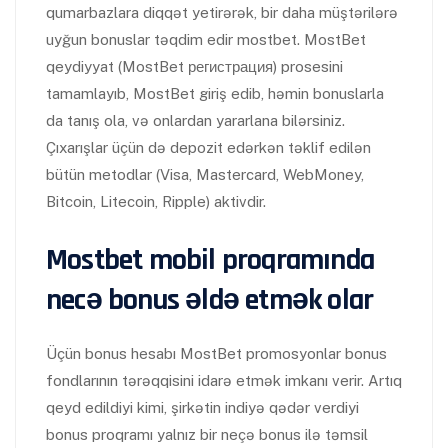
qumarbazlara diqqət yetirərək, bir daha müştərilərə
uyğun bonuslar təqdim edir mostbet. MostBet
qeydiyyat (MostBet регистрация) prosesini
tamamlayıb, MostBet giriş edib, həmin bonuslarla
da tanış ola, və onlardan yararlana bilərsiniz.
Çıxarışlar üçün də depozit edərkən təklif edilən
bütün metodlar (Visa, Mastercard, WebMoney,
Bitcoin, Litecoin, Ripple) aktivdir.
Mostbet mobil proqramında
necə bonus əldə etmək olar
Üçün bonus hesabı MostBet promosyonlar bonus
fondlarının tərəqqisini idarə etmək imkanı verir. Artıq
qeyd edildiyi kimi, şirkətin indiyə qədər verdiyi
bonus proqramı yalnız bir neçə bonus ilə təmsil