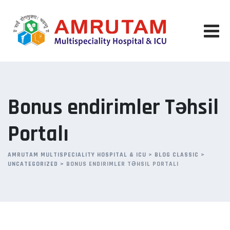
Skip
to
content
Bonus endirimler Təhsil
Portalı
AMRUTAM MULTISPECIALITY HOSPITAL & ICU
>
BLOG CLASSIC
>
UNCATEGORIZED
>
BONUS ENDIRIMLER TƏHSIL PORTALI