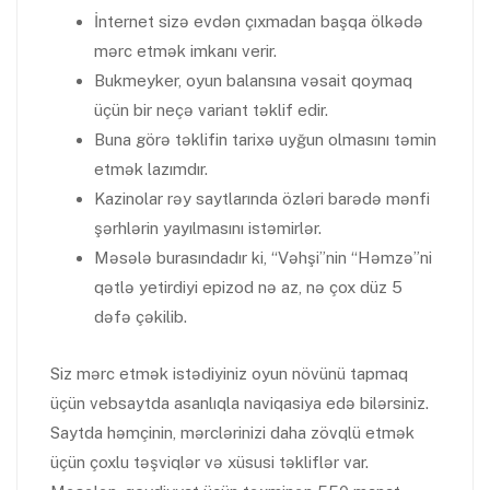
İnternet sizə evdən çıxmadan başqa ölkədə
mərc etmək imkanı verir.
Bukmeyker, oyun balansına vəsait qoymaq
üçün bir neçə variant təklif edir.
Buna görə təklifin tarixə uyğun olmasını təmin
etmək lazımdır.
Kazinolar rəy saytlarında özləri barədə mənfi
şərhlərin yayılmasını istəmirlər.
Məsələ burasındadır ki, “Vəhşi”nin “Həmzə”ni
qətlə yetirdiyi epizod nə az, nə çox düz 5
dəfə çəkilib.
Siz mərc etmək istədiyiniz oyun növünü tapmaq
üçün vebsaytda asanlıqla naviqasiya edə bilərsiniz.
Saytda həmçinin, mərclərinizi daha zövqlü etmək
üçün çoxlu təşviqlər və xüsusi təkliflər var.