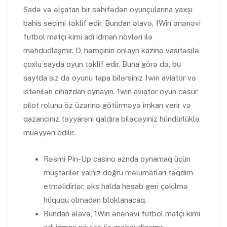
Sadə və əlçatan bir səhifədən oyunçularına yaxşı
bahis seçimi təklif edir. Bundan əlavə, 1Win ənənəvi
futbol matçı kimi adi idman növləri ilə
məhdudlaşmır. O, həmçinin onlayn kazino vasitəsilə
çoxlu sayda oyun təklif edir. Buna görə də, bu
saytda siz də oyunu tapa bilərsiniz 1win aviator və
istənilən cihazdan oynayın. 1win aviator oyun cəsur
pilot rolunu öz üzərinə götürməyə imkan verir və
qazancınız təyyarəni qaldıra biləcəyiniz hündürlüklə
müəyyən edilir.
Rəsmi Pin-Up casino aznda oynamaq üçün
müştərilər yalnız doğru məlumatları təqdim
etməlidirlər, əks halda hesab geri çəkilmə
hüququ olmadan bloklanacaq.
Bundan əlavə, 1Win ənənəvi futbol matçı kimi