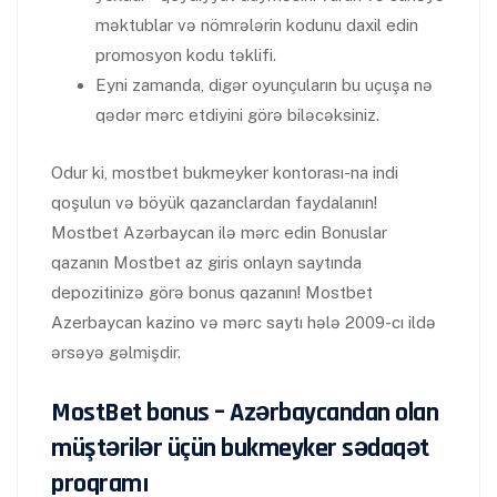
məktublar və nömrələrin kodunu daxil edin
promosyon kodu təklifi.
Eyni zamanda, digər oyunçuların bu uçuşa nə
qədər mərc etdiyini görə biləcəksiniz.
Odur ki, mostbet bukmeyker kontorası-na indi
qoşulun və böyük qazanclardan faydalanın!
Mostbet Azərbaycan ilə mərc edin Bonuslar
qazanın Mostbet az giris onlayn saytında
depozitinizə görə bonus qazanın! Mostbet
Azerbaycan kazino və mərc saytı hələ 2009-cı ildə
ərsəyə gəlmişdir.
MostBet bonus – Azərbaycandan olan
müştərilər üçün bukmeyker sədaqət
proqramı