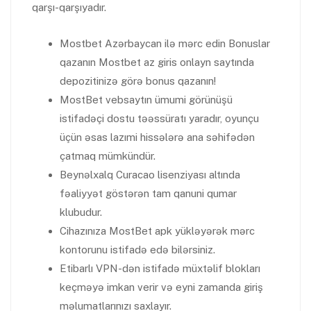
qarşı-qarşıyadır.
Mostbet Azərbaycan ilə mərc edin Bonuslar
qazanın Mostbet az giris onlayn saytında
depozitinizə görə bonus qazanın!
MostBet vebsaytın ümumi görünüşü
istifadəçi dostu təəssüratı yaradır, oyunçu
üçün əsas lazımi hissələrə ana səhifədən
çatmaq mümkündür.
Beynəlxalq Curacao lisenziyası altında
fəaliyyət göstərən tam qanuni qumar
klubudur.
Cihazınıza MostBet apk yükləyərək mərc
kontorunu istifadə edə bilərsiniz.
Etibarlı VPN-dən istifadə müxtəlif blokları
keçməyə imkan verir və eyni zamanda giriş
məlumatlarınızı saxlayır.