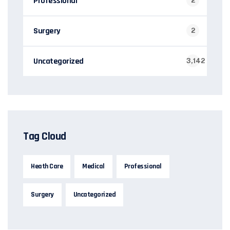
Professional
2
Surgery
2
Uncategorized
3,142
Tag Cloud
Heath Care
Medical
Professional
Surgery
Uncategorized