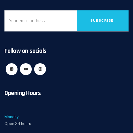
SUBSCRIBE
Follow on socials
Opening Hours
Monday
Open 24 hours