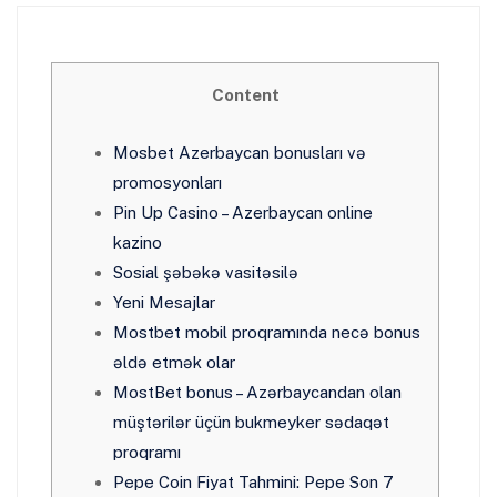
Content
Mosbet Azerbaycan bonusları və
promosyonları
Pin Up Casino – Azerbaycan online
kazino
Sosial şəbəkə vasitəsilə
Yeni Mesajlar
Mostbet mobil proqramında necə bonus
əldə etmək olar
MostBet bonus – Azərbaycandan olan
müştərilər üçün bukmeyker sədaqət
proqramı
Pepe Coin Fiyat Tahmini: Pepe Son 7