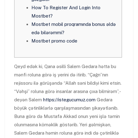
How To Register And Login Into
Mostbet?
Mostbet mobil proqramında bonus əldə
edə bilərəmmi?
Mostbet promo code
Qeyd edək ki, Qana əsilli Salem Gedara hətta bu
mənfi roluna görə iş yerini də itirib. “Çağrı”nın
rejissoru ilə görüşəndə “Allah səni bildiyi kimi etsin.
“Vəhşi” roluna görə insanlar arasına çıxa bilmirəm”,-
deyən Salem
https://istegucumuz.com
Gedara
böyük çətinliklərlə qarşılaşmasından şikayətlənib.
Buna görə də Mustafa Akkad onun yeni işlə təmin
olunmasına köməklik göstərib. Yeri gəlmişkən,
Salem Gedara həmin roluna görə indi də çətinliklə