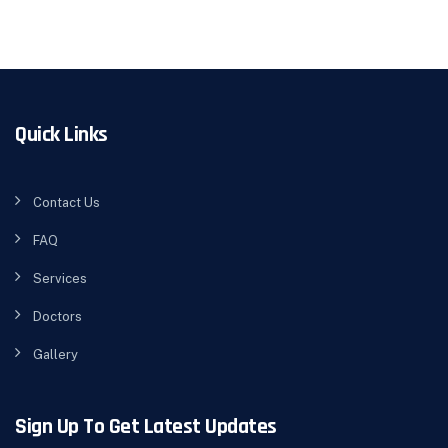
Quick Links
Contact Us
FAQ
Services
Doctors
Gallery
Sign Up To Get Latest Updates