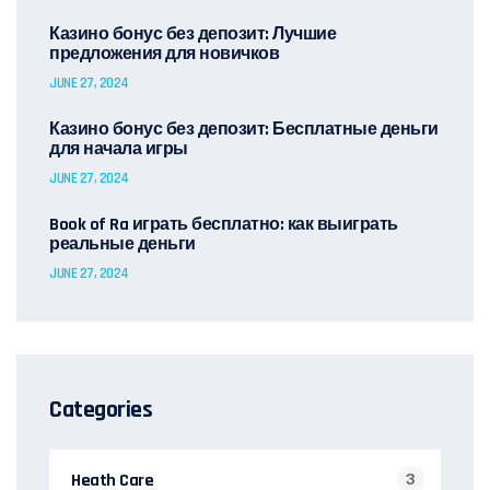
Казино бонус без депозит: Лучшие
предложения для новичков
JUNE 27, 2024
Казино бонус без депозит: Бесплатные деньги
для начала игры
JUNE 27, 2024
Book of Ra играть бесплатно: как выиграть
реальные деньги
JUNE 27, 2024
Categories
Heath Care
3