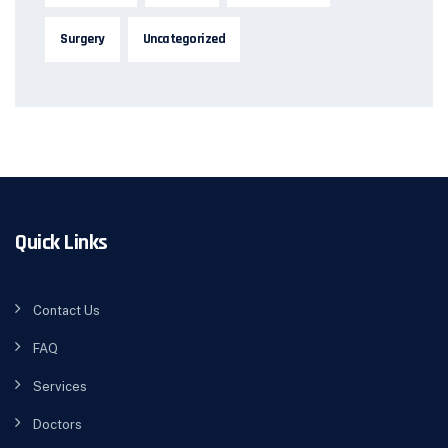
Surgery
Uncategorized
Quick Links
Contact Us
FAQ
Services
Doctors