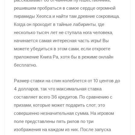
решившем пробраться в самое сердце огромной
пирамиды Хеопса и найти там древние сокровища.
Когда он проходит в тайные лабиринты, где
несколько тысяч лет не ступала нога человека,
начинается самая интересная часть игры! Вы
можете убедиться в этом сами, если откроете
приложение Книга Ра, хотя бы в режиме онлайн
бесплатно.
Размер ставки на спин колеблется от 10 центов до
4 долларов, так что максимальная ставка
составляет всего 36 кредитов. По сравнению с
призами, которые может подарить слот, это
совершенно незначительная сумма. На игровом
поле представлены пять рилов по три
изображения на каждом из них. После запуска