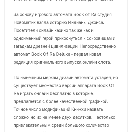
За основу игрового автомата Book of Ra студия
Новоматик взяла историю Индианы Джонса.
Посетители онлайн казино так же как и
одноименный герой прикоснуться к сокровищам и
загадкам древней цивилизации. Непосредственно
автомат Book Of Ra Deluxe – первая новая
редакция оригинального выпуска онлайн слота.
По нынешним меркам дизайн автомата устарел, но
существует множество версий аппарата Book Of
Ra играть онлайн бесплатно в которые,
предлагается с более качественной графикой.
Точное число модификаций Книжки назвать
сложно, но их не менее двух десятков. Настолько
привлекательным среди большого количество