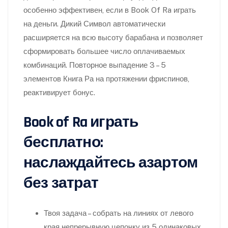
особенно эффективен, если в Book Of Ra играть
на деньги. Дикий Символ автоматически
расширяется на всю высоту барабана и позволяет
сформировать большее число оплачиваемых
комбинаций. Повторное выпадение 3 – 5
элементов Книга Ра на протяжении фриспинов,
реактивирует бонус.
Book of Ra играть
бесплатно:
наслаждайтесь азартом
без затрат
Твоя задача – собрать на линиях от левого
края непрерывную цепочку из 5 одинаковых