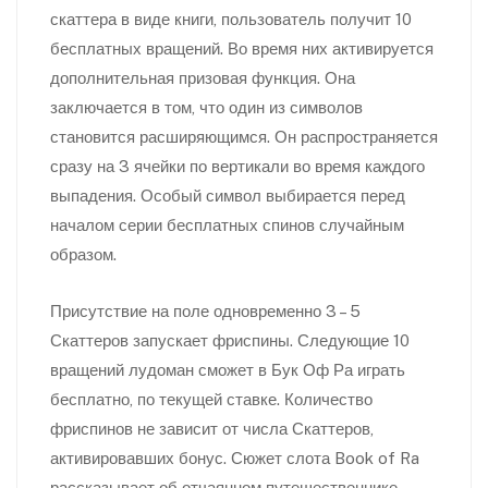
скаттера в виде книги, пользователь получит 10
бесплатных вращений. Во время них активируется
дополнительная призовая функция. Она
заключается в том, что один из символов
становится расширяющимся. Он распространяется
сразу на 3 ячейки по вертикали во время каждого
выпадения. Особый символ выбирается перед
началом серии бесплатных спинов случайным
образом.
Присутствие на поле одновременно 3 – 5
Скаттеров запускает фриспины. Следующие 10
вращений лудоман сможет в Бук Оф Ра играть
бесплатно, по текущей ставке. Количество
фриспинов не зависит от числа Скаттеров,
активировавших бонус. Сюжет слота Book of Ra
рассказывает об отчаянном путешественнике,