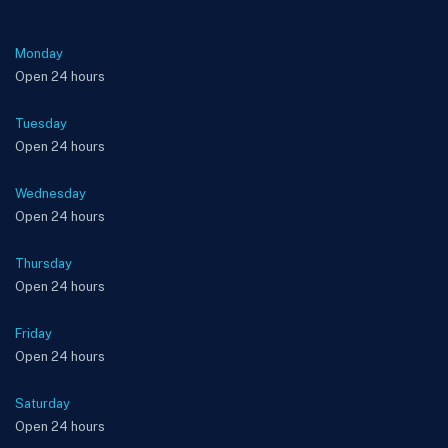
Monday
Open 24 hours
Tuesday
Open 24 hours
Wednesday
Open 24 hours
Thursday
Open 24 hours
Friday
Open 24 hours
Saturday
Open 24 hours