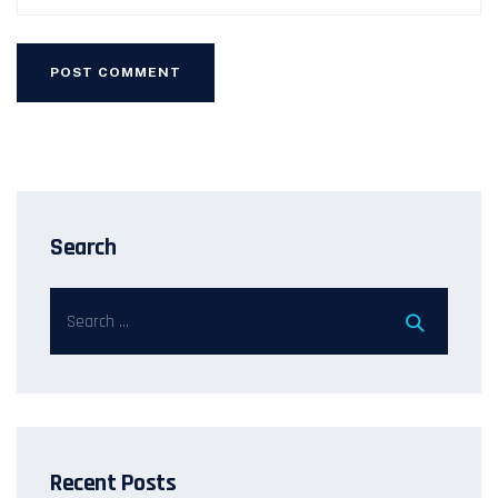
Search
Recent Posts