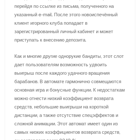
перейдя по ссылке из письма, полученного на
указанный e-mail. После этого новоиспечённый
клиент игорного клуба попадает в
зарегистрированный личный кабинет и может
приступать к внесению депозита.
Как и многие другие однорукие бандиты, этот слот
дает пользователям возможность удвоить
выигрыш после каждого удачного вращения
барабанов. В автомате гармонично совмещаются
основная игра и бонусные функции. К недостаткам
можно отнести низкий коэффициент возврата
средств, небольшие выигрыши на короткой
дистанции, а также отсутствие спецэффектов и
сложной анимации. Этот автомат имеет один из
самых низких коэффициентов возврата средств,