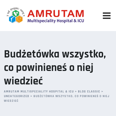
Skip
to
content
Budżetówka wszystko,
co powinieneś o niej
wiedzieć
AMRUTAM MULTISPECIALITY HOSPITAL & ICU
>
BLOG CLASSIC
>
UNCATEGORIZED
>
BUDŻETÓWKA WSZYSTKO, CO POWINIENEŚ O NIEJ
WIEDZIEĆ