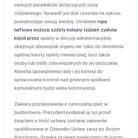
cennych poradników dotyczących życia
codziennego. Sprawdź już dziś i postaw na sukces
powiększając swoją wiedzę. Ustalenie
ropa
naftowa wyższa; szósty kolejny tydzień zysków
kręcił przez
opłaty w decyzji administracyjnej
obejmuje obowiązek organu nie tylko do określenia
ogólnej kwoty opłaty miesięcznej, lecz także
osoby lub osób zobowiązanych do jej uiszczania.
Kwestia upoważnienia rady i jej komisji do
sprawowania kontroli nad gminnymi spółkami
komunalnymi budzi wiele kontrowersji.
Zawiera postanowienia o zamrożeniu płac w
budżetówce. Prezydent podpisał ją tuż przed
świętami a treść ustawy zostanie zapewnie
opublikowana w Dzienniku Ustaw zaraz po Bożym
Narodzeniu. Stawka ta ulega zwiększeniu do kwoty