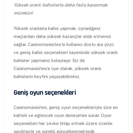
Yüksek oranlı bahislerle daha fazla kazanmak
mümkün!
Yüksek oranlarla bahis yapmak, oynadığınız
maçlardan daha yüksek kazançlar elde etmenizi
sağlar. Casinomaxisites’in kullanıcı dostu ara yüzü
ve geniş bahis seçenekleri sayesinde yüksek oranlı
bahisler yapmanız kolaylaşır. Siz de
Casinomaxisites’e üye olarak, yüksek oranlı
bahislerin keyfini yaşayabilirsiniz.
Geniş oyun seçenekleri
Casinomaxisites, geniş oyun seçenekleriyle size en
kaliteli ve eğlenceli oyun deneyimini sunar. Oyun
seçenekleri her zevke hitap etmek üzere özenle
seçilmiştir ve sürekli güncellenmektedir.