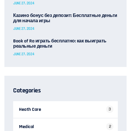
JUNE 27, 2024
Казино бонус без депозит: Бесплатные деньги
для начала игры
JUNE 27, 2024
Book of Ra играть бесплатно: как выиграть
реальные деньги
JUNE 27, 2024
Categories
Heath Care
3
Medical
2