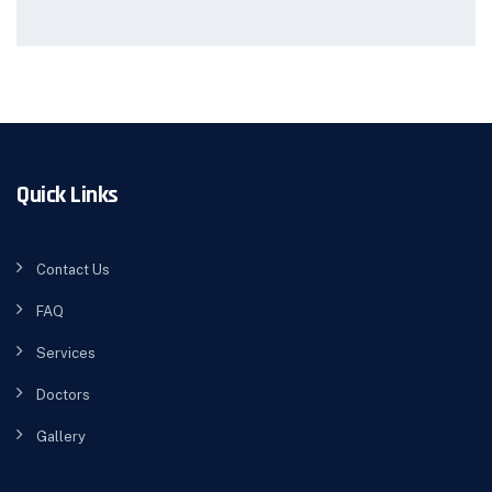
Quick Links
Contact Us
FAQ
Services
Doctors
Gallery