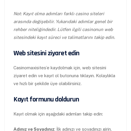
Not: Kayıt olma adımları farklı casino siteleri
arasında değişebilir. Yukarıdaki adımlar genel bir
rehber niteliğindedir. Lütfen ilgili casinonun web
sitesindeki kayıt süreci ve talimatlarını takip edin.
Web sitesini ziyaret edin
Casinomaxisites’e kaydolmak için, web sitesini
ziyaret edin ve kayıt ol butonuna tıklayın. Kolaylıkla
ve hızlı bir şekilde üye olabilirsiniz.
Kayıt formunu doldurun
Kayıt olmak için aşağıdaki adımları takip edin:
Adınız ve Soyadınız
: İlk adınızı ve soyadınızı girin.