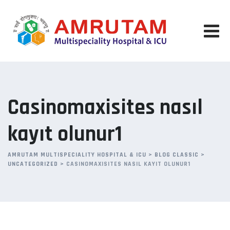
Skip
to
content
Casinomaxisites nasıl
kayıt olunur1
AMRUTAM MULTISPECIALITY HOSPITAL & ICU
>
BLOG CLASSIC
>
UNCATEGORIZED
>
CASINOMAXISITES NASIL KAYIT OLUNUR1