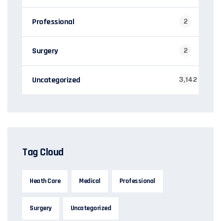
Professional
2
Surgery
2
Uncategorized
3,142
Tag Cloud
Heath Care
Medical
Professional
Surgery
Uncategorized