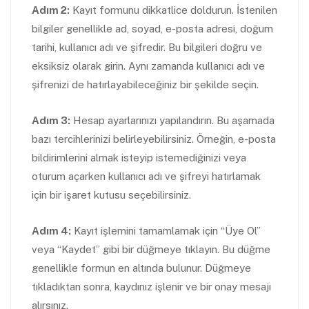
Adım 2:
Kayıt formunu dikkatlice doldurun. İstenilen
bilgiler genellikle ad, soyad, e-posta adresi, doğum
tarihi, kullanıcı adı ve şifredir. Bu bilgileri doğru ve
eksiksiz olarak girin. Aynı zamanda kullanıcı adı ve
şifrenizi de hatırlayabileceğiniz bir şekilde seçin.
Adım 3:
Hesap ayarlarınızı yapılandırın. Bu aşamada
bazı tercihlerinizi belirleyebilirsiniz. Örneğin, e-posta
bildirimlerini almak isteyip istemediğinizi veya
oturum açarken kullanıcı adı ve şifreyi hatırlamak
için bir işaret kutusu seçebilirsiniz.
Adım 4:
Kayıt işlemini tamamlamak için “Üye Ol”
veya “Kaydet” gibi bir düğmeye tıklayın. Bu düğme
genellikle formun en altında bulunur. Düğmeye
tıkladıktan sonra, kaydınız işlenir ve bir onay mesajı
alırsınız.