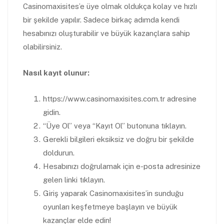
Casinomaxisites’e üye olmak oldukça kolay ve hızlı
bir şekilde yapılır. Sadece birkaç adımda kendi
hesabınızı oluşturabilir ve büyük kazançlara sahip
olabilirsiniz.
Nasıl kayıt olunur:
https://www.casinomaxisites.com.tr adresine
gidin.
“Üye Ol” veya “Kayıt Ol” butonuna tıklayın.
Gerekli bilgileri eksiksiz ve doğru bir şekilde
doldurun.
Hesabınızı doğrulamak için e-posta adresinize
gelen linki tıklayın.
Giriş yaparak Casinomaxisites’in sunduğu
oyunları keşfetmeye başlayın ve büyük
kazançlar elde edin!