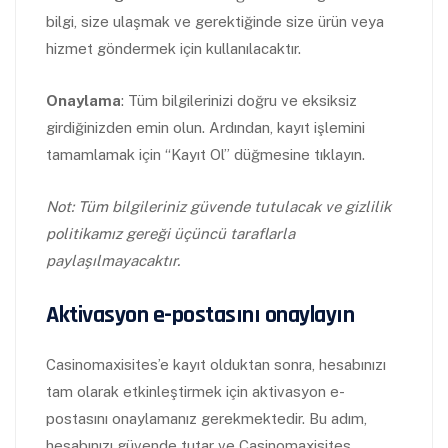
bilgi, size ulaşmak ve gerektiğinde size ürün veya
hizmet göndermek için kullanılacaktır.
Onaylama
: Tüm bilgilerinizi doğru ve eksiksiz
girdiğinizden emin olun. Ardından, kayıt işlemini
tamamlamak için “Kayıt Ol” düğmesine tıklayın.
Not: Tüm bilgileriniz güvende tutulacak ve gizlilik
politikamız gereği üçüncü taraflarla
paylaşılmayacaktır.
Aktivasyon e-postasını onaylayın
Casinomaxisites’e kayıt olduktan sonra, hesabınızı
tam olarak etkinleştirmek için aktivasyon e-
postasını onaylamanız gerekmektedir. Bu adım,
hesabınızı güvende tutar ve Casinomaxisites