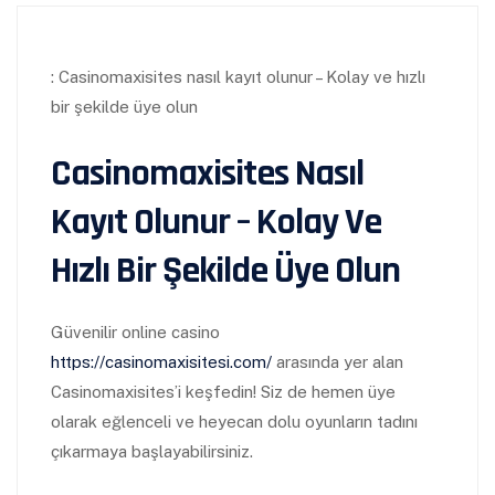
: Casinomaxisites nasıl kayıt olunur – Kolay ve hızlı
bir şekilde üye olun
Casinomaxisites Nasıl
Kayıt Olunur – Kolay Ve
Hızlı Bir Şekilde Üye Olun
Güvenilir online casino
https://casinomaxisitesi.com/
arasında yer alan
Casinomaxisites’i keşfedin! Siz de hemen üye
olarak eğlenceli ve heyecan dolu oyunların tadını
çıkarmaya başlayabilirsiniz.