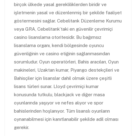
birçok ülkede yasal gerekliliklerden biridir ve
işletmenin yasal ve düzenlenmiş bir şekilde faaliyet
göstermesini sağlar. Cebelitarık Düzenleme Kurumu
veya GRA, Cebelitarık’taki en güvenilir çevrimiçi
casino lisanslama otoritesidir. Bu bağımsız
lisanslama organı, kendi bölgesinde oyuncu
güvenliğinin ve casino etiğinin sağlanmasından
sorumludur. Oyun operatörleri, Bahis aracıları, Oyun
makineleri, Uzaktan kumar, Piyango destekçileri ve
Bahisçiler için lisanslar dahil olmak üzere çeşitli
lisans türleri sunar. Lloyd çevrimiçi kumar
konusunda tutkulu, blackjack ve diğer masa
oyunlarında yaşıyor ve nefes alıyor ve spor
bahislerinden hoşlanıyor. Tüm lisanslı oyunların
oynanabilmesi için kanıtlanabilir şekilde adil olması
gerekir.