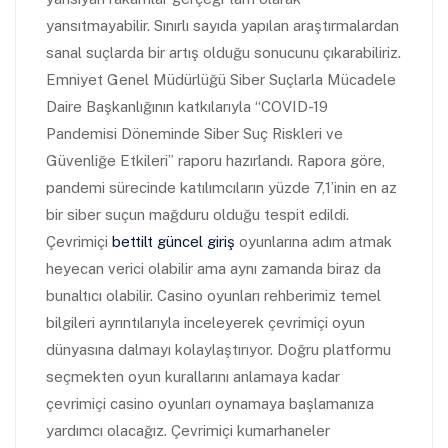
yansıtmayabilir. Sınırlı sayıda yapılan araştırmalardan
sanal suçlarda bir artış olduğu sonucunu çıkarabiliriz.
Emniyet Genel Müdürlüğü Siber Suçlarla Mücadele
Daire Başkanlığının katkılarıyla “COVID-19
Pandemisi Döneminde Siber Suç Riskleri ve
Güvenliğe Etkileri” raporu hazırlandı. Rapora göre,
pandemi sürecinde katılımcıların yüzde 7,1’inin en az
bir siber suçun mağduru olduğu tespit edildi.
Çevrimiçi
bettilt güncel giriş
oyunlarına adım atmak
heyecan verici olabilir ama aynı zamanda biraz da
bunaltıcı olabilir. Casino oyunları rehberimiz temel
bilgileri ayrıntılarıyla inceleyerek çevrimiçi oyun
dünyasına dalmayı kolaylaştırıyor. Doğru platformu
seçmekten oyun kurallarını anlamaya kadar
çevrimiçi casino oyunları oynamaya başlamanıza
yardımcı olacağız. Çevrimiçi kumarhaneler