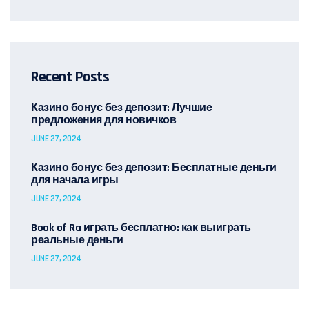
Recent Posts
Казино бонус без депозит: Лучшие
предложения для новичков
JUNE 27, 2024
Казино бонус без депозит: Бесплатные деньги
для начала игры
JUNE 27, 2024
Book of Ra играть бесплатно: как выиграть
реальные деньги
JUNE 27, 2024