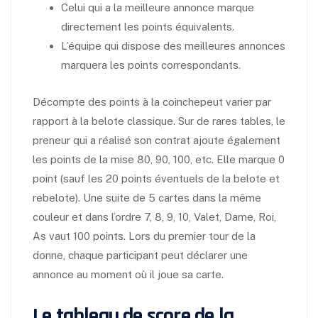
Celui qui a la meilleure annonce marque
directement les points équivalents.
L’équipe qui dispose des meilleures annonces
marquera les points correspondants.
Décompte des points à la coinchepeut varier par
rapport à la belote classique. Sur de rares tables, le
preneur qui a réalisé son contrat ajoute également
les points de la mise 80, 90, 100, etc. Elle marque 0
point (sauf les 20 points éventuels de la belote et
rebelote). Une suite de 5 cartes dans la même
couleur et dans l’ordre 7, 8, 9, 10, Valet, Dame, Roi,
As vaut 100 points. Lors du premier tour de la
donne, chaque participant peut déclarer une
annonce au moment où il joue sa carte.
Le tableau de score de la