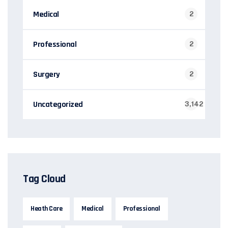
Medical
2
Professional
2
Surgery
2
Uncategorized
3,142
Tag Cloud
Heath Care
Medical
Professional