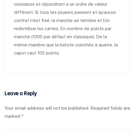
consœurs et répondront à un ordre de valeur
différent. Si tous les joueurs passent et qu’aucun
contrat n’est fixé, la manche se termine et l’on
redistribue les cartes. En nombre de points par
manche (1000 par défaut en classique). De la
même manière que la belote coinchée à quatre, le
capot vaut 100 points.
Leave a Reply
Your email address will not be published.
Required fields are
marked
*