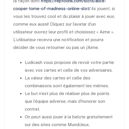
la façon dont
https://reptoohil.com/slots/alice-
cooper-tome-of-madness-online-slot/
ils jouent, si
vous les trouvez cool et du plaisir à jouer avec eux,
comme eux aussi! Cliquez sur l’avatar d’un
utilisateur ouvrez leur profil et choisissez « Aime ».
L’utilisateur recevra une notification et pourra
décider de vous retourner ou pas un j’Aime.
Ludicash vous propose de revoir votre partie
avec vos cartes et celle de vos adversaires.
La valeur des cartes et celle des
combinaisons sont également les mêmes.
Le but n’est plus de réaliser plus de points
que l’équipe adverse, mais d’honorer son
contrat.
On peut aussi jouer à la belote gratuitement
sur des sites comme MundiJeux.