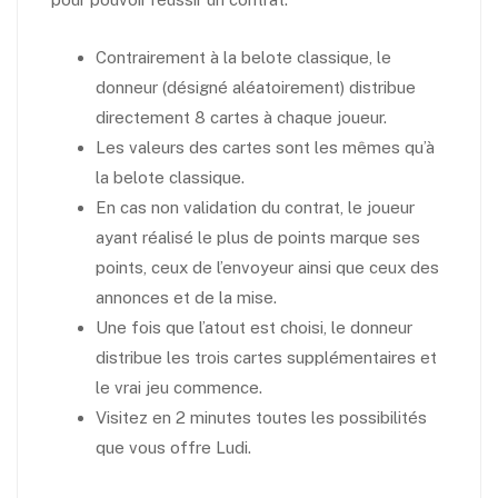
Contrairement à la belote classique, le
donneur (désigné aléatoirement) distribue
directement 8 cartes à chaque joueur.
Les valeurs des cartes sont les mêmes qu’à
la belote classique.
En cas non validation du contrat, le joueur
ayant réalisé le plus de points marque ses
points, ceux de l’envoyeur ainsi que ceux des
annonces et de la mise.
Une fois que l’atout est choisi, le donneur
distribue les trois cartes supplémentaires et
le vrai jeu commence.
Visitez en 2 minutes toutes les possibilités
que vous offre Ludi.