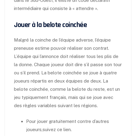
dans le Sud-Ouest, il existe un code déclaratif
intermédiaire qui consiste à « attendre ».
Jouer à la belote coinchée
Malgré la coinche de l’équipe adverse, l’équipe
preneuse estime pouvoir réaliser son contrat.
L’équipe qui l’annonce doit réaliser tous les plis de
la donne. Chaque joueur doit dire s’il passe son tour
ou s’il prend. La belote coinchée se joue à quatre
joueurs répartis en deux équipes de deux. La
belote coinchée, comme la belote du reste, est un
jeu typiquement français, mais qui se joue avec
des règles variables suivant les régions.
Pour jouer gratuitement contre d’autres
joueurs,suivez ce lien.