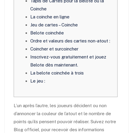
Tapis de Cartes pour la Belote ou la
Coinche
La coinche en ligne
Jeu de cartes – Coinche
Belote coinchée
Ordre et valeurs des cartes non-atout :
Coincher et surcoincher
Inscrivez-vous gratuitement et jouez
Belote dès maintenant.
La belote coinchée à trois
Le jeu :
L’un après l’autre, les joueurs décident ou non
d’annoncer la couleur de l’atout et le nombre de
points qu’ils pensent pouvoir réaliser. Suivez notre
Blog officiel, pour recevoir des informations