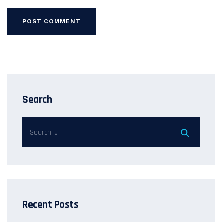
Search
Recent Posts