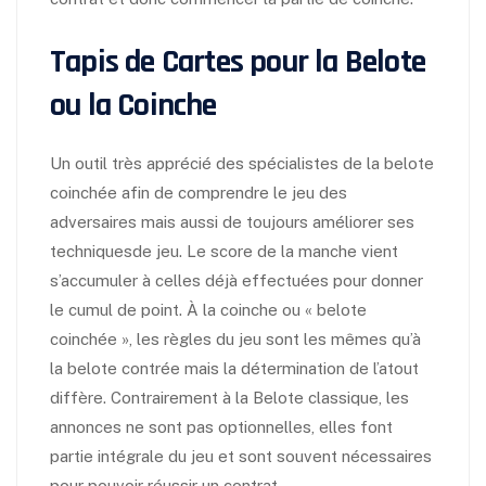
Tapis de Cartes pour la Belote
ou la Coinche
Un outil très apprécié des spécialistes de la belote
coinchée afin de comprendre le jeu des
adversaires mais aussi de toujours améliorer ses
techniquesde jeu. Le score de la manche vient
s’accumuler à celles déjà effectuées pour donner
le cumul de point. À la coinche ou « belote
coinchée », les règles du jeu sont les mêmes qu’à
la belote contrée mais la détermination de l’atout
diffère. Contrairement à la Belote classique, les
annonces ne sont pas optionnelles, elles font
partie intégrale du jeu et sont souvent nécessaires
pour pouvoir réussir un contrat.