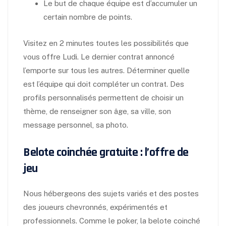
Le but de chaque équipe est d’accumuler un
certain nombre de points.
Visitez en 2 minutes toutes les possibilités que
vous offre Ludi. Le dernier contrat annoncé
l’emporte sur tous les autres. Déterminer quelle
est l’équipe qui doit compléter un contrat. Des
profils personnalisés permettent de choisir un
thème, de renseigner son âge, sa ville, son
message personnel, sa photo.
Belote coinchée gratuite : l’offre de
jeu
Nous hébergeons des sujets variés et des postes
des joueurs chevronnés, expérimentés et
professionnels. Comme le poker, la belote coinché