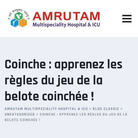
Skip
to
content
Coinche : apprenez les
règles du jeu de la
belote coinchée !
AMRUTAM MULTISPECIALITY HOSPITAL & ICU
>
BLOG CLASSIC
>
UNCATEGORIZED
>
COINCHE : APPRENEZ LES RÈGLES DU JEU DE LA
BELOTE COINCHÉE !