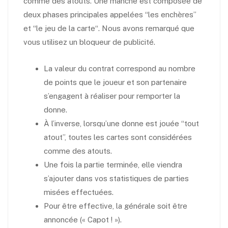
comme des atouts. Une manche est composée de
deux phases principales appelées “les enchères”
et “le jeu de la carte“. Nous avons remarqué que
vous utilisez un bloqueur de publicité.
La valeur du contrat correspond au nombre
de points que le joueur et son partenaire
s’engagent à réaliser pour remporter la
donne.
À l’inverse, lorsqu’une donne est jouée “tout
atout”, toutes les cartes sont considérées
comme des atouts.
Une fois la partie terminée, elle viendra
s’ajouter dans vos statistiques de parties
misées effectuées.
Pour être effective, la générale soit être
annoncée (« Capot ! »).