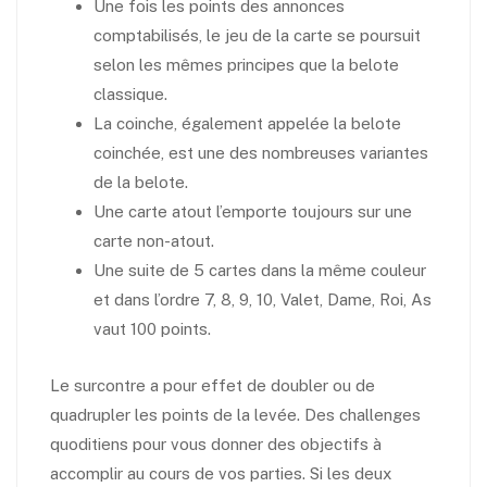
Une fois les points des annonces
comptabilisés, le jeu de la carte se poursuit
selon les mêmes principes que la belote
classique.
La coinche, également appelée la belote
coinchée, est une des nombreuses variantes
de la belote.
Une carte atout l’emporte toujours sur une
carte non-atout.
Une suite de 5 cartes dans la même couleur
et dans l’ordre 7, 8, 9, 10, Valet, Dame, Roi, As
vaut 100 points.
Le surcontre a pour effet de doubler ou de
quadrupler les points de la levée. Des challenges
quoditiens pour vous donner des objectifs à
accomplir au cours de vos parties. Si les deux