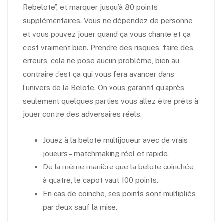
Rebelote”, et marquer jusqu’à 80 points
supplémentaires. Vous ne dépendez de personne
et vous pouvez jouer quand ça vous chante et ça
c’est vraiment bien. Prendre des risques, faire des
erreurs, cela ne pose aucun problème, bien au
contraire c’est ça qui vous fera avancer dans
l’univers de la Belote. On vous garantit qu’après
seulement quelques parties vous allez être prêts à
jouer contre des adversaires réels.
Jouez à la belote multijoueur avec de vrais
joueurs – matchmaking réel et rapide.
De la même manière que la belote coinchée
à quatre, le capot vaut 100 points.
En cas de coinche, ses points sont multipliés
par deux sauf la mise.