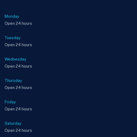
Monday
Open 24 hours
Tuesday
Open 24 hours
Wednesday
Open 24 hours
Thursday
Open 24 hours
Friday
Open 24 hours
Saturday
Open 24 hours