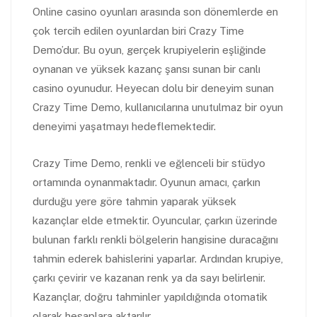
Online casino oyunları arasında son dönemlerde en
çok tercih edilen oyunlardan biri Crazy Time
Demo’dur. Bu oyun, gerçek krupiyelerin eşliğinde
oynanan ve yüksek kazanç şansı sunan bir canlı
casino oyunudur. Heyecan dolu bir deneyim sunan
Crazy Time Demo, kullanıcılarına unutulmaz bir oyun
deneyimi yaşatmayı hedeflemektedir.
Crazy Time Demo, renkli ve eğlenceli bir stüdyo
ortamında oynanmaktadır. Oyunun amacı, çarkın
durduğu yere göre tahmin yaparak yüksek
kazançlar elde etmektir. Oyuncular, çarkın üzerinde
bulunan farklı renkli bölgelerin hangisine duracağını
tahmin ederek bahislerini yaparlar. Ardından krupiye,
çarkı çevirir ve kazanan renk ya da sayı belirlenir.
Kazançlar, doğru tahminler yapıldığında otomatik
olarak hesaplara aktarılır.