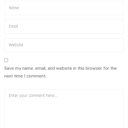
Save my name, email, and website in this browser for the
next time I comment.