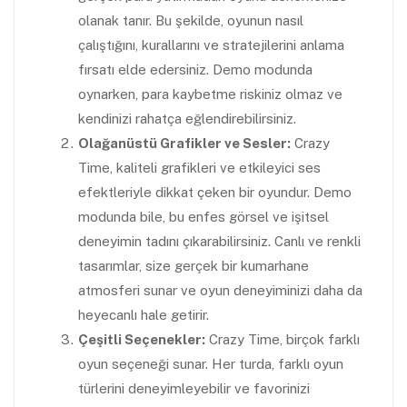
olanak tanır. Bu şekilde, oyunun nasıl
çalıştığını, kurallarını ve stratejilerini anlama
fırsatı elde edersiniz. Demo modunda
oynarken, para kaybetme riskiniz olmaz ve
kendinizi rahatça eğlendirebilirsiniz.
Olağanüstü Grafikler ve Sesler:
Crazy
Time, kaliteli grafikleri ve etkileyici ses
efektleriyle dikkat çeken bir oyundur. Demo
modunda bile, bu enfes görsel ve işitsel
deneyimin tadını çıkarabilirsiniz. Canlı ve renkli
tasarımlar, size gerçek bir kumarhane
atmosferi sunar ve oyun deneyiminizi daha da
heyecanlı hale getirir.
Çeşitli Seçenekler:
Crazy Time, birçok farklı
oyun seçeneği sunar. Her turda, farklı oyun
türlerini deneyimleyebilir ve favorinizi