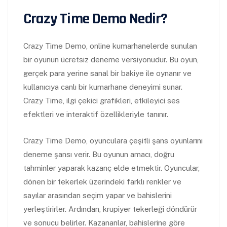
Crazy Time Demo Nedir?
Crazy Time Demo, online kumarhanelerde sunulan
bir oyunun ücretsiz deneme versiyonudur. Bu oyun,
gerçek para yerine sanal bir bakiye ile oynanır ve
kullanıcıya canlı bir kumarhane deneyimi sunar.
Crazy Time, ilgi çekici grafikleri, etkileyici ses
efektleri ve interaktif özellikleriyle tanınır.
Crazy Time Demo, oyunculara çeşitli şans oyunlarını
deneme şansı verir. Bu oyunun amacı, doğru
tahminler yaparak kazanç elde etmektir. Oyuncular,
dönen bir tekerlek üzerindeki farklı renkler ve
sayılar arasından seçim yapar ve bahislerini
yerleştirirler. Ardından, krupiyer tekerleği döndürür
ve sonucu belirler. Kazananlar, bahislerine göre