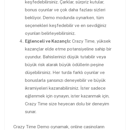
keşfedebilirsiniz. Çarklar, sürpriz kutular,
bonus oyunlar ve çok daha fazlası sizleri
bekliyor. Demo modunda oynarken, tüm
seçenekleri keşfedebilir ve en sevdiğiniz
oyunları belirleyebilirsiniz.
Eğlenceli ve Kazançlı:
Crazy Time, yüksek
kazançlar elde etme potansiyeline sahip bir
oyundur. Bahislerinizi düşük tutabilir veya
büyük risk alarak büyük ödüllerin peşine
düşebilirsiniz. Her turda farklı oyunlar ve
bonuslarla şansınızı deneyebilir ve büyük
ikramiyeleri kazanabilirsiniz. İster sadece
eğlenmek için oynayın, ister kazanmak için,
Crazy Time size heyecan dolu bir deneyim
sunar.
Crazy Time Demo oynamak, online casinoların