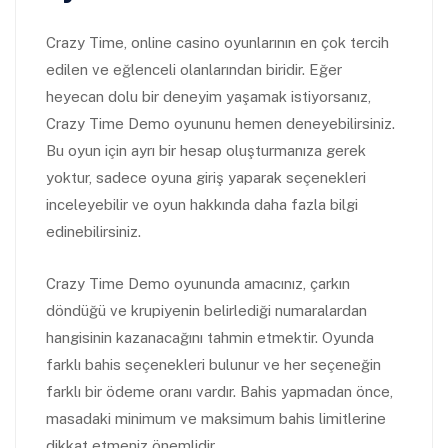
Crazy Time, online casino oyunlarının en çok tercih
edilen ve eğlenceli olanlarından biridir. Eğer
heyecan dolu bir deneyim yaşamak istiyorsanız,
Crazy Time Demo oyununu hemen deneyebilirsiniz.
Bu oyun için ayrı bir hesap oluşturmanıza gerek
yoktur, sadece oyuna giriş yaparak seçenekleri
inceleyebilir ve oyun hakkında daha fazla bilgi
edinebilirsiniz.
Crazy Time Demo oyununda amacınız, çarkın
döndüğü ve krupiyenin belirlediği numaralardan
hangisinin kazanacağını tahmin etmektir. Oyunda
farklı bahis seçenekleri bulunur ve her seçeneğin
farklı bir ödeme oranı vardır. Bahis yapmadan önce,
masadaki minimum ve maksimum bahis limitlerine
dikkat etmeniz önemlidir.