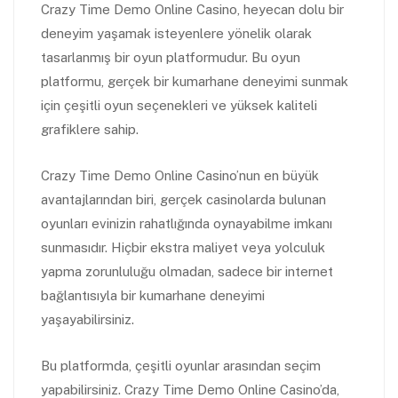
Crazy Time Demo Online Casino, heyecan dolu bir
deneyim yaşamak isteyenlere yönelik olarak
tasarlanmış bir oyun platformudur. Bu oyun
platformu, gerçek bir kumarhane deneyimi sunmak
için çeşitli oyun seçenekleri ve yüksek kaliteli
grafiklere sahip.
Crazy Time Demo Online Casino’nun en büyük
avantajlarından biri, gerçek casinolarda bulunan
oyunları evinizin rahatlığında oynayabilme imkanı
sunmasıdır. Hiçbir ekstra maliyet veya yolculuk
yapma zorunluluğu olmadan, sadece bir internet
bağlantısıyla bir kumarhane deneyimi
yaşayabilirsiniz.
Bu platformda, çeşitli oyunlar arasından seçim
yapabilirsiniz. Crazy Time Demo Online Casino’da,