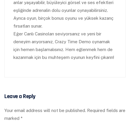
anlar yaşayabilir, büyüleyici görsel ve ses efektleri
eşliğinde adrenalin dolu oyunlar oynayabilirsiniz.
Ayrıca oyun, birçok bonus oyunu ve yüksek kazanç
fırsatları sunar.
Eğer Canlı Casinoları seviyorsanız ve yeni bir
deneyim arıyorsanız, Crazy Time Demo oynamak
için hemen başlamalısınız. Hem eğlenmek hem de
kazanmak için bu muhteşem oyunun keyfini çıkarın!
Leave a Reply
Your email address will not be published.
Required fields are
marked
*