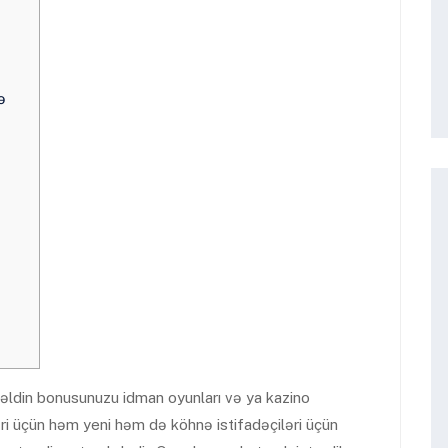
ə
ldin bonusunuzu idman oyunları və ya kazino
ri üçün həm yeni həm də köhnə istifadəçiləri üçün