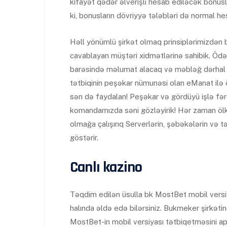
kifayət qədər əlverişli hesab ediləcək bonu
ki, bonusların dövriyyə tələbləri də normal hes
Həll yönümlü şirkət olmaq prinsiplərimizdən bi
cavablayan müştəri xidmətlərinə sahibik. Ödə
barəsində məlumat alacaq və məbləğ dərhal b
tətbiqinin peşəkar nümunəsi olan eManat ilə ö
sən də faydalan! Peşəkar və gördüyü işlə fə
komandamızda səni gözləyirik! Hər zaman ölkə
olmağa çalışırıq Serverlərin, şəbəkələrin və t
göstərir.
Canlı kazino
Təqdim edilən üsulla bk MostBet mobil versi
halında əldə edə bilərsiniz. Bukmeker şirkəti
MostBet-in mobil versiyası tətbiqetməsini apk