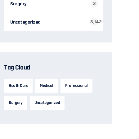
Surgery
2
Uncategorized
3,142
Tag Cloud
Heath Care
Medical
Professional
Surgery
Uncategorized