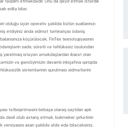
slar təqdim etməkdədir. Onu da qeyd etmək istərdik
ab edilə bilər.
ri olduğu üçün operativ şəkildə bütün suallarınızı
niş etdiyiniz anda xidmət təminatçısı ödəniş
alansınıza köçürüləcək. FinTex texnologiyasının
dənişlərin sadə, sürətli və təhlükəsiz üsulundan
rq yaratmaq istəyən əməkdaşlardan ibarət olan
mizin və gəncliyimizin davamlı inkişafına qatqıda
əhlükəsizlik sistemlərinin qurulması xidmətlərini
yası tətbiqetməsini birbaşa olaraq saytdan apk
ndə daxil olub axtarış etmək, bukmeker şirkətinin
 versiyasını asan şəkildə əldə edə biləcəksiniz.