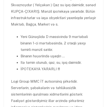
Skvaznoydur ( Yelçəkən ) Qaz su işıq daimidir, sənəd
KUPÇA-ÇIXARIŞ. Mənzil ipotekaya yararlıdır. Bütün
infrastrukturlar və iaşə obyektləri yaxınlıqda yerləşir
Məktəb, Bağça, Market və s.
Yeni Günəşlidə D massivində 9 mərtəbəli
binanın 1-ci mərtəbəsində, 2 otaqlı yaxşı
təmirli mənzil satılır.
Binanın həyətində uşaqlrı …
Ilə təmin olunub, qaz, su, işıq daimidir.
İPOTEKAYA YARARLI !!!
Logi Group MMC İT autsorsinq şirkətidir.
Serverlərin, şəbəkələrin və təhlükəsizlik
sistemlərinin qurulması xidmətlərini göstərir.
Fəaliyət göstərdiyimiz illər ərzində şirkətimiz