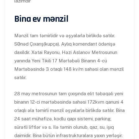
lazımdır
Bina ev mənzil
Mənzil tam təmirlidir və əşyalarla birlikdə satılır.
SƏnəd Çıxarış(kupça). Aylıq komendant ödənişə
daxildir. Xətai Rayonu, Həzi Aslanov Metrosunun
yanında Yeni Tikili 17 Mərtəbəli Binanın 4-cü
Mərtəbəsində 3 otaqlı 148 kv/m sahəsi olan mənzil
satılır.
28 may metrosunun tam çıxışında elit təbəqəli yeni
binanın 12-ci mərtəbəsində sahəsi 172kvm qanuni 4
otaqlı əla təmirli mənzil əşyalarla birlikdə satılır. Bina
24 saat mühafizə, kodlu qapı sistemi, parking,
sürətli liftlər və s. Ilə təmin olunub, qaz, su, işıq
daimidir. Bina bütün infrastrukturalara yaxın yerləşir.