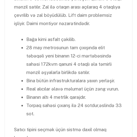
mənzil satılır. Zal ilə otaqın arası açılaraq 4 otaqlıya
çevrilib və zal böyüdülüb. Lift daim problemsiz
işliyir. Daimi montiyor nəzarətindədir.
Bağa kimi asfalt çəkilib.
28 may metrosunun tam çıxışında elit
təbəqəli yeni binanın 12-ci mərtəbəsində
sahəsi 172kvm qanuni 4 otaqlı əla təmirli
mənzil əşyalarla birlikdə satılır.
Bina bütün infrastrukturalara yaxın yerləşir.
Real alıcılar əlavə məlumat üçün zəng vurun.
Binanın altı 4 metrlik qarajdır.
Torpaq sahəsi çıxarış ilə 24 sotdur,əslində 33
sot.
Satıcı tipini seçmək üçün sistmə daxil olmaq