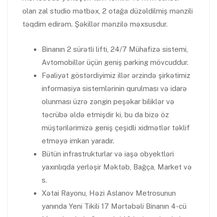
olan zal studio mətbəx, 2 otağa düzəldilmiş mənzili
təqdim edirəm. Şəkillər mənzilə məxsusdur.
Binanın 2 sürətli lifti, 24/7 Mühafizə sistemi,
Avtomobillər üçün geniş parking mövcuddur.
Fəaliyət göstərdiyimiz illər ərzində şirkətimiz
informasiya sistemlərinin qurulması və idarə
olunması üzrə zəngin peşəkar biliklər və
təcrübə əldə etmişdir ki, bu da bizə öz
müştərilərimizə geniş çeşidli xidmətlər təklif
etməyə imkan yaradır.
Bütün infrastrukturlar və iaşə obyektləri
yaxınlıqda yerləşir Məktəb, Bağça, Market və
s.
Xətai Rayonu, Həzi Aslanov Metrosunun
yanında Yeni Tikili 17 Mərtəbəli Binanın 4-cü