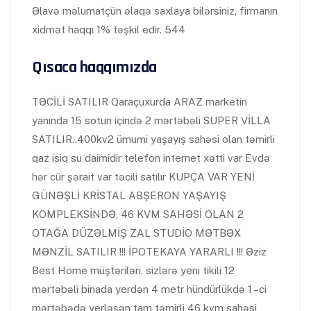
Əlavə məlumatçün əlaqə saxlaya bilərsiniz, firmanın
xidmət haqqı 1% təşkil edir. 544
Qısaca haqqımızda
TƏCİLİ SATILIR Qaraçuxurda ARAZ marketin
yanında 15 sotun içində 2 mərtəbəli SUPER VİLLA
SATILIR..400kv2 ümumi yaşayış sahəsi olan təmirli
qaz isiq su daimidir telefon internet xətti var Evdə
hər cür şərait var təcili satılır KUPÇA VAR YENİ
GÜNƏŞLİ KRİSTAL ABŞERON YAŞAYIŞ
KOMPLEKSİNDƏ, 46 KVM SAHƏSİ OLAN 2
OTAĞA DÜZƏLMİŞ ZAL STUDİO MƏTBƏX
MƏNZİL SATILIR !!! İPOTEKAYA YARARLI !!! Əziz
Best Home müştəriləri, sizlərə yeni tikili 12
mərtəbəli binada yerdən 4 metr hündürlükdə 1 –ci
mərtəbədə yerləşən tam təmirli 46 kvm sahəsi