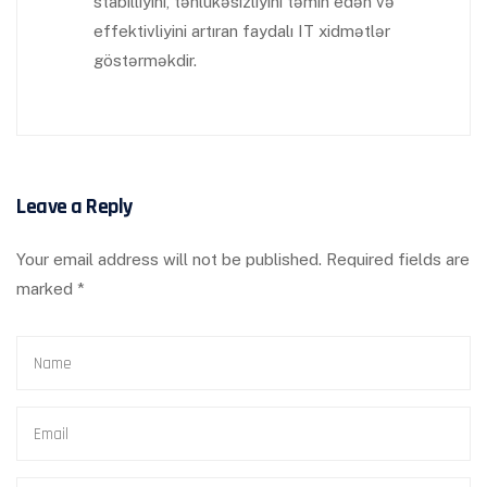
stabilliyini, təhlükəsizliyini təmin edən və
effektivliyini artıran faydalı IT xidmətlər
göstərməkdir.
Leave a Reply
Your email address will not be published.
Required fields are
marked
*