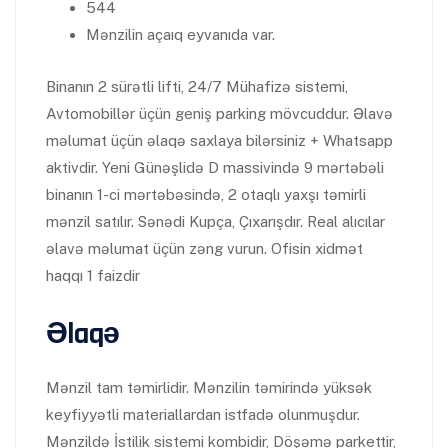
544
Mənzilin açaıq eyvanıda var.
Binanın 2 sürətli lifti, 24/7 Mühafizə sistemi,
Avtomobillər üçün geniş parking mövcuddur. Əlavə
məlumat üçün əlaqə saxlaya bilərsiniz + Whatsapp
aktivdir. Yeni Günəşlidə D massivində 9 mərtəbəli
binanın 1-ci mərtəbəsində, 2 otaqlı yaxşı təmirli
mənzil satılır. Sənədi Kupça, Çıxarışdır. Real alıcılar
əlavə məlumat üçün zəng vurun. Ofisin xidmət
haqqı 1 faizdir
Əlaqə
Mənzil tam təmirlidir. Mənzilin təmirində yüksək
keyfiyyətli materiallardan istfadə olunmuşdur.
Mənzildə İstilik sistemi kombidir, Döşəmə parkettir,