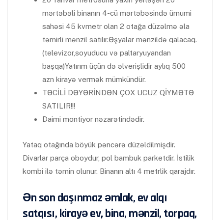
mərtəbəli binanın 4-cü mərtəbəsində ümumi
sahəsi 45 kvmetr olan 2 otağa düzəlmə əla
təmirli mənzil satılır.Əşyalar mənzildə qalacaq.
(televizor,soyuducu və paltaryuyandan
başqa)Yatırım üçün də əlverişlidir aylıq 500
azn kirayə vermək mümkündür.
TƏCİLİ DƏYƏRİNDƏN ÇOX UCUZ QİYMƏTƏ
SATILIR!!!
Daimi montiyor nəzarətindədir.
Yataq otağında böyük pəncərə düzəldilmişdir.
Divarlar parça oboydur, pol bambuk parketdir. İstilik
kombi ilə təmin olunur. Binanın altı 4 metrlik qarajdır.
Ən son daşınmaz əmlak, ev alqı
satqısı, kirayə ev, bina, mənzil, torpaq,