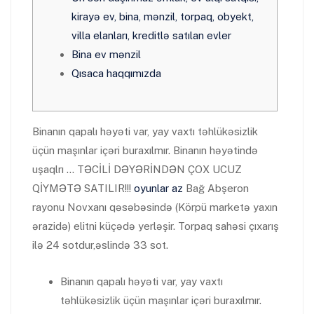
kirayə ev, bina, mənzil, torpaq, obyekt,
villa elanları, kreditlə satılan evler
Bina ev mənzil
Qısaca haqqımızda
Binanın qapalı həyəti var, yay vaxtı təhlükəsizlik
üçün maşınlar içəri buraxılmır. Binanın həyətində
uşaqlrı … TƏCİLİ DƏYƏRİNDƏN ÇOX UCUZ
QİYMƏTƏ SATILIR!!!
oyunlar az
Bağ Abşeron
rayonu Novxanı qəsəbəsində (Körpü marketə yaxın
ərazidə) elitni küçədə yerləşir. Torpaq sahəsi çıxarış
ilə 24 sotdur,əslində 33 sot.
Binanın qapalı həyəti var, yay vaxtı
təhlükəsizlik üçün maşınlar içəri buraxılmır.