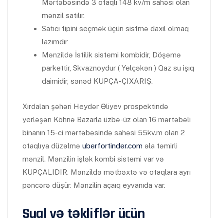
Mərtəbəsində 3 otaqlı 148 kv/m sahəsi olan
mənzil satılır.
Satıcı tipini seçmək üçün sistmə daxil olmaq
lazımdır
Mənzildə İstilik sistemi kombidir, Döşəmə
parkettir, Skvaznoydur ( Yelçəkən ) Qaz su işıq
daimidir, sənəd KUPÇA-ÇIXARIŞ.
Xırdalan şəhəri Heydər Əliyev prospektində
yerləşən Köhnə Bazarla üzbə-üz olan 16 mərtəbəli
binanın 15-ci mərtəbəsində sahəsi 55kv.m olan 2
otaqlıya düzəlmə
uberfortinder.com
əla təmirli
mənzil. Mənzilin işlək kombi sistemi var və
KUPÇALIDIR. Mənzildə mətbəxtə və otaqlara ayrı
pəncərə düşür. Mənzilin açaıq eyvanıda var.
Sual və təkliflər üçün