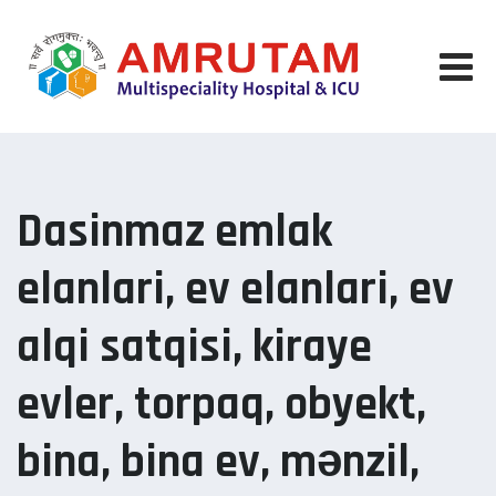
Skip
to
content
Dasinmaz emlak
elanlari, ev elanlari, ev
alqi satqisi, kiraye
evler, torpaq, obyekt,
bina, bina ev, mənzil,