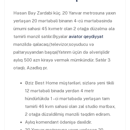
Həsən Bəy Zərdabi küç. 20 Yanvar metrosuna yaxın
yerləşən 20 mərtəbəli binanın 4-cü mərtəbəsində
ümumi sahəsi 45 kvmetr olan 2 otağa düzəlmə əla
təmirli mənzil satılır.Əşyalar
aviator qeydiyyat
mənzildə qalacaq.(televizor,soyuducu və
paltaryuyandan başqa)Yatırım üçün də əlverişlidir
aylıq 500 azn kirayə vermək mümkündür. Satılır 3
otaqlı, Azadlıq pr.
Əziz Best Home müştəriləri, sizlərə yeni tikili
12 mərtəbəli binada yerdən 4 metr
hündürlükdə 1 –ci mərtəbədə yerləşən tam
təmirli 46 kvm sahəsi olan zal studio mətbəx,
2 otağa düzəldilmiş mənzili təqdim edirəm.
Aylıq komendant ödənişə daxildir.
20 Yanvar metrosuna yaxın yerləşən 20