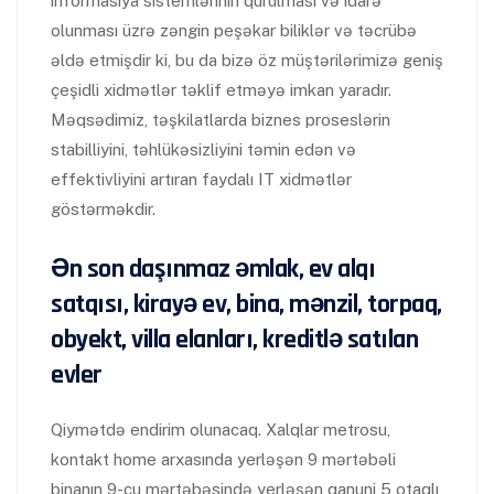
informasiya sistemlərinin qurulması və idarə
olunması üzrə zəngin peşəkar biliklər və təcrübə
əldə etmişdir ki, bu da bizə öz müştərilərimizə geniş
çeşidli xidmətlər təklif etməyə imkan yaradır.
Məqsədimiz, təşkilatlarda biznes proseslərin
stabilliyini, təhlükəsizliyini təmin edən və
effektivliyini artıran faydalı IT xidmətlər
göstərməkdir.
Ən son daşınmaz əmlak, ev alqı
satqısı, kirayə ev, bina, mənzil, torpaq,
obyekt, villa elanları, kreditlə satılan
evler
Qiymətdə endirim olunacaq. Xalqlar metrosu,
kontakt home arxasında yerləşən 9 mərtəbəli
binanın 9-cu mərtəbəsində yerləşən qanuni 5 otaqlı