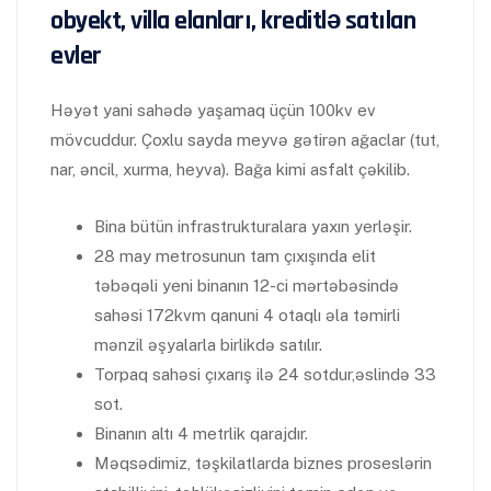
obyekt, villa elanları, kreditlə satılan
evler
Həyət yani sahədə yaşamaq üçün 100kv ev
mövcuddur. Çoxlu sayda meyvə gətirən ağaclar (tut,
nar, əncil, xurma, heyva). Bağa kimi asfalt çəkilib.
Bina bütün infrastrukturalara yaxın yerləşir.
28 may metrosunun tam çıxışında elit
təbəqəli yeni binanın 12-ci mərtəbəsində
sahəsi 172kvm qanuni 4 otaqlı əla təmirli
mənzil əşyalarla birlikdə satılır.
Torpaq sahəsi çıxarış ilə 24 sotdur,əslində 33
sot.
Binanın altı 4 metrlik qarajdır.
Məqsədimiz, təşkilatlarda biznes proseslərin