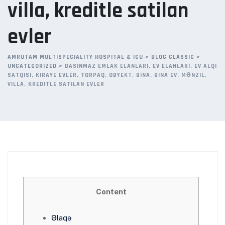
villa, kreditle satilan
evler
AMRUTAM MULTISPECIALITY HOSPITAL & ICU
>
BLOG CLASSIC
>
UNCATEGORIZED
>
DASINMAZ EMLAK ELANLARI, EV ELANLARI, EV ALQI
SATQISI, KIRAYE EVLER, TORPAQ, OBYEKT, BINA, BINA EV, MƏNZIL,
VILLA, KREDITLE SATILAN EVLER
Content
Əlaqə