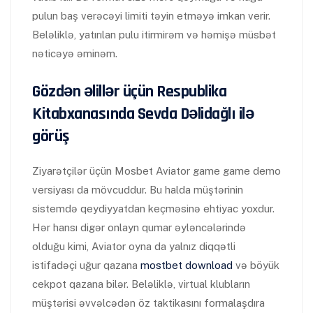
pulun baş verəcəyi limiti təyin etməyə imkan verir.
Beləliklə, yatırılan pulu itirmirəm və həmişə müsbət
nəticəyə əminəm.
Gözdən əlillər üçün Respublika
Kitabxanasında Sevda Dəlidağlı ilə
görüş
Ziyarətçilər üçün Mosbet Aviator game game demo
versiyası da mövcuddur. Bu halda müştərinin
sistemdə qeydiyyatdan keçməsinə ehtiyac yoxdur.
Hər hansı digər onlayn qumar əyləncələrində
olduğu kimi, Aviator oyna da yalnız diqqətli
istifadəçi uğur qazana
mostbet download
və böyük
cekpot qazana bilər. Beləliklə, virtual klubların
müştərisi əvvəlcədən öz taktikasını formalaşdıra