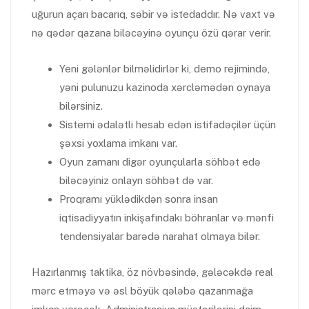
uğurun açarı bacarıq, səbir və istedaddır. Nə vaxt və
nə qədər qazana biləcəyinə oyunçu özü qərar verir.
Yeni gələnlər bilməlidirlər ki, demo rejimində,
yəni pulunuzu kazinoda xərcləmədən oynaya
bilərsiniz.
Sistemi ədalətli hesab edən istifadəçilər üçün
şəxsi yoxlama imkanı var.
Oyun zamanı digər oyunçularla söhbət edə
biləcəyiniz onlayn söhbət də var.
Proqramı yüklədikdən sonra insan
iqtisadiyyatın inkişafındakı böhranlar və mənfi
tendensiyalar barədə narahat olmaya bilər.
Hazırlanmış taktika, öz növbəsində, gələcəkdə real
mərc etməyə və əsl böyük qələbə qazanmağa