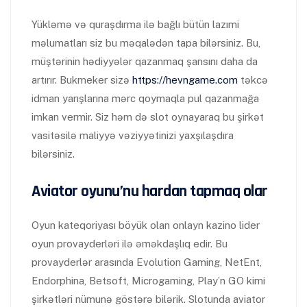
Yükləmə və quraşdırma ilə bağlı bütün lazımi
məlumatları siz bu məqalədən tapa bilərsiniz. Bu,
müştərinin hədiyyələr qazanmaq şansını daha da
artırır. Bukmeker sizə
https://hevngame.com
təkcə
idman yarışlarına mərc qoymaqla pul qazanmağa
imkan vermir. Siz həm də slot oynayaraq bu şirkət
vasitəsilə maliyyə vəziyyətinizi yaxşılaşdıra
bilərsiniz.
Aviator oyunu’nu hardan tapmaq olar
Oyun kateqoriyası böyük olan onlayn kazino lider
oyun provayderləri ilə əməkdaşlıq edir. Bu
provayderlər arasında Evolution Gaming, NetEnt,
Endorphina, Betsoft, Microgaming, Play’n GO kimi
şirkətləri nümunə göstərə bilərik. Slotunda aviator