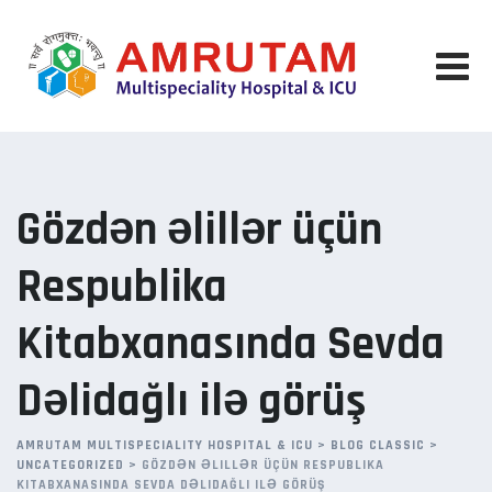
Skip
to
content
Gözdən əlillər üçün
Respublika
Kitabxanasında Sevda
Dəlidağlı ilə görüş
AMRUTAM MULTISPECIALITY HOSPITAL & ICU
>
BLOG CLASSIC
>
UNCATEGORIZED
>
GÖZDƏN ƏLILLƏR ÜÇÜN RESPUBLIKA
KITABXANASINDA SEVDA DƏLIDAĞLI ILƏ GÖRÜŞ