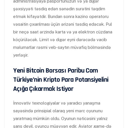
administrasiyaya pasportunuzun və ya digər
şəxsiyyəti təsdiq edən sənədin surətini təqdim
etmək kifayətdir. Bundan sonra kazino operatoru
vəsaitin çıxarılması üçün ərizəni təsdiq edəcək. Pul
bir neçə saat ərzində karta və ya elektron cüzdana
köçürüləcək. Limit və digər eyni dərəcədə vacib
məlumatlar rəsmi veb-saytın müvafiq bölməsində
yerləşir.
Yeni Bitcoin Borsası Paribu Com
Türkiye’nin Kripto Para Potansiyelini
Açığa Çıkarmak Istiyor
İnnovativ texnologiyalar və yaradıcı yanaşma
sayəsində prinsipial olaraq yeni mərc oyununu
yaratmaq mümkün oldu. Oyunun nəticəsini yalnız
şans deyil, oyunçu müəyyən edir. Aviator game-də