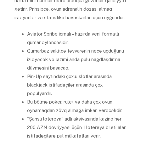
hətta minimum bir mərc olduqca gözəl bir qalibiyyət
gətirir. Prinsipcə, oyun adrenalin dozası almaq
istəyənlər və statistika həvəskarları üçün uyğundur.
Aviator Spribe icmalı – hazırda yeni formatlı
qumar əyləncəsidir.
Qumarbaz sakitcə təyyarənin necə uçduğunu
izləyəcək və lazımi anda pulu nağdlaşdırma
düyməsini basacaq.
Pin-Up saytındakı çoxlu slotlar arasında
blackjack istifadəçilər arasında çox
populyardır.
Bu bölmə poker, rulet və daha çox oyun
oynamaqdan zövq almağa imkan verəcəkdir.
“Şanslı lotereya” adlı aksiyasında kazino hər
200 AZN dövriyyəsi üçün 1 lotereya bileti alan
istifadəçilərə pul mükafatları verir.