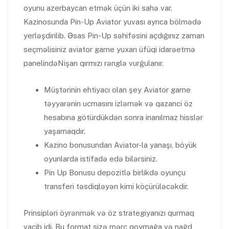
oyunu azerbaycan etmək üçün iki sahə var.
Kazinosunda Pin-Up Aviator yuvası ayrıca bölmədə
yerləşdirilib. Əsas Pin-Up səhifəsini açdığınız zaman
seçməlisiniz aviator game yuxarı üfüqi idarəetmə
panelindəNişan qırmızı rənglə vurğulanır.
Müştərinin ehtiyacı olan şey Aviator game
təyyarənin ucmasını izləmək və qazanci öz
hesabına götürdükdən sonra inanılmaz hisslər
yaşamaqdır.
Kazino bonusundan Aviator-la yanaşı, böyük
oyunlarda istifadə edə bilərsiniz.
Pin Up Bonusu depozitlə birlikdə oyunçu
transferi təsdiqləyən kimi köçürüləcəkdir.
Prinsipləri öyrənmək və öz strategiyanızı qurmaq
vacib idi. Bu format sizə mərc qoymağa və nağd