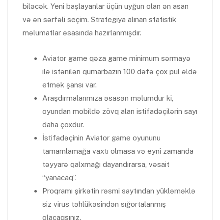
biləcək. Yeni başlayanlar üçün uyğun olan ən asan
və ən sərfəli seçim. Strategiya alınan statistik
məlumatlar əsasında hazırlanmışdır.
Aviator game qəza game minimum sərmayə
ilə istənilən qumarbazın 100 dəfə çox pul əldə
etmək şansı var.
Araşdırmalarımıza əsasən məlumdur ki,
oyundan mobildə zövq alan istifadəçilərin sayı
daha çoxdur.
İstifadəçinin Aviator game oyununu
tamamlamağa vaxtı olmasa və eyni zamanda
təyyarə qalxmağı dayandırarsa, vəsait
“yanacaq”.
Proqramı şirkətin rəsmi saytından yükləməklə
siz virus təhlükəsindən sığortalanmış
olacaqsınız.