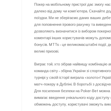
Покер на мобільному пристрої дає змогу на
далеко від дому чи комп’ютера. Скачайте дод
поїздки. Ми не зберігаємо даних ваших дебе
для поповнення ігрового рахунку та виведенн
дозволяють визначитися із вибором покерної
коментарі інших користувачів можуть допомо
бонусів. MTTs – це великомасштабні події, де 
великі призові.
Виграє той, хто зібрав найвищу комбінацію 
команда світу – збірна України зі спортивно
турнірі у своїй історії виграла «золото»! Укр
матч-покеру в Дубліні. В боротьбі з досвідч
Для посилення безпеки на Poker-Bet можна 
вимагає введення унікального коду доступу 
обмежень доступу, користувачі зможуть вик