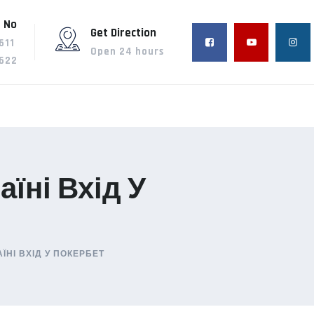
 No
Get Direction
611
Open 24 hours
622
аїні Вхід У
ЇНІ ВХІД У ПОКЕРБЕТ