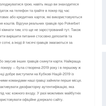
солоджуватися грою, навіть якщо ви знаходитеся
аток на телефон та грайте в покер під час
тових або кредитних карток, які використовуються
я коштів. Відгуки реальних гравців про Pokerbet
 кімнати тим, хто ще не зарєстрований тут. Також
гти вирішити питання стосовно депозитів та
сотні, а іноді й тисячі гравців змагаються за
або змусив інших гравців скинути карти. Найкраща
го покеру — була створена 2019 року і в першому ж
аїнці добре виступили на Кубкові Націй-2019 із
еними командами наші гравці зайняли перше місце.
активувати двофакторну аутентифікацію, яка
під час кожного входу. У разі можливих майбутніх
ористовувати офіційне дзеркало сайту.