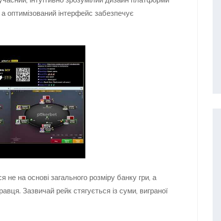
 а оптимізований інтерфейс забезпечує
 не на основі загального розміру банку гри, а
авця. Зазвичай рейк стягується із суми, виграної