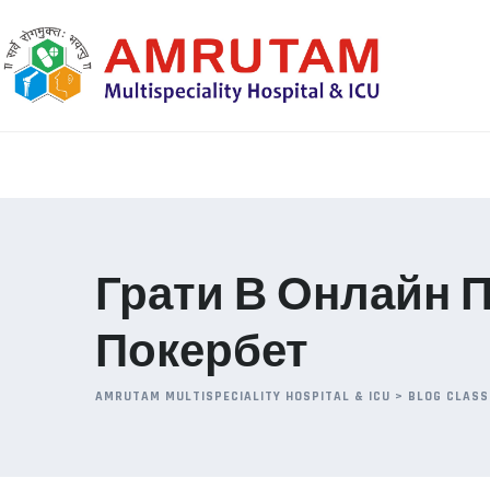
Skip
to
content
Грати В Онлайн По
Покербет
AMRUTAM MULTISPECIALITY HOSPITAL & ICU
>
BLOG CLASS