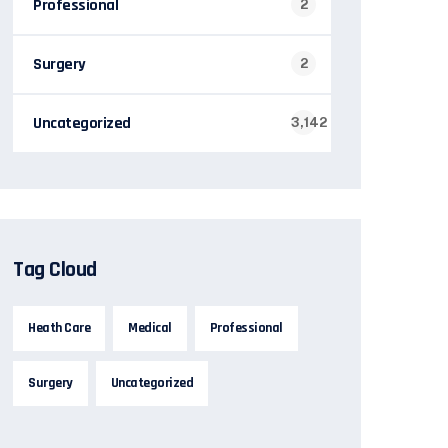
Professional
2
Surgery
2
Uncategorized
3,142
Tag Cloud
Heath Care
Medical
Professional
Surgery
Uncategorized