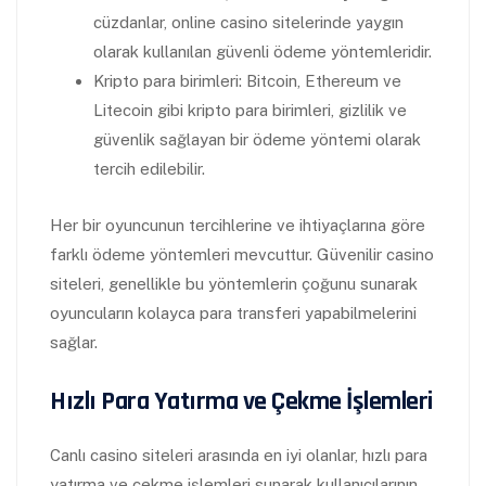
cüzdanlar, online casino sitelerinde yaygın
olarak kullanılan güvenli ödeme yöntemleridir.
Kripto para birimleri: Bitcoin, Ethereum ve
Litecoin gibi kripto para birimleri, gizlilik ve
güvenlik sağlayan bir ödeme yöntemi olarak
tercih edilebilir.
Her bir oyuncunun tercihlerine ve ihtiyaçlarına göre
farklı ödeme yöntemleri mevcuttur. Güvenilir casino
siteleri, genellikle bu yöntemlerin çoğunu sunarak
oyuncuların kolayca para transferi yapabilmelerini
sağlar.
Hızlı Para Yatırma ve Çekme İşlemleri
Canlı casino siteleri arasında en iyi olanlar, hızlı para
yatırma ve çekme işlemleri sunarak kullanıcılarının