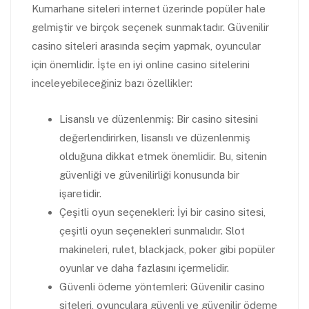
Kumarhane siteleri internet üzerinde popüler hale
gelmiştir ve birçok seçenek sunmaktadır. Güvenilir
casino siteleri arasında seçim yapmak, oyuncular
için önemlidir. İşte en iyi online casino sitelerini
inceleyebileceğiniz bazı özellikler:
Lisanslı ve düzenlenmiş: Bir casino sitesini
değerlendirirken, lisanslı ve düzenlenmiş
olduğuna dikkat etmek önemlidir. Bu, sitenin
güvenliği ve güvenilirliği konusunda bir
işaretidir.
Çeşitli oyun seçenekleri: İyi bir casino sitesi,
çeşitli oyun seçenekleri sunmalıdır. Slot
makineleri, rulet, blackjack, poker gibi popüler
oyunlar ve daha fazlasını içermelidir.
Güvenli ödeme yöntemleri: Güvenilir casino
siteleri, oyunculara güvenli ve güvenilir ödeme