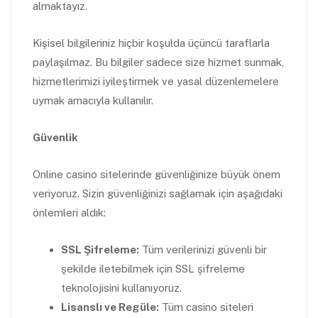
almaktayız.
Kişisel bilgileriniz hiçbir koşulda üçüncü taraflarla
paylaşılmaz. Bu bilgiler sadece size hizmet sunmak,
hizmetlerimizi iyileştirmek ve yasal düzenlemelere
uymak amacıyla kullanılır.
Güvenlik
Online casino sitelerinde güvenliğinize büyük önem
veriyoruz. Sizin güvenliğinizi sağlamak için aşağıdaki
önlemleri aldık:
SSL Şifreleme:
Tüm verilerinizi güvenli bir
şekilde iletebilmek için SSL şifreleme
teknolojisini kullanıyoruz.
Lisanslı ve Regüle:
Tüm casino siteleri