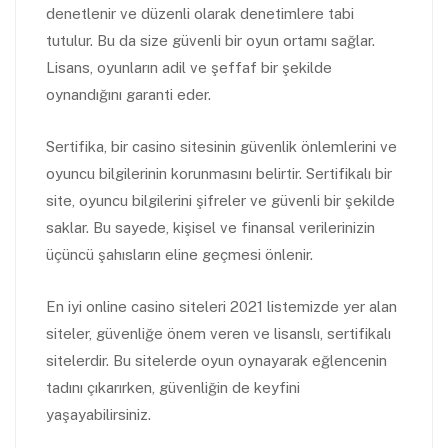
denetlenir ve düzenli olarak denetimlere tabi
tutulur. Bu da size güvenli bir oyun ortamı sağlar.
Lisans, oyunların adil ve şeffaf bir şekilde
oynandığını garanti eder.
Sertifika, bir casino sitesinin güvenlik önlemlerini ve
oyuncu bilgilerinin korunmasını belirtir. Sertifikalı bir
site, oyuncu bilgilerini şifreler ve güvenli bir şekilde
saklar. Bu sayede, kişisel ve finansal verilerinizin
üçüncü şahısların eline geçmesi önlenir.
En iyi online casino siteleri 2021 listemizde yer alan
siteler, güvenliğe önem veren ve lisanslı, sertifikalı
sitelerdir. Bu sitelerde oyun oynayarak eğlencenin
tadını çıkarırken, güvenliğin de keyfini
yaşayabilirsiniz.