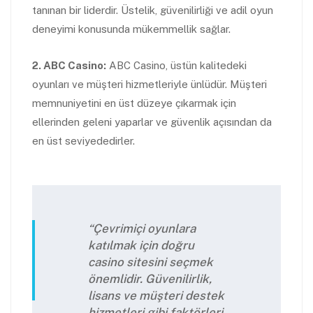
tanınan bir liderdir. Üstelik, güvenilirliği ve adil oyun
deneyimi konusunda mükemmellik sağlar.
2. ABC Casino:
ABC Casino, üstün kalitedeki
oyunları ve müşteri hizmetleriyle ünlüdür. Müşteri
memnuniyetini en üst düzeye çıkarmak için
ellerinden geleni yaparlar ve güvenlik açısından da
en üst seviyededirler.
“Çevrimiçi oyunlara
katılmak için doğru
casino sitesini seçmek
önemlidir. Güvenilirlik,
lisans ve müşteri destek
hizmetleri gibi faktörleri