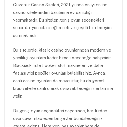
Güvenilir Casino Siteleri, 2021 yılında en iyi online
casino sitelerinden bazılarına ev sahipliği
yapmaktadır. Bu siteler, geniş oyun seçenekleri
sunarak oyunculara eğlenceli ve çeşitli bir deneyim
sunmaktadır.
Bu sitelerde, klasik casino oyunlarından modern ve
yenilikçi oyunlara kadar birçok seçeneğe sahipsiniz.
Blackjack, rulet, poker, slot makineleri ve daha
fazlası gibi popüler oyunları bulabilirsiniz. Ayrıca,
canlı casino oyunları da mevcuttur, bu da gerçek
krupiyelerle canlı olarak oynayabileceğiniz anlamına
gelir.
Bu geniş oyun seçenekleri sayesinde, her türden
oyuncuya hitap eden bir şeyler bulabileceğinizi
garanti ederiz. Hem yeni başlayanlar hem de