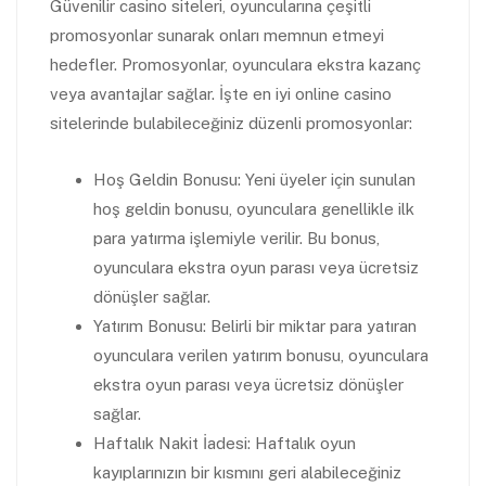
Güvenilir casino siteleri, oyuncularına çeşitli
promosyonlar sunarak onları memnun etmeyi
hedefler. Promosyonlar, oyunculara ekstra kazanç
veya avantajlar sağlar. İşte en iyi online casino
sitelerinde bulabileceğiniz düzenli promosyonlar:
Hoş Geldin Bonusu: Yeni üyeler için sunulan
hoş geldin bonusu, oyunculara genellikle ilk
para yatırma işlemiyle verilir. Bu bonus,
oyunculara ekstra oyun parası veya ücretsiz
dönüşler sağlar.
Yatırım Bonusu: Belirli bir miktar para yatıran
oyunculara verilen yatırım bonusu, oyunculara
ekstra oyun parası veya ücretsiz dönüşler
sağlar.
Haftalık Nakit İadesi: Haftalık oyun
kayıplarınızın bir kısmını geri alabileceğiniz