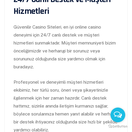
Hizmetleri
Güvenilir Casino Siteleri, en iyi online casino
deneyimi için 24/7 canlı destek ve müşteri
hizmetleri sunmaktadır. Müşteri memnuniyeti bizim
önceliğimizdir ve herhangi bir sorunuz veya
sorununuz olduğunda size yardımcı olmak için
buradayız.
Profesyonel ve deneyimli müşteri hizmetleri
ekibimiz, her türlü soru, öneri veya şikayetinizle
ilgilenmek için her zaman hazırdır. Canlı destek
hattımız, sizinle anında iletişim kurmanızı sağlar,
böylece sorularınıza hemen yanıt alabilir ve herhangi
bir destek ihtiyacınız olduğunda size hızlı bir şekilde
yardımcı olabiliriz.