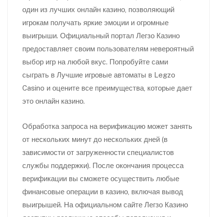
один из лучших онлайн казино, позволяющий
игрокам получать яркие эмоции и огромные
выигрыши. Официальный портал Легзо Казино
предоставляет своим пользователям невероятный
выбор игр на любой вкус. Попробуйте сами
сыграть в Лучшие игровые автоматы в Legzo
Casino и оцените все преимущества, которые дает
это онлайн казино.
Обработка запроса на верификацию может занять
от нескольких минут до нескольких дней (в
зависимости от загруженности специалистов
службы поддержки). После окончания процесса
верификации вы сможете осуществить любые
финансовые операции в казино, включая вывод
выигрышей. На официальном сайте Легзо Казино