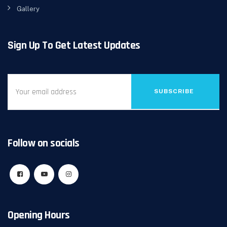
Gallery
Sign Up To Get Latest Updates
SUBSCRIBE
Follow on socials
Opening Hours