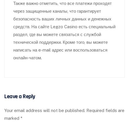
Также важно отметить, что все платежи проходят
через защищенные каналы, что гарантирует
безопасность ваших личных данных и денежных
средств. На сайте Legzo Casino есть специальный
раздел, где вы можете связаться с службой
технической поддержки. Кроме того, вы можете
написать на e-mail адрес или воспользоваться
онлайн-чатом.
Leave a Reply
Your email address will not be published.
Required fields are
marked
*