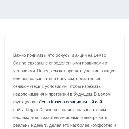
Важно понимать, что бонусы и акции на Legzo
Casino связаны с определенными правилами и
условиями. Перед тем как принять участие в акции
или воспользоваться бонусом, обязательно
ознакомьтесь с условиями, чтобы избежать
недопонимания и претензий в будущем. В целом,
функционал
Легзо Казино официальный сайт
сайта Legzo Casino позволяет пользователям
наслаждаться азартными играми и выигрывать
реальные деньги, делая это наиболее комфортно и