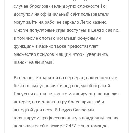
случае блокировки или других сложностей с
доступом на официальный сайт пользователи
могут зайти на рабочее зеркало Легзо казино.
Многие популярные игры доступны в Legzo casino,
в том числе слоты с богатыми бонусными
функциями. Казино также предоставляет
множество бонусов и акций, чтобы увеличить
шансы на выигрыш.
Все данные хранятся на серверах, находящихся в
безопасных условиях и под надежной охраной.
Бонусы и акции не только мотивируют и повышают
интерес, но и делают игру более приятной и
выгодной для всех. В Legzo Casino мы
гарантируем профессиональную поддержку наших
пользователей в режиме 24/7. Наша команда