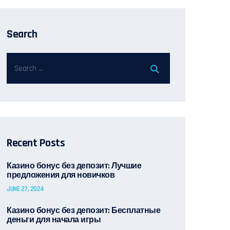
Search
Recent Posts
Казино бонус без депозит: Лучшие
предложения для новичков
JUNE 27, 2024
Казино бонус без депозит: Бесплатные
деньги для начала игры