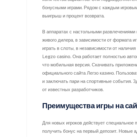
бонусными играми. Рядом с каждым игровы
выигрыш и процент возврата.
В аппаратах с настольными развлечениями 
живого дилера, в зависимости от формата и
играть в слоты, в независимости от наличи
Legzo casino. Она работает полностью авто
что мобильная версия. Скачивать приложен
официального сайта Легзо казино. Пользова
и заключать пари на спортивные события. 
от известных разработчиков.
Преимущества игры на сай
Для новых игроков действует специальное 
получить бонус на первый депозит. Новые а