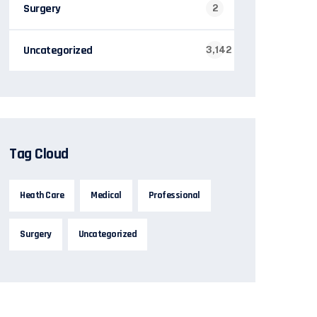
Surgery
2
Uncategorized
3,142
Tag Cloud
Heath Care
Medical
Professional
Surgery
Uncategorized