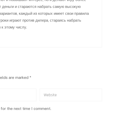
ят деньги и стараются набрать самую высокую
вариантов, каждый из которых имеет свои правила
 игроки играют против дилера, стараясь набрать
 к этому числу.
ields are marked
*
 for the next time I comment.