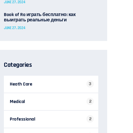
JUNE 27, 2024
Book of Ra играть бесплатно: как
выиграть реальные деньги
JUNE 27, 2024
Categories
Heath Care
3
Medical
2
Professional
2