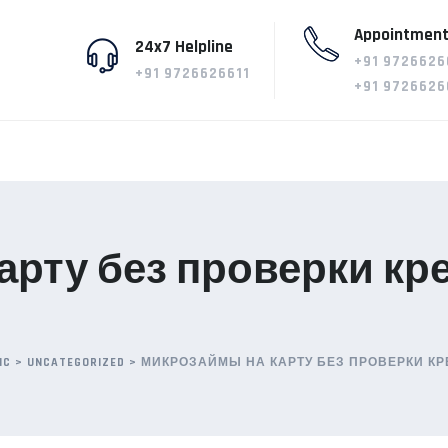
Appointment
24x7 Helpline
+91 9726626
+91 9726626611
+91 9726626
арту без проверки кр
IC
>
UNCATEGORIZED
>
МИКРОЗАЙМЫ НА КАРТУ БЕЗ ПРОВЕРКИ КР