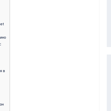
bet
зино
с
я в
он