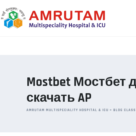
Skip
to
content
Mostbet Мостбет
скачать AP
AMRUTAM MULTISPECIALITY HOSPITAL & ICU
>
BLOG CLASS