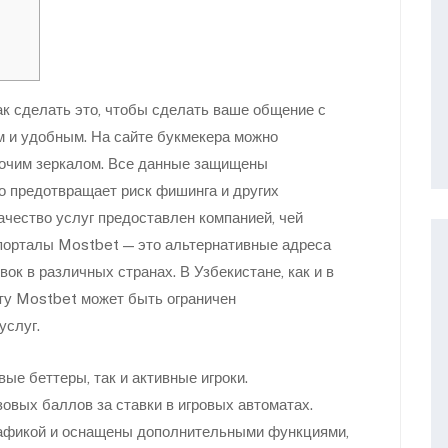
ак сделать это, чтобы сделать ваше общение с
 и удобным. На сайте букмекера можно
бочим зеркалом. Все данные защищены
о предотвращает риск фишинга и других
чество услуг предоставлен компанией, чей
 порталы Mostbet — это альтернативные адреса
ок в различных странах. В Узбекистане, как и в
йту Mostbet может быть ограничен
услуг.
ые беттеры, так и активные игроки.
овых баллов за ставки в игровых автоматах.
рафикой и оснащены дополнительными функциями,