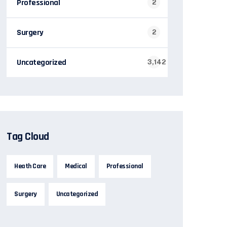
Professional
2
Surgery
2
Uncategorized
3,142
Tag Cloud
Heath Care
Medical
Professional
Surgery
Uncategorized