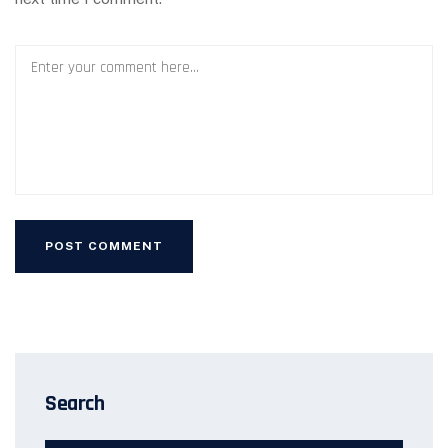
Search