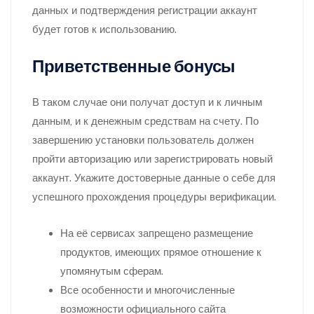
данных и подтверждения регистрации аккаунт
будет готов к использованию.
Приветственные бонусы
В таком случае они получат доступ и к личным
данным, и к денежным средствам на счету. По
завершению установки пользователь должен
пройти авторизацию или зарегистрировать новый
аккаунт. Укажите достоверные данные о себе для
успешного прохождения процедуры верификации.
На её сервисах запрещено размещение
продуктов, имеющих прямое отношение к
упомянутым сферам.
Все особенности и многочисленные
возможности официального сайта