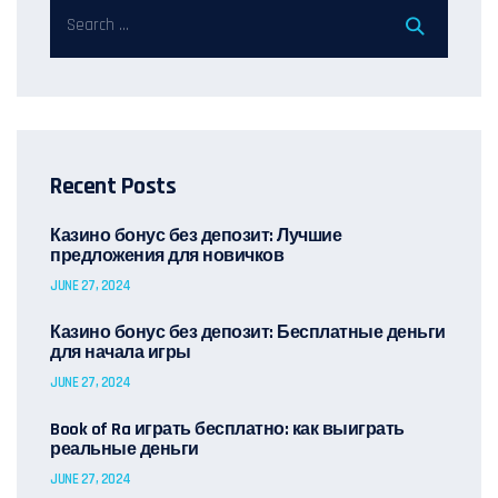
Recent Posts
Казино бонус без депозит: Лучшие
предложения для новичков
JUNE 27, 2024
Казино бонус без депозит: Бесплатные деньги
для начала игры
JUNE 27, 2024
Book of Ra играть бесплатно: как выиграть
реальные деньги
JUNE 27, 2024