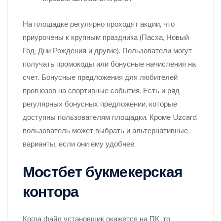
На площадке регулярно проходят акции, что
приурочены к крупным праздника (Пасха, Новый
Год, Дни Рождения и другие). Пользователи могут
получать промокоды или бонусные начисления на
счет. Бонусные предложения для любителей
прогнозов на спортивные события. Есть и ряд
регулярных бонусных предложении, которые
доступны пользователям площадки. Кроме Uzcard
пользователь может выбрать и альтернативные
варианты, если они ему удобнее.
Мостбет букмекерская
контора
Когда файл установщик окажется на ПК, то