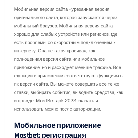
Мобильная версия сайта – урезанная версия
оригинального сайта, которая запускается через
мобильный браузер. Мобильная версия сайта
хорошо для слабых устройств или регионов, где
есть проблемы со скоростным подключением к
интернету. Она не такая красивая, как
полноценная версия сайта или мобильное
приложение, но и расходует меньше трафика. Все
функции в приложении соответствуют функциям в
пк версии сайта. Вы можете совершать все те же
ставки, выбирать события, выводить средства, как
и прежде. MostBet apk 2023 скачать и
использовать можно после авторизации.
Мобильное приложение
Mostbet: регистрация