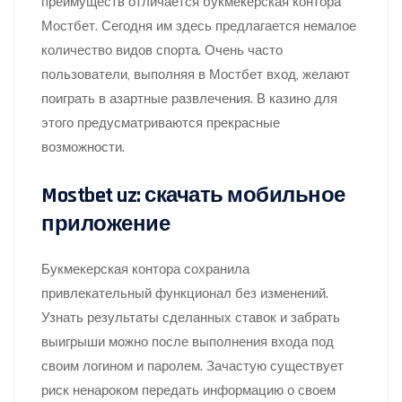
преимуществ отличается букмекерская контора
Мостбет. Сегодня им здесь предлагается немалое
количество видов спорта. Очень часто
пользователи, выполняя в Мостбет вход, желают
поиграть в азартные развлечения. В казино для
этого предусматриваются прекрасные
возможности.
Mostbet uz: скачать мобильное
приложение
Букмекерская контора сохранила
привлекательный функционал без изменений.
Узнать результаты сделанных ставок и забрать
выигрыши можно после выполнения входа под
своим логином и паролем. Зачастую существует
риск ненароком передать информацию о своем