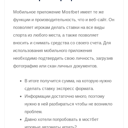
Мобильное приложение Mostbet имеет те же
функции и производительность, что и веб-сайт. Он
позволяет игрокам делать ставки на все виды
спорта из любого места, а также позволяет
вносить и снимать средства со своего счета. Для
использования мобильного приложения
необходимо подтвердить свою личность, загрузив
фотографию или скан личных документов.
В итоге получится сумма, на которую нужно
сделать ставку экспресс формата.
Информации достаточно много, поэтому
нужно в ней разбираться чтобы не возникло
проблем.
Давно хотели попробовать в мостбет
игровые автоматы играть?