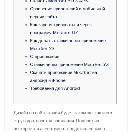
Скачать MostBet 5.9.3 APK
Сравнение приложений и мобильной
версии сайта
Как зарегистрироваться через
программу Mostbet UZ
Как делать ставки через приложение
Мостбет УЗ
О приложении
Ставки через приложение МостБет УЗ
Cкачать приложение Мостбет на
андроид и iPhone
Требования для Android
Дизайн на сайте-копии будет таким же, как и его
структура, простая навигация. Полностью
повторяется ассортимент представленных в