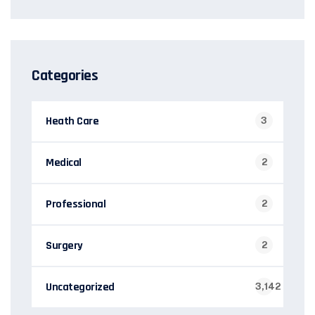
Categories
Heath Care
3
Medical
2
Professional
2
Surgery
2
Uncategorized
3,142