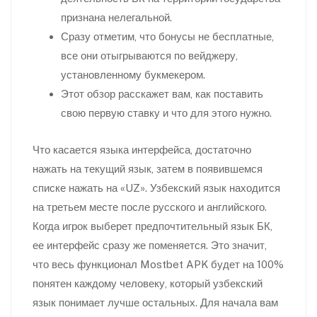
признана нелегальной.
Сразу отметим, что бонусы не бесплатные,
все они отыгрываются по вейджеру,
установленному букмекером.
Этот обзор расскажет вам, как поставить
свою первую ставку и что для этого нужно.
Что касается языка интерфейса, достаточно
нажать на текущий язык, затем в появившемся
списке нажать на «UZ». Узбекский язык находится
на третьем месте после русского и английского.
Когда игрок выберет предпочтительный язык БК,
ее интерфейс сразу же поменяется. Это значит,
что весь функционал Mostbet APK будет на 100%
понятен каждому человеку, который узбекский
язык понимает лучше остальных. Для начала вам