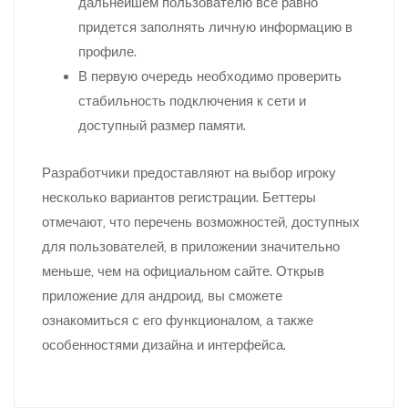
дальнейшем пользователю все равно
придется заполнять личную информацию в
профиле.
В первую очередь необходимо проверить
стабильность подключения к сети и
доступный размер памяти.
Разработчики предоставляют на выбор игроку
несколько вариантов регистрации. Беттеры
отмечают, что перечень возможностей, доступных
для пользователей, в приложении значительно
меньше, чем на официальном сайте. Открыв
приложение для андроид, вы сможете
ознакомиться с его функционалом, а также
особенностями дизайна и интерфейса.